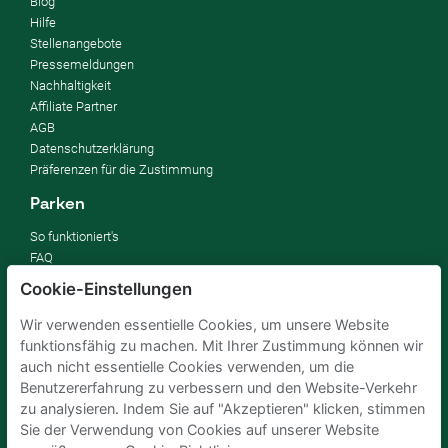
Blog
Hilfe
Stellenangebote
Pressemeldungen
Nachhaltigkeit
Affiliate Partner
AGB
Datenschutzerklärung
Präferenzen für die Zustimmung
Parken
So funktioniert's
FAQ
Cookie-Einstellungen
Vermieten
Wir verwenden essentielle Cookies, um unsere Website
Parkplatz vermieten
funktionsfähig zu machen. Mit Ihrer Zustimmung können wir
Für Unternehmen
auch nicht essentielle Cookies verwenden, um die
Verbessern Sie Ihre SDGs
Benutzererfahrung zu verbessern und den Website-Verkehr
Business-Blog
zu analysieren. Indem Sie auf "Akzeptieren" klicken, stimmen
Sie der Verwendung von Cookies auf unserer Website