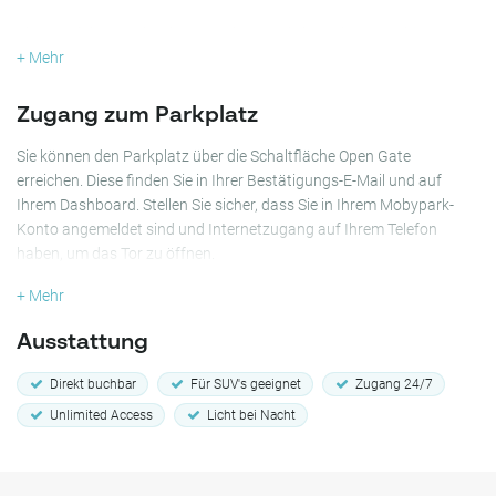
Ein ungefähr 10-minütiger Spaziergang bringt Sie zum Leiden
Centraal Station, was Sie perfekt positioniert, um den pulsierenden
+ Mehr
Straßenmarkt von Leiden zu erkunden. Ob Sie in der Stadt sind für
ein Geschäftstreffen oder um einen gemütlichen Spaziergang durch
Zugang zum Parkplatz
die lebhaften Einkaufsgebiete von Leiden zu genießen, das THE FIZZ
Leiden Parkhaus bietet Ihnen ein sicheres und bequemes
Sie können den Parkplatz über die Schaltfläche Open Gate
Parkerlebnis, damit Sie sich ganz darauf konzentrieren können,
erreichen. Diese finden Sie in Ihrer Bestätigungs-E-Mail und auf
Ihren Tag zu genießen.
Ihrem Dashboard. Stellen Sie sicher, dass Sie in Ihrem Mobypark-
Konto angemeldet sind und Internetzugang auf Ihrem Telefon
Wählen Sie jetzt das THE FIZZ Leiden Parkhaus für einen sicheren
haben, um das Tor zu öffnen.
und stressfreien Besuch.
+ Mehr
Ausstattung
Direkt buchbar
Für SUV's geeignet
Zugang 24/7
Unlimited Access
Licht bei Nacht