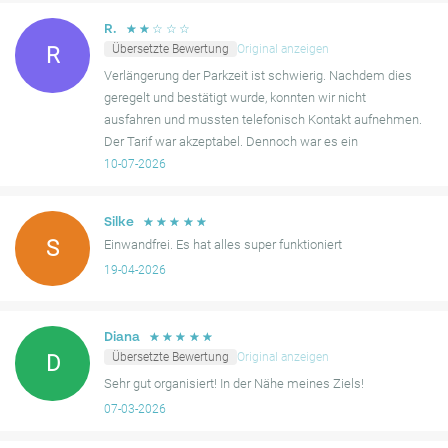
☆
☆
☆
☆
☆
R.
Übersetzte Bewertung
Original anzeigen
R
Verlängerung der Parkzeit ist schwierig. Nachdem dies
geregelt und bestätigt wurde, konnten wir nicht
ausfahren und mussten telefonisch Kontakt aufnehmen.
Der Tarif war akzeptabel. Dennoch war es ein
ordentlicher Parkplatz.
10-07-2026
☆
☆
☆
☆
☆
Silke
S
Einwandfrei. Es hat alles super funktioniert
19-04-2026
☆
☆
☆
☆
☆
Diana
Übersetzte Bewertung
Original anzeigen
D
Sehr gut organisiert! In der Nähe meines Ziels!
07-03-2026