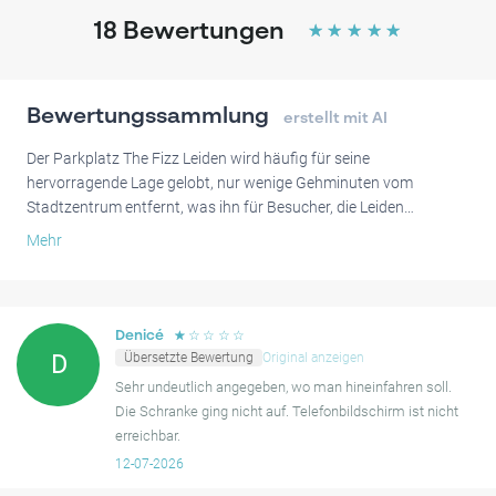
18
Bewertungen
☆
☆
☆
☆
☆
Bewertungssammlung
erstellt mit AI
Der Parkplatz The Fizz Leiden wird häufig für seine
hervorragende Lage gelobt, nur wenige Gehminuten vom
Stadtzentrum entfernt, was ihn für Besucher, die Leiden
erkunden, äußerst praktisch macht. Viele Nutzer schätzen den
Mehr
reibungslosen und einfachen Zugang durch das digitale System
und beschreiben den Parkplatz als gut beleuchtet und sicher.
Während die Mehrheit der Erfahrungen sehr positiv ist, haben
☆
☆
☆
☆
☆
Denicé
einige Besucher gelegentlich kleinere Probleme berichtet. Dazu
Übersetzte Bewertung
Original anzeigen
D
gehören unklare Einfahrtsbeschilderungen oder Schwierigkeiten
Sehr undeutlich angegeben, wo man hineinfahren soll.
bei der Verlängerung der Parkdauer. Der Kundensupport ist in
Die Schranke ging nicht auf. Telefonbildschirm ist nicht
diesen Fällen manchmal nur mit Geduld zu erreichen. Trotz dieser
erreichbar.
seltenen Vorfälle wird die Parkanlage im Allgemeinen als
12-07-2026
zuverlässige und gut gelegene Option angesehen.