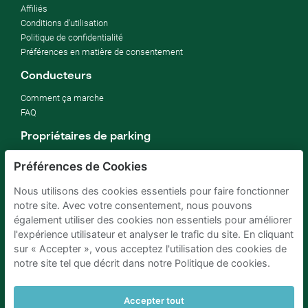
Affiliés
Conditions d'utilisation
Politique de confidentialité
Préférences en matière de consentement
Conducteurs
Comment ça marche
FAQ
Propriétaires de parking
Comment louer mon parking
Préférences de Cookies
rentabiliser un parking d'entreprise
Pour hôtels
Nous utilisons des cookies essentiels pour faire fonctionner
Pour immobilier
notre site. Avec votre consentement, nous pouvons
Améliorez vos ODD (SDG)
également utiliser des cookies non essentiels pour améliorer
Blog d'entreprise
l'expérience utilisateur et analyser le trafic du site. En cliquant
sur « Accepter », vous acceptez l'utilisation des cookies de
notre site tel que décrit dans notre Politique de cookies.
Parking Bruxelles
Parking Amsterdam
Parking Paris
Parking Anvers
Parking Rotterdam
Parking Eindhoven
Accepter tout