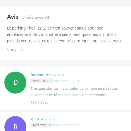
Avis
créés avec AI
Le parking The Fizz Leiden est souvent salué pour son
emplacement de choix, situé à seulement quelques minutes à
pied du centre-ville, ce qui le rend très pratique pour les visiteurs
explorant Leiden. De nombreux utilisateurs apprécient l'accès
Voir plus
fluide et facile offert par le système numérique, notant que la
zone de stationnement est bien éclairée et sécurisée.
Bien que la majorité des expériences soient très positives,
☆
☆
☆
☆
☆
Denicé
certains visiteurs ont parfois signalé de petits problèmes. Des
Avis traduit
Voir l'avis original
D
facteurs tels qu'une signalisation d'entrée peu claire ou des
Très peu clair où il faut rouler. La barrière ne s’est pas
difficultés à prolonger la durée du stationnement ont été
ouverte. Ils ne répondent pas sur le téléphone
mentionnés. Contacter le support lors de ces situations
12-07-2026
spécifiques peut parfois demander de la patience. Malgré ces
occurrences peu fréquentes, l'installation de stationnement est
généralement considérée comme une option fiable et bien située.
☆
☆
☆
☆
☆
R.
Avis traduit
Voir l'avis original
R