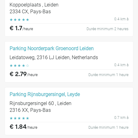
Koppoelplaats , Leiden
2334 CX, Pays-Bas
0.4 km à
☆
☆
☆
☆
☆
€ 1.7
/heure
Durée minimum 2 heures
Parking Noorderpark Groenoord Leiden
Leidatoweg, 2316 LJ Leiden, Netherlands
0.4 km à
☆
☆
☆
☆
☆
€ 2.79
/heure
Durée minimum 1 heure
Parking Rijnsburgersingel, Leyde
Rijnsburgersingel 60 , Leiden
2316 XX, Pays-Bas
0.7 km à
☆
☆
☆
☆
☆
€ 1.84
/heure
Durée minimum 1 heure