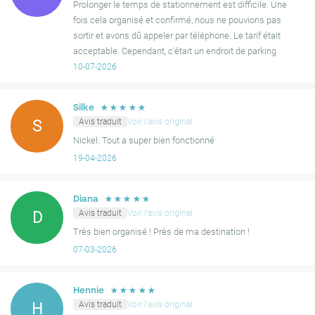
Prolonger le temps de stationnement est difficile. Une
fois cela organisé et confirmé, nous ne pouvions pas
sortir et avons dû appeler par téléphone. Le tarif était
acceptable. Cependant, c'était un endroit de parking
correct.
10-07-2026
☆
☆
☆
☆
☆
Silke
Avis traduit
Voir l'avis original
S
Nickel. Tout a super bien fonctionné
19-04-2026
☆
☆
☆
☆
☆
Diana
Avis traduit
Voir l'avis original
D
Très bien organisé ! Près de ma destination !
07-03-2026
☆
☆
☆
☆
☆
Hennie
Avis traduit
Voir l'avis original
H