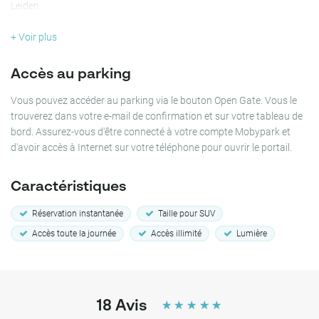
Leiden.
À environ 10 minutes à pied se trouve la gare centrale de Leiden, ce
+ Voir plus
qui vous positionne parfaitement pour plonger dans le marché
animé de Leiden. Que vous soyez en ville pour une réunion d'affaires
Accès au parking
ou pour profiter d'une promenade dans les quartiers commerçants
animés de Leiden, le parking THE FIZZ Leiden offre une expérience
Vous pouvez accéder au parking via le bouton Open Gate. Vous le
de stationnement sécurisée et pratique, vous permettant de vous
trouverez dans votre e-mail de confirmation et sur votre tableau de
concentrer pleinement sur le plaisir de votre journée.
bord. Assurez-vous d'être connecté à votre compte Mobypark et
d'avoir accès à Internet sur votre téléphone pour ouvrir le portail.
Choisissez dès maintenant le parking THE FIZZ Leiden pour une
visite sécurisée et sans tracas.
Caractéristiques
Réservation instantanée
Taille pour SUV
Accès toute la journée
Accès illimité
Lumière
18
Avis
☆
☆
☆
☆
☆