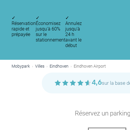
✓
✓
✓
Réservation
Économisez
Annulez
rapide et
jusqu'à 60%
jusqu’à
prépayée
sur le
24 h
stationnement
avant le
début
Mobypark
Villes
Eindhoven
Eindhoven Airport
4,6
sur la base 
Réservez un parking 