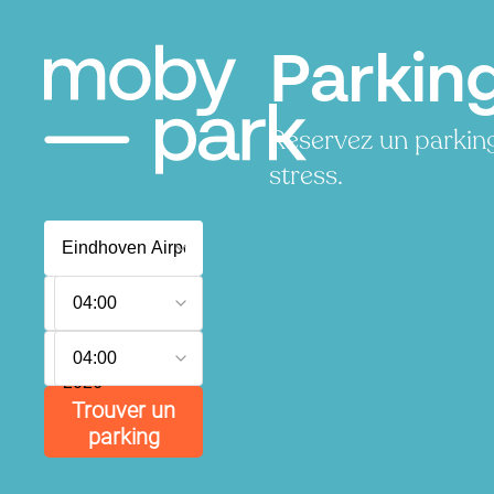
Parkin
Réservez un parkin
stress.
8
04:00
août
2026
9
04:00
août
2026
Trouver un
parking