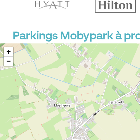
Parkings Mobypark à pro
+
−