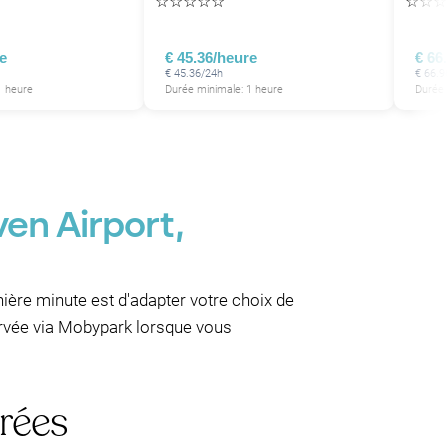
☆
☆
☆
☆
☆
☆
☆
☆
e
€ 45.36/heure
€ 66
€ 45.36/24h
€ 66.9
1 heure
Durée minimale: 1 heure
Durée 
en Airport,
rnière minute est d'adapter votre choix de
servée via Mobypark lorsque vous
rées