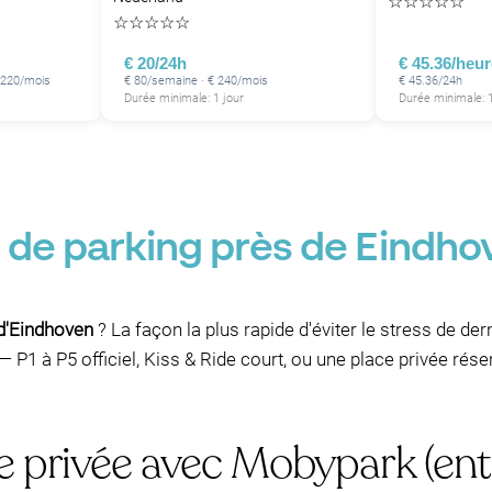
☆
☆
☆
☆
☆
☆
☆
☆
☆
☆
€ 20/24h
€ 45.36/heur
€ 220/mois
€ 80/semaine · € 240/mois
€ 45.36/24h
Durée minimale: 1 jour
Durée minimale: 
 de parking près de Eindhov
 d'Eindhoven
? La façon la plus rapide d'éviter le stress de de
 P1 à P5 officiel, Kiss & Ride court, ou une place privée ré
e privée avec Mobypark (ent