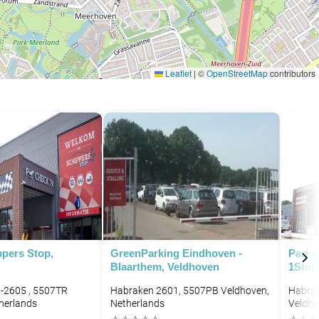
Leaflet
|
©
OpenStreetMap
contributors
ppers Stop,
GreenParking Eindhoven -
Parki
Blaarthem, Veldhoven
1Stop
-2605 , 5507TR
Habraken 2601, 5507PB Veldhoven,
Habrak
herlands
Netherlands
Veldho