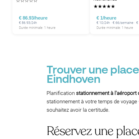
☆
☆
☆
☆
☆
★
★
★
★
★
€ 86.93/heure
€ 1/heure
€ 86.93/24h
€ 10/24h · € 66/semaine · 
Durée minimale: 1 heure
Durée minimale: 1 heure
Trouver une place
Eindhoven
Planification
stationnement à l'aéroport
stationnement à votre temps de voyage —
souhaitez avoir la certitude.
Réservez une plac