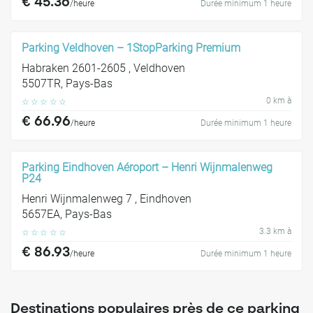
€ 45.36
/heure
Durée minimum 1 heure
Parking Veldhoven – 1StopParking Premium
Habraken 2601-2605 , Veldhoven
5507TR, Pays-Bas
0 km à
☆
☆
☆
☆
☆
€ 66.96
/heure
Durée minimum 1 heure
Parking Eindhoven Aéroport – Henri Wijnmalenweg
P24
Henri Wijnmalenweg 7 , Eindhoven
5657EA, Pays-Bas
3.3 km à
☆
☆
☆
☆
☆
€ 86.93
/heure
Durée minimum 1 heure
Destinations populaires près de ce parking