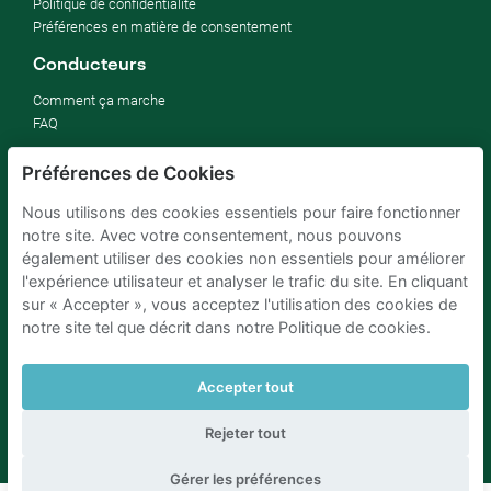
Politique de confidentialité
Préférences en matière de consentement
Conducteurs
Comment ça marche
FAQ
Propriétaires de parking
Préférences de Cookies
Comment louer mon parking
Nous utilisons des cookies essentiels pour faire fonctionner
rentabiliser un parking d'entreprise
notre site. Avec votre consentement, nous pouvons
Pour hôtels
également utiliser des cookies non essentiels pour améliorer
Pour immobilier
l'expérience utilisateur et analyser le trafic du site. En cliquant
Améliorez vos ODD (SDG)
sur « Accepter », vous acceptez l'utilisation des cookies de
Blog d'entreprise
notre site tel que décrit dans notre Politique de cookies.
Accepter tout
Parking Bruxelles
Parking Amsterdam
Parking Paris
Parking Anvers
Parking Rotterdam
Parking Eindhoven
Rejeter tout
Gérer les préférences