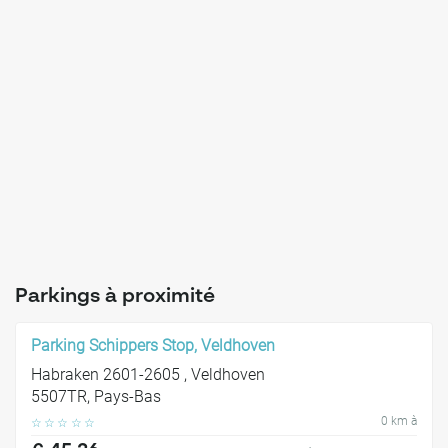
Réservez votre stationnement à l'avance avec Mobypark pour
garantir un espace de stationnement sécurisé et bien connecté à
Veldhoven, à quelques minutes de l'aéroport d'Eindhoven.
Parkings à proximité
Parking Schippers Stop, Veldhoven
Habraken 2601-2605 , Veldhoven
5507TR, Pays-Bas
0 km à
☆
☆
☆
☆
☆