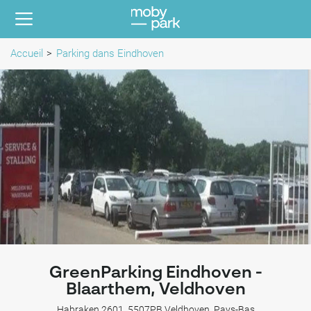
Accueil
Parking dans Eindhoven
GreenParking Eindhoven -
Blaarthem, Veldhoven
Habraken 2601, 5507PB Veldhoven, Pays-Bas