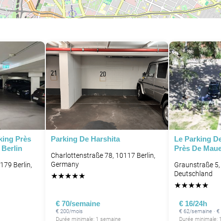
king Près
Parking De Harshita
Le Parking De
Berlin
Près De Maue
Charlottenstraße 78, 10117 Berlin,
Germany
179 Berlin,
Graunstraße 5, 
Deutschland
★
★
★
★
★
★
★
★
★
★
€ 70/semaine
€ 16/24h
€ 200/mois
€ 62/semaine · €
Durée minimale: 1 semaine
Durée minimale: 1