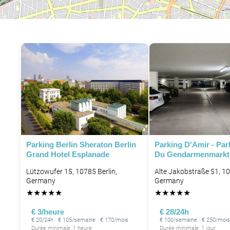
Parking Berlin Sheraton Berlin
Parking D'Amir - Par
Grand Hotel Esplanade
Du Gendarmenmarkt 
Lützowufer 15, 10785 Berlin,
Alte Jakobstraße 51, 10
Germany
Germany
★
★
★
★
★
★
★
★
★
★
€ 3/heure
€ 28/24h
€ 20/24h · € 105/semaine · € 170/mois
€ 100/semaine · € 250/mois
Durée minimale: 1 heure
Durée minimale: 1 jour