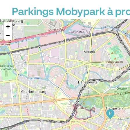
Parkings Mobypark à pro
+
−
P