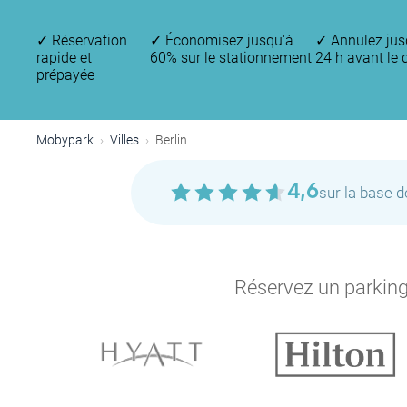
✓
Réservation
✓
Économisez jusqu'à
✓
Annulez jus
rapide et
60% sur le stationnement
24 h avant le 
prépayée
Mobypark
Villes
Berlin
4,6
sur la base 
Réservez un parking 