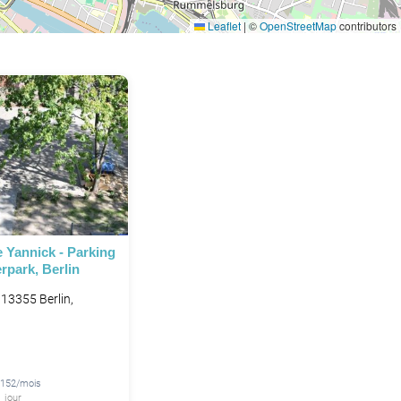
Leaflet
|
©
OpenStreetMap
contributors
 Yannick - Parking
rpark, Berlin
13355 Berlin,
 152/mois
 jour