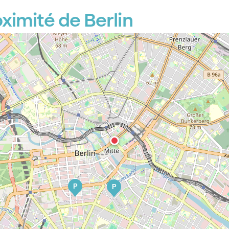
P
ximité de Berlin
P
P