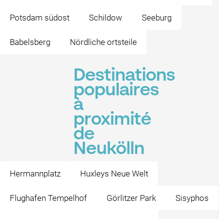
Potsdam südost
Schildow
Seeburg
Babelsberg
Nördliche ortsteile
Destinations
populaires
à
proximité
de
Neukölln
Hermannplatz
Huxleys Neue Welt
Flughafen Tempelhof
Görlitzer Park
Sisyphos