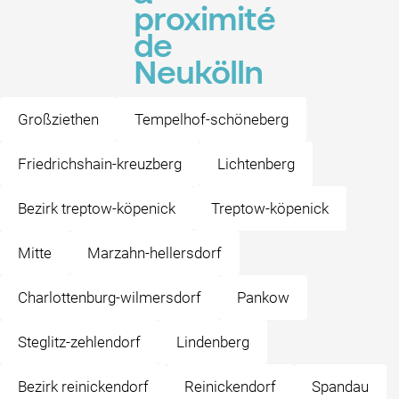
proximité
de
Neukölln
Großziethen
Tempelhof-schöneberg
Friedrichshain-kreuzberg
Lichtenberg
Bezirk treptow-köpenick
Treptow-köpenick
Mitte
Marzahn-hellersdorf
Charlottenburg-wilmersdorf
Pankow
Steglitz-zehlendorf
Lindenberg
Bezirk reinickendorf
Reinickendorf
Spandau