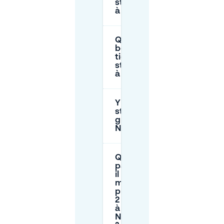
stationnement
à Neukölln ?
Quand ai-je
besoin d’un
ticket de
stationnement
à Neukölln ?
Y a-t-il un
stationnement
gratuit à
Neukölln ?
Que se
passe-t-
il si je
me gare
plus de
2 heures
à
Neukölln