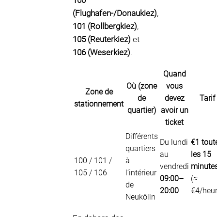
100
(Flughafen-/Donaukiez)
,
101 (Rollbergkiez)
,
105 (Reuterkiez)
et
106 (Weserkiez)
.
Quand
Où (zone
vous
Zone de
de
devez
Tarif
stationnement
quartier)
avoir un
ticket
Différents
Du lundi
€1 tout
quartiers
au
les 15
100 / 101 /
à
vendredi
minute
105 / 106
l’intérieur
09:00–
(≈
de
20:00
€4/heur
Neukölln