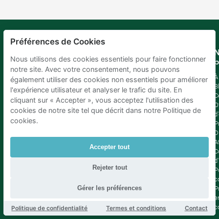
Préférences de Cookies
Mobypark
Langue
N
Nous utilisons des cookies essentiels pour faire fonctionner
B.V.
b
Allemand
notre site. Avec votre consentement, nous pouvons
Anglais
À
également utiliser des cookies non essentiels pour améliorer
Espagnol
B
l'expérience utilisateur et analyser le trafic du site. En
Français
C
cliquant sur « Accepter », vous acceptez l'utilisation des
Italien
O
cookies de notre site tel que décrit dans notre Politique de
Néerlandais
d
cookies.
P
D
Af
Accepter tout
C
d'
Rejeter tout
P
c
Gérer les préférences
P
e
c
Politique de confidentialité
Termes et conditions
Contact