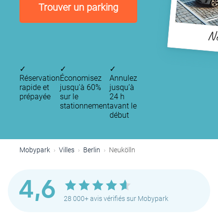
Trouver un parking
Ne
✓
✓
✓
Réservation
Économisez
Annulez
rapide et
jusqu'à 60%
jusqu’à
prépayée
sur le
24 h
stationnement
avant le
début
Mobypark
Villes
Berlin
Neukölln
4,6
28 000+ avis vérifiés sur Mobypark