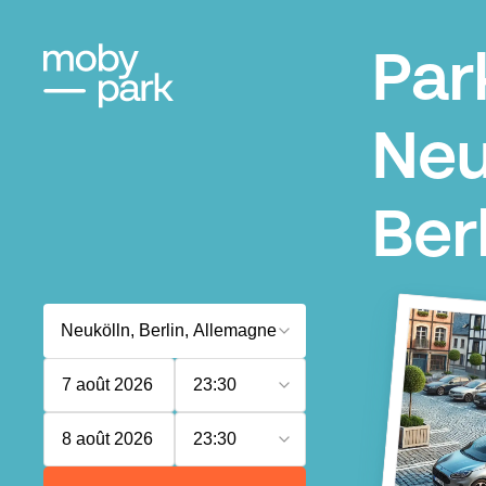
Par
Neu
Ber
7 août 2026
23:30
8 août 2026
23:30