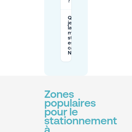
?
Que dois-
je faire si
la
machine à
stationner
est
cassée à
Neukölln ?
Zones
populaires
pour le
stationnement
à