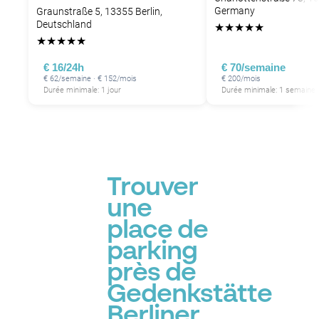
P
P
Germany
Graunstraße 5, 13355 Berlin,
Deutschland
★
★
★
★
★
★
★
★
★
★
€ 16/24h
€ 70/semaine
€ 62/semaine · € 152/mois
€ 200/mois
Durée minimale: 1 jour
Durée minimale: 1 semaine
Trouver
une
place de
parking
près de
Gedenkstätte
Berliner