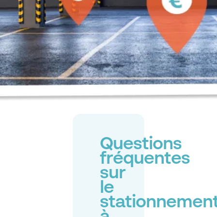
Questions
fréquentes
sur
le
stationnemen