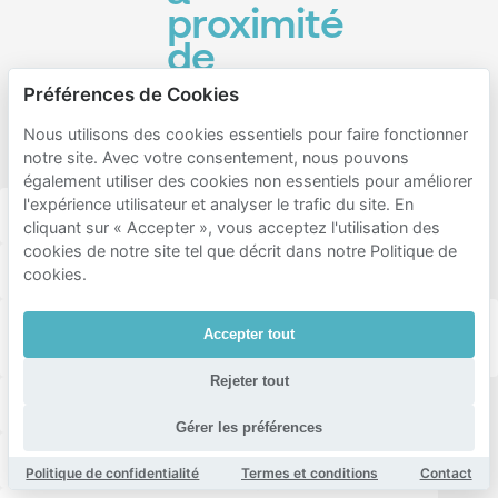
proximité
de
Gedenkstätte
Préférences de Cookies
Berliner
Nous utilisons des cookies essentiels pour faire fonctionner
Mauer
notre site. Avec votre consentement, nous pouvons
également utiliser des cookies non essentiels pour améliorer
l'expérience utilisateur et analyser le trafic du site. En
Berlin Nordbahnhof
Titanic Chaussee Berlin
cliquant sur « Accepter », vous acceptez l'utilisation des
cookies de notre site tel que décrit dans notre Politique de
Volkspark am Weinberg
Museum für Naturkunde
cookies.
Kin Za - Georgisches Restaurant Bistro & Street
Accepter tout
Kitchen Georgian Restaurant
Rejeter tout
Mauerpark
Supreme Burger Grill & Bar
Gérer les préférences
Friedrichstadt-Palast Berlin
Monbijoupark
Politique de confidentialité
Termes et conditions
Contact