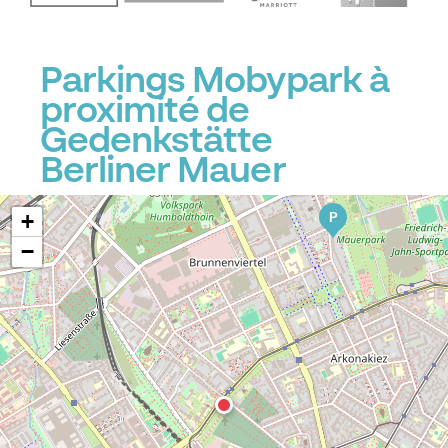
Parkings Mobypark à
proximité de
Gedenkstätte
Berliner Mauer
+
P
−