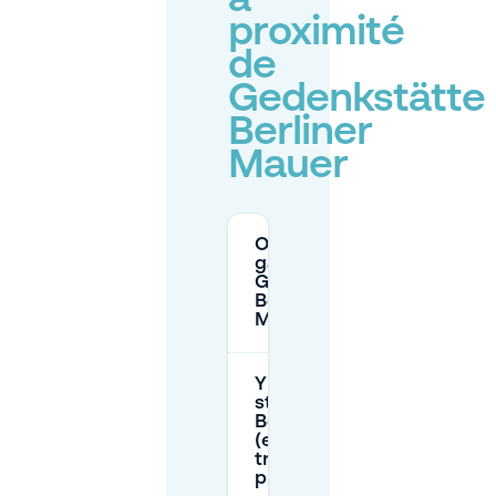
à
proximité
de
Gedenkstätte
Berliner
Mauer
Où puis-je me
garer près de
Gedenkstätte
Berliner
Mauer ?
Y a-t-il un
stationnement au
Besucherzentrum
(et est-il facile de
trouver une
place) ?