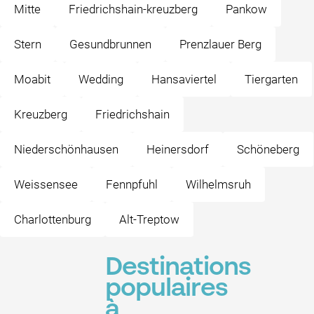
Mitte
Friedrichshain-kreuzberg
Pankow
Stern
Gesundbrunnen
Prenzlauer Berg
Moabit
Wedding
Hansaviertel
Tiergarten
Kreuzberg
Friedrichshain
Niederschönhausen
Heinersdorf
Schöneberg
Weissensee
Fennpfuhl
Wilhelmsruh
Charlottenburg
Alt-Treptow
Destinations
populaires
à