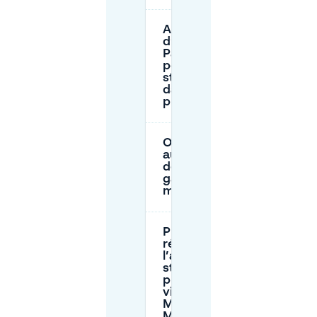
Ai-je besoin
d’une
Parkscheibe
pour le
stationnement
dans la rue à
proximité ?
Où les
autocars/bus
doivent-ils se
garer près du
mémorial ?
Puis-je
réserver à
l’avance un
stationnement
privé pour une
visite du
Mémorial du
Mur de Berlin ?