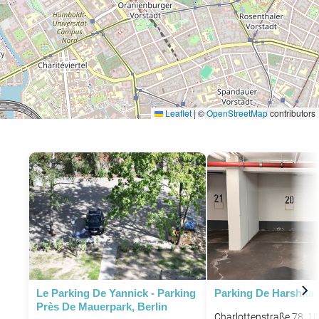
Leaflet
|
©
OpenStreetMap
contributors
Le Parking De Yannick - Parking
Parking De Harshita
Près De Mauerpark, Berlin
Charlottenstraße 78, 10