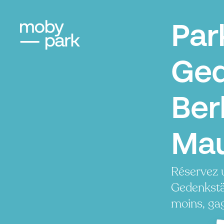
Par
Ged
Ber
Mau
Réservez 
Gedenkstä
moins, ga