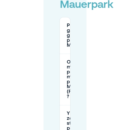
Mauerpark
Puis-je me
garer
gratuitement
près de
Mauerpark ?
Où dois-je
me garer
pour le
marché aux
puces de
Mauerpark
(Flohmarkt)
?
Y a-t-il des
zones de
stationnement
pour résidents