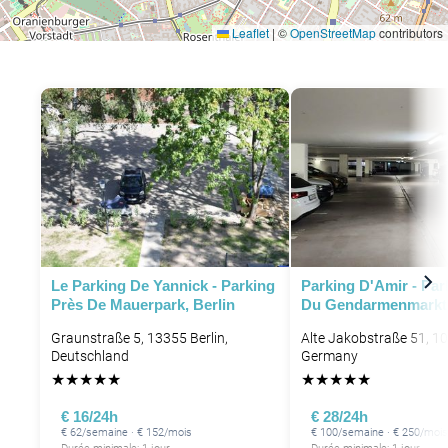
Leaflet
|
©
OpenStreetMap
contributors
Le Parking De Yannick - Parking
Parking D'Amir - Par
Près De Mauerpark, Berlin
Du Gendarmenmarkt 
Graunstraße 5, 13355 Berlin,
Alte Jakobstraße 51, 10
Deutschland
Germany
★
★
★
★
★
★
★
★
★
★
€ 16/24h
€ 28/24h
€ 62/semaine · € 152/mois
€ 100/semaine · € 250/mois