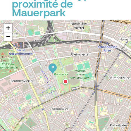
proximité de
Mauerpark
+
−
P