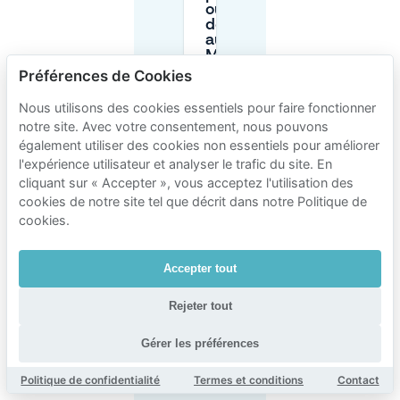
ou des règles
de permis
autour de
Mauerpark ?
Préférences de Cookies
Puis-je
Nous utilisons des cookies essentiels pour faire fonctionner
conduire
notre site. Avec votre consentement, nous pouvons
dans
également utiliser des cookies non essentiels pour améliorer
Mauerpark
l'expérience utilisateur et analyser le trafic du site. En
et me
cliquant sur « Accepter », vous acceptez l'utilisation des
garer à
l'intérieur
cookies de notre site tel que décrit dans notre Politique de
du parc ?
cookies.
Le
Accepter tout
stationnement
dans un
Rejeter tout
garage près
de Mauerpark
est-il une
Gérer les préférences
bonne option ?
Politique de confidentialité
Termes et conditions
Contact