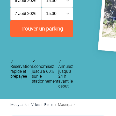
6 août 2026
15:30
7 août 2026
15:30
Trouver un parking
✓
✓
✓
Réservation
Économisez
Annulez
rapide et
jusqu'à 60%
jusqu’à
prépayée
sur le
24 h
stationnement
avant le
début
Mobypark
Villes
Berlin
Mauerpark