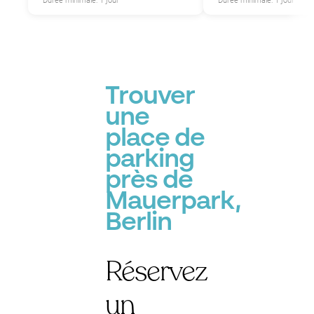
Durée minimale: 1 jour
Durée minimale: 1 jour
P
P
Trouver
une
place de
parking
près de
Mauerpark,
Berlin
Réservez
un