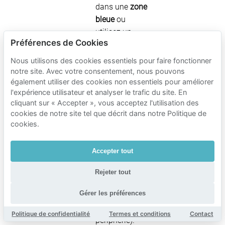
dans une
zone
bleue
ou
utilisez un
Préférences de Cookies
permis
handicapé,
Nous utilisons des cookies essentiels pour faire fonctionner
assurez-vous
notre site. Avec votre consentement, nous pouvons
que la
disque
également utiliser des cookies non essentiels pour améliorer
l'expérience utilisateur et analyser le trafic du site. En
de
cliquant sur « Accepter », vous acceptez l'utilisation des
stationnement
cookies de notre site tel que décrit dans notre Politique de
est affiché si
cookies.
requis.
Surveillez la
Accepter tout
plage horaire
locale
pour le
Rejeter tout
stationnement
Gérer les préférences
payant en rue
(centre-ville vs
Politique de confidentialité
Termes et conditions
Contact
périphérie).