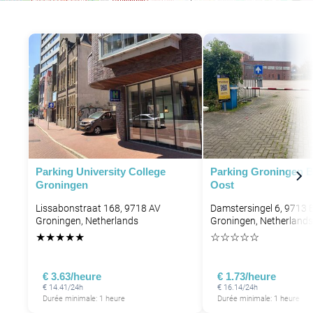
P
Parking University College
Parking Groningen B
Groningen
Oost
Lissabonstraat 168, 9718 AV
Damstersingel 6, 9713 
Groningen, Netherlands
Groningen, Netherlands
★
★
★
★
★
☆
☆
☆
☆
☆
€ 3.63/heure
€ 1.73/heure
€ 14.41/24h
€ 16.14/24h
Durée minimale: 1 heure
Durée minimale: 1 heure