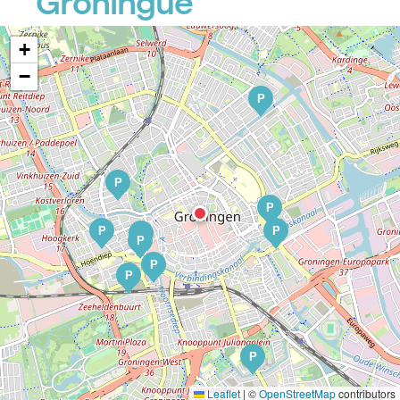
Groningue
+
−
P
P
P
P
P
P
P
P
P
P
Leaflet
|
©
OpenStreetMap
contributors