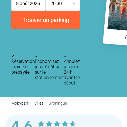
8 août 2026
20:30
Trouver un parking
G
✓
✓
✓
Réservation
Économisez
Annulez
rapide et
jusqu'à 60%
jusqu’à
prépayée
sur le
24 h
stationnement
avant le
début
Mobypark
Villes
Groningue