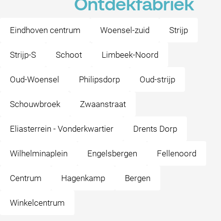
Ontdekfabriek
Eindhoven centrum
Woensel-zuid
Strijp
Strijp-S
Schoot
Limbeek-Noord
Oud-Woensel
Philipsdorp
Oud-strijp
Schouwbroek
Zwaanstraat
Eliasterrein - Vonderkwartier
Drents Dorp
Wilhelminaplein
Engelsbergen
Fellenoord
Centrum
Hagenkamp
Bergen
Winkelcentrum