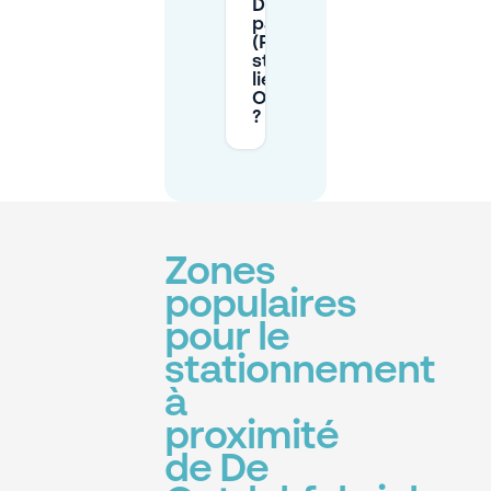
Dois-je payer
par carte
(PIN) pour le
stationnement
lié à De
Ontdekfabriek
?
Zones
populaires
pour le
stationnement
à
proximité
de De