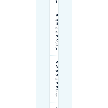
?
Puis-je
acheter un
ticket de
sortie de
stationnement
pour toute la
journée à De
Ontdekfabriek
?
P+R
Meerhoven
est-il une
option de
stationnement
moins chère
pour De
Ontdekfabriek
?