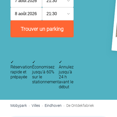
7 août 2026
21:30
8 août 2026
21:30
Trouver un parking
✓
✓
✓
Réservation
Économisez
Annulez
rapide et
jusqu'à 60%
jusqu’à
prépayée
sur le
24 h
stationnement
avant le
début
Mobypark
Villes
Eindhoven
De Ontdekfabriek