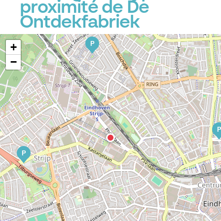
proximité de De
Ontdekfabriek
P
+
−
P