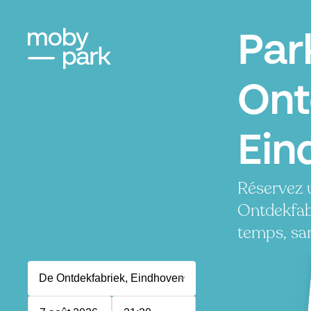
Par
Ont
Ein
Réservez 
Ontdekfab
temps, san