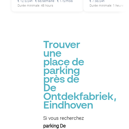
€ 12.5/24h · € 68/semaine · € 175/mois
€ 7.56/24h
Durée minimale: 48 hours
Durée minimale: 1 heure
Trouver
une
place de
parking
près de
De
Ontdekfabriek,
Eindhoven
Si vous recherchez
parking De