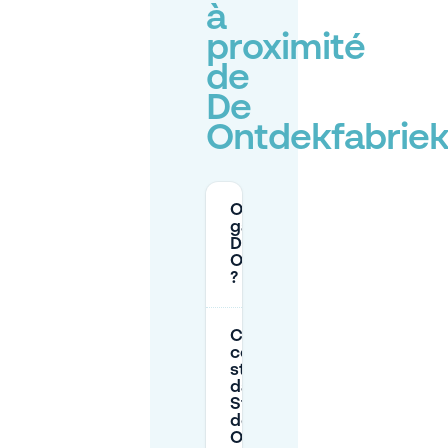
à
proximité
de
De
Ontdekfabrie
Où puis-je me
garer près de
De
Ontdekfabriek
?
Combien
coûte le
stationnement
dans la rue à
Strijp-S près
de De
Ontdekfabriek