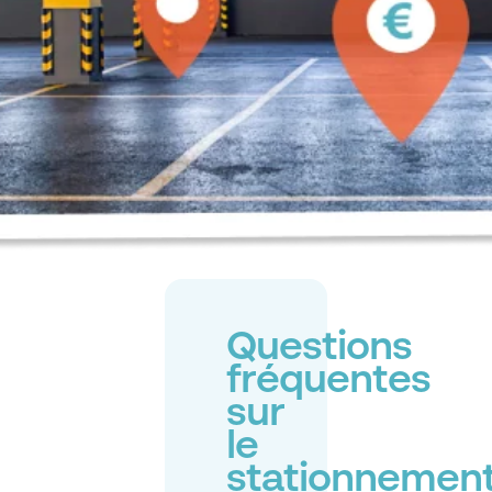
Questions
fréquentes
sur
le
stationnemen