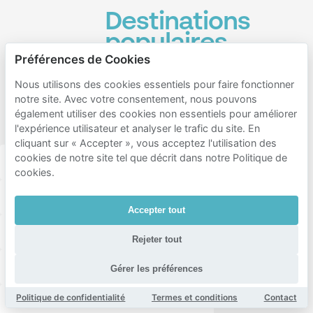
Destinations
populaires
à
Préférences de Cookies
proximité
Nous utilisons des cookies essentiels pour faire fonctionner
notre site. Avec votre consentement, nous pouvons
de De
également utiliser des cookies non essentiels pour améliorer
Ontdekfabriek
l'expérience utilisateur et analyser le trafic du site. En
cliquant sur « Accepter », vous acceptez l'utilisation des
cookies de notre site tel que décrit dans notre Politique de
Ketelhuisplein
Blue Collar Hotel
cookies.
Klokgebouw Cultuurhallen
Enversed VR Center
Accepter tout
Eindhoven Strijp-S
Philips Stadion
Trudoplein
Rejeter tout
Restaurant Athene
Woenselse Markt
Gérer les préférences
Politique de confidentialité
Termes et conditions
Contact
Holiday Inn Eindhoven, an IHG Hotel