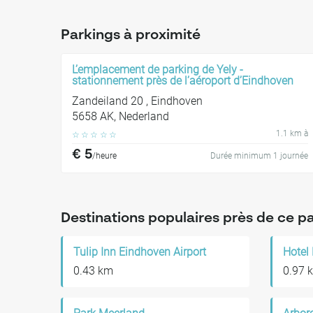
Parkings à proximité
L’emplacement de parking de Yely -
stationnement près de l’aéroport d’Eindhoven
Zandeiland 20 , Eindhoven
5658 AK, Nederland
1.1 km à
☆
☆
☆
☆
☆
€ 5
/heure
Durée minimum 1 journée
Destinations populaires près de ce p
Tulip Inn Eindhoven Airport
Hotel
0.43 km
0.97 