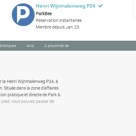
Henri Wijnmalenweg P24
ParkBee
Réservation instantanée
Membre depuis Jan '23
éristiques
Avis
A proximité de
ur la Henri Wijnmalenweg P24, à
. Située dans la zone d'affaires
tion pratique et directe de Park &
à pied, vous pouvez passer de
urs courts et longs. Le parking
able et sans tracas aux options de
et un itinéraire de marche directe