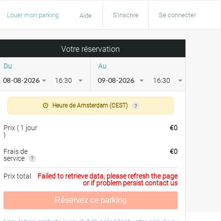
Louer mon parking
S'inscrire
Se connecter
Aide
Votre réservation
Du
Au
16:30
16:30
Heure de Amsterdam (CEST)
Prix
(
1 jour
€
0
)
Frais de
€
0
service
Prix total
Failed to retrieve data, please refresh the page
or if problem persist contact us
Réservez ce parking