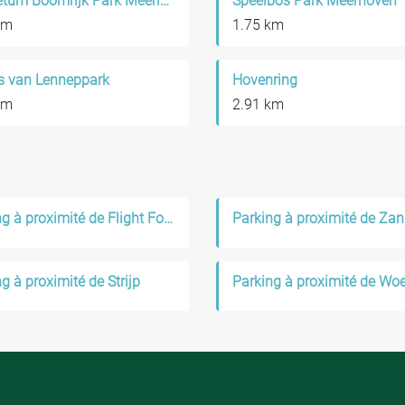
Arboretum Boomrijk Park Meerland
Speelbos Park Meerhoven
km
1.75 km
ps van Lenneppark
Hovenring
km
2.91 km
Parking à proximité de Flight Forum
Parking à proximité de Zan
g à proximité de Strijp
Parking à proximité de Wo