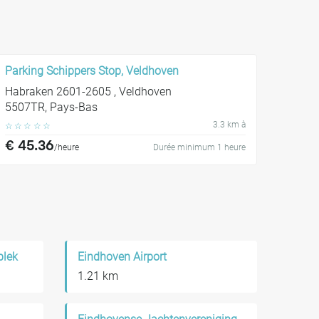
Parking Schippers Stop, Veldhoven
Habraken 2601-2605 , Veldhoven
5507TR, Pays-Bas
3.3 km à
☆
☆
☆
☆
☆
€ 45.36
/heure
Durée minimum 1 heure
plek
Eindhoven Airport
1.21 km