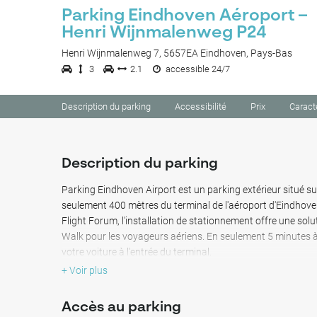
Parking Eindhoven Aéroport –
Henri Wijnmalenweg P24
Henri Wijnmalenweg 7, 5657EA Eindhoven, Pays-Bas
3
2.1
accessible 24/7
Description du parking
Accessibilité
Prix
Caract
Description du parking
Parking Eindhoven Airport est un parking extérieur situé s
seulement 400 mètres du terminal de l'aéroport d'Eindhoven
Flight Forum, l'installation de stationnement offre une solu
Walk pour les voyageurs aériens. En seulement 5 minutes 
votre voiture à l'entrée du terminal.
+ Voir plus
Le stationnement à cet emplacement est idéal pour les séjo
extérieur Eindhoven Airport propose une alternative abord
Accès au parking
stationnement coûteuses de l'aéroport. Avec un accès clair 