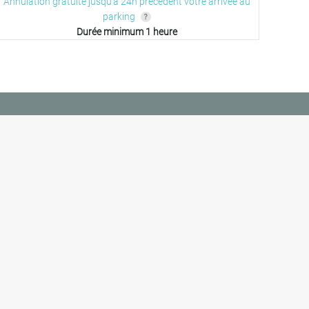
Annulation gratuite jusqu'à 24h précédent votre arrivée au
parking
Durée minimum 1 heure