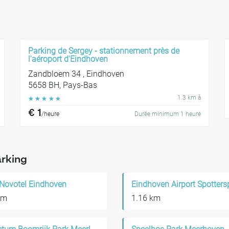
Parking de Sergey - stationnement près de
l'aéroport d'Eindhoven
Zandbloem 34 , Eindhoven
5658 BH, Pays-Bas
1.3 km à
☆
☆
☆
☆
☆
€ 1
/heure
Durée minimum 1 heure
arking
 Novotel Eindhoven
Eindhoven Airport Spotters
km
1.16 km