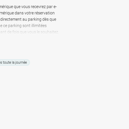
otre voyage.
mérique que vous recevrez par e-
mérique dans votre réservation
 réservé à l'avance via Mobypark.
 directement au parking dès que
g Eindhoven Airport vous offre la
e ce parking sont illimitées
e la réservation en ligne sécurisée.
tant de fois que vous le souhaitez.
 toute la journée
ace de stationnement et profiter