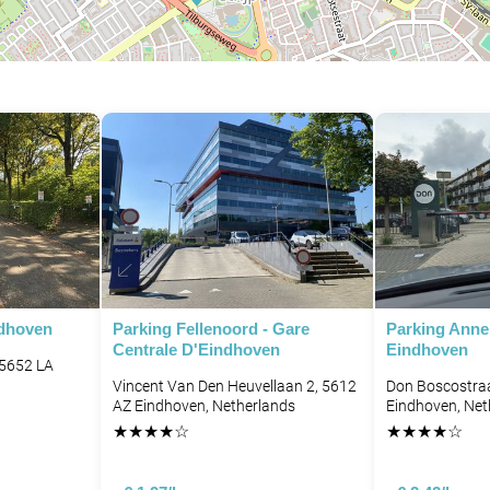
ndhoven
Parking Fellenoord - Gare
Parking Anne
Centrale D'Eindhoven
Eindhoven
 5652 LA
Vincent Van Den Heuvellaan 2, 5612
Don Boscostra
AZ Eindhoven, Netherlands
Eindhoven, Net
★
★
★
★
☆
★
★
★
★
☆