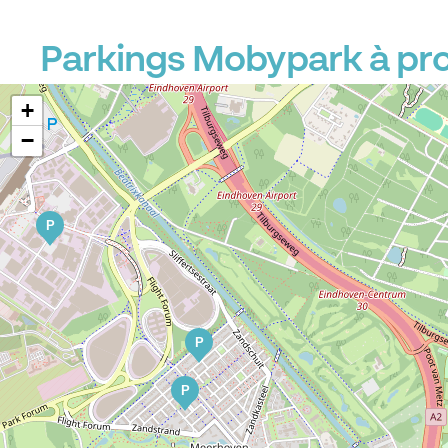
Parkings Mobypark à pr
+
−
P
P
P