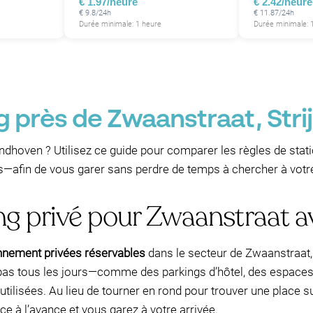
€ 1.97/heure
€ 2.42/heure
€ 9.8/24h
€ 11.87/24h
Durée minimale: 1 heure
Durée minimale: 
g près de Zwaanstraat, Stri
ndhoven ? Utilisez ce guide pour comparer les règles de stat
s—afin de vous garer sans perdre de temps à chercher à votre
ng privé pour Zwaanstraat 
onnement privées réservables
dans le secteur de Zwaanstraat,
nt pas tous les jours—comme des parkings d’hôtel, des espac
tilisées. Au lieu de tourner en rond pour trouver une place sur
ce à l’avance et vous garez à votre arrivée.