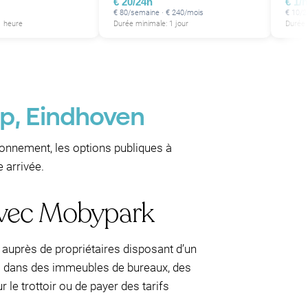
€ 20/24h
€ 1/
€ 80/semaine · € 240/mois
€ 10/2
1 heure
Durée minimale: 1 jour
Durée 
jp, Eindhoven
ionnement, les options publiques à
 arrivée.
avec Mobypark
 auprès de propriétaires disposant d’un
es dans des immeubles de bureaux, des
 le trottoir ou de payer des tarifs