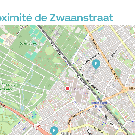
oximité de Zwaanstraat
P
P