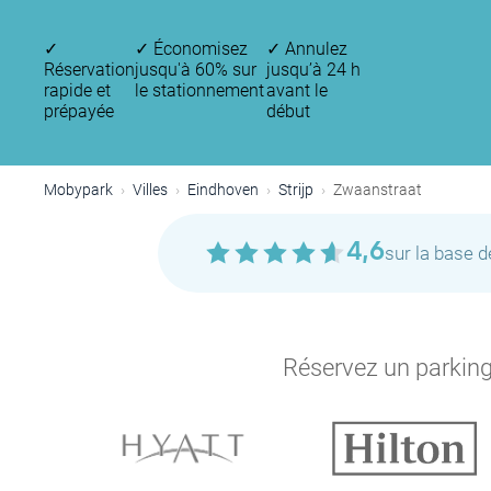
✓
✓
Économisez
✓
Annulez
P
Réservation
jusqu'à 60% sur
jusqu’à 24 h
rapide et
le stationnement
avant le
prépayée
début
Mobypark
Villes
Eindhoven
Strijp
Zwaanstraat
4,6
sur la base 
Réservez un parking 