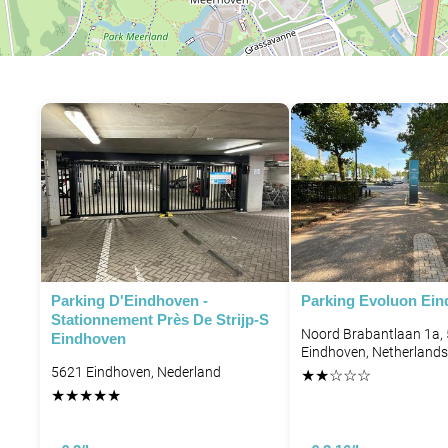
Parking D'Eindhoven -
Parking Evoluon Ei
Stationnement Près De Strijp-S
Noord Brabantlaan 1a,
Eindhoven
Eindhoven, Netherlands
5621 Eindhoven, Nederland
★
★
☆
☆
☆
★
★
★
★
★