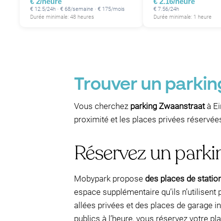
€ 2/heure
€ 2.16/heure
€ 12.5/24h · € 68/semaine · € 175/mois
€ 7.56/24h
Durée minimale: 48 heures
Durée minimale: 1 heure
Trouver un parkin
Vous cherchez
parking Zwaanstraat
à Ei
proximité et les places privées réservée
Réservez un parki
Mobypark propose
des places de stati
espace supplémentaire qu’ils n’utilise
allées privées et des places de garage inu
publics à l’heure, vous réservez votre pla