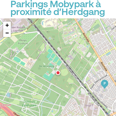
Parkings Mobypark à
proximité d’Herdgang
+
−
P