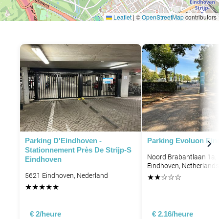
Leaflet
|
©
OpenStreetMap
contributors
P
Parking D'Eindhoven -
Parking Evoluon Ei
Stationnement Près De Strijp-S
Noord Brabantlaan 1a,
Eindhoven
Eindhoven, Netherlands
5621 Eindhoven, Nederland
★
★
☆
☆
☆
★
★
★
★
★
€ 2/heure
€ 2.16/heure