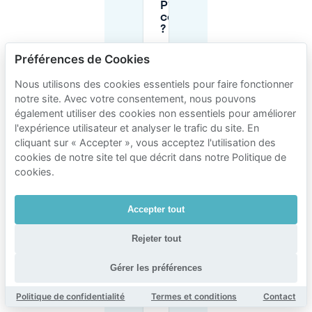
P1 est
complet
?
Préférences de Cookies
Le
stationnement
Nous utilisons des cookies essentiels pour faire fonctionner
est-il gratuit
notre site. Avec votre consentement, nous pouvons
au Campus
également utiliser des cookies non essentiels pour améliorer
PSV De
l'expérience utilisateur et analyser le trafic du site. En
Herdgang en
dehors des
cliquant sur « Accepter », vous acceptez l'utilisation des
jours de
cookies de notre site tel que décrit dans notre Politique de
match ?
cookies.
Y a-t-il un
Accepter tout
stationnement
accessible
Rejeter tout
(pour
personnes
handicapées)
Gérer les préférences
près du
Campus PSV
Politique de confidentialité
Termes et conditions
Contact
De Herdgang ?