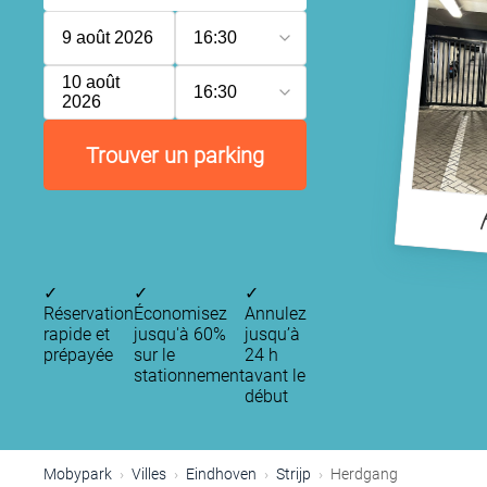
9 août 2026
16:30
10 août
16:30
2026
Trouver un parking
✓
✓
✓
Réservation
Économisez
Annulez
rapide et
jusqu'à 60%
jusqu’à
prépayée
sur le
24 h
stationnement
avant le
début
Mobypark
Villes
Eindhoven
Strijp
Herdgang