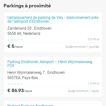
Parkings à proximité
L’emplacement de parking de Yely - stationnement près
de l’aéroport d’Eindhoven
Zandeiland 20 , Eindhoven
5658 AK, Nederland
0.3 km à
☆
☆
☆
☆
☆
€ 5
/heure
Durée minimum 1 journée
Parking Eindhoven Aéroport – Henri Wijnmalenweg
P24
Henri Wijnmalenweg 7 , Eindhoven
5657EA, Pays-Bas
1.3 km à
☆
☆
☆
☆
☆
€ 86.93
/heure
Durée minimum 1 heure