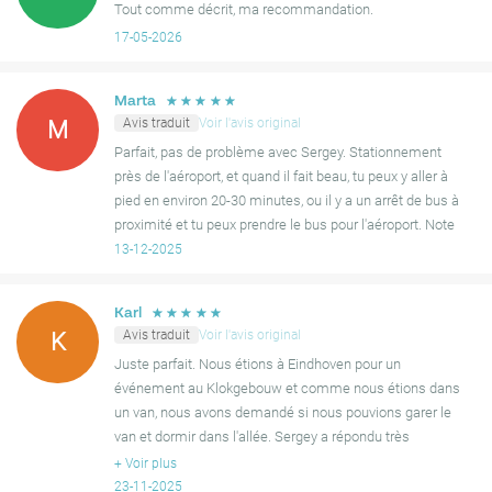
Tout comme décrit, ma recommandation.
17-05-2026
☆
☆
☆
☆
☆
Marta
Avis traduit
Voir l'avis original
M
Parfait, pas de problème avec Sergey. Stationnement
près de l'aéroport, et quand il fait beau, tu peux y aller à
pied en environ 20-30 minutes, ou il y a un arrêt de bus à
proximité et tu peux prendre le bus pour l'aéroport. Note
maximale de ma part.
13-12-2025
☆
☆
☆
☆
☆
Karl
Avis traduit
Voir l'avis original
K
Juste parfait. Nous étions à Eindhoven pour un
événement au Klokgebouw et comme nous étions dans
un van, nous avons demandé si nous pouvions garer le
van et dormir dans l'allée. Sergey a répondu très
rapidement et a dit que nous pouvions. C'est un endroit
+
Voir plus
charmant, faci
23-11-2025