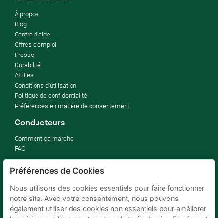
À propos
Blog
Centre d'aide
Offres d'emploi
Presse
Durabilité
Affiliés
Conditions d'utilisation
Politique de confidentialité
Préférences en matière de consentement
Conducteurs
Comment ça marche
FAQ
Propriétaires de parking
Préférences de Cookies
Comment louer mon parking
Nous utilisons des cookies essentiels pour faire fonctionner
rentabiliser un parking d'entreprise
notre site. Avec votre consentement, nous pouvons
Pour hôtels
également utiliser des cookies non essentiels pour améliorer
Pour immobilier