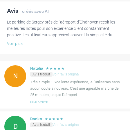
Avis
créés avec AI
Le parking de Sergey près de l'aéroport d'Eindhoven reçoit les
meilleures notes pour son expérience client constamment
positive. Les utilisateurs apprécient souvent la simplicité du
processus de réservation, l'excellente communication et les
Voir plus
instructions claires fournies par Sergey.
Beaucoup soulignent l'accès pratique à l'aéroport, qu'ils décrivent
souvent comme une agréable promenade ou un court trajet en
☆
☆
☆
☆
☆
Natalia
bus depuis un arrêt à proximité. Cette solution de stationnement
Avis traduit
Voir l'avis original
N
sécurisée et facile d'utilisation est hautement recommandée pour
Très simple ! Excellente expérience, je l’utiliserais sans
sa fiabilité et son fonctionnement global fluide.
aucun doute à nouveau. C’est une agréable marche de
25 minutes jusqu’à l’aéroport.
08-07-2026
☆
☆
☆
☆
☆
Danko
Avis traduit
Voir l'avis original
D