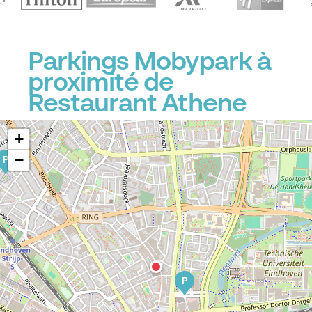
Parkings Mobypark à
proximité de
Restaurant Athene
+
−
P
P