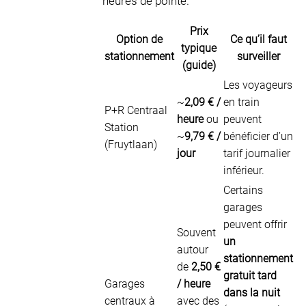
heures de pointe.
Prix
Option de
Ce qu’il faut
typique
stationnement
surveiller
(guide)
Les voyageurs
~
2,09 € /
en train
P+R Centraal
heure
ou
peuvent
Station
~
9,79 € /
bénéficier d’un
(Fruytlaan)
jour
tarif journalier
inférieur.
Certains
garages
peuvent offrir
Souvent
un
autour
stationnement
de
2,50 €
gratuit tard
Garages
/ heure
dans la nuit
centraux à
avec des