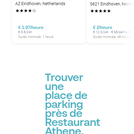
AZ Eindhoven, Netherlands
5621 Eindhoven, Neder
★
★
★
★
☆
★
★
★
★
★
€ 1.97/heure
€ 2/heure
€ 9.8/24h
€ 12.5/24h · € 68/semaine ·
Durée minimale: 1 heure
Durée minimale: 48 hours
Trouver
une
place de
parking
près de
Restaurant
Athene,