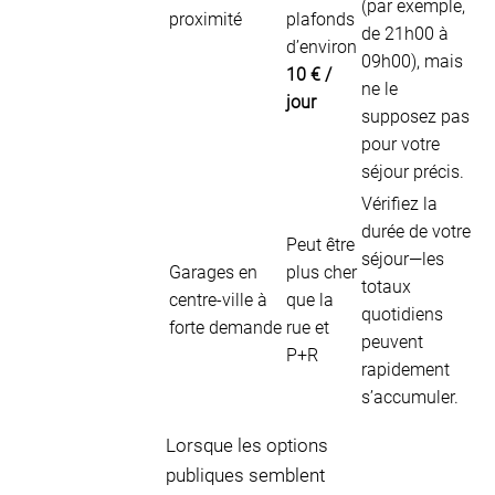
(par exemple,
proximité
plafonds
de 21h00 à
d’environ
09h00), mais
10 € /
ne le
jour
supposez pas
pour votre
séjour précis.
Vérifiez la
durée de votre
Peut être
séjour—les
Garages en
plus cher
totaux
centre-ville à
que la
quotidiens
forte demande
rue et
peuvent
P+R
rapidement
s’accumuler.
Lorsque les options
publiques semblent