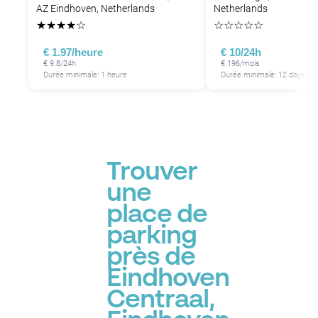
AZ Eindhoven, Netherlands
Netherlands
★
★
★
★
☆
☆
☆
☆
☆
☆
€ 1.97/heure
€ 10/24h
€ 9.8/24h
€ 196/mois
Durée minimale: 1 heure
Durée minimale: 12 days
Trouver
une
place de
parking
près de
Eindhoven
Centraal,