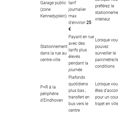
Garage public
tarif
préférez le
(zone
journalier
stationneme
Kennedyplein)
max
intérieur
d’environ
25
€
Payant en rue
Lorsque vou
avec des
Stationnement
pouvez
tarifs plus
dans la rue au
surveiller le
élevés
centre-ville
parcmètre/l
pendant la
conditions
journée
Plafonds
quotidiens
Lorsque vou
P+R à la
plus bas ;
êtes d’accor
périphérie
transfert en
pour un cour
d'Eindhoven
bus vers le
trajet en vill
centre