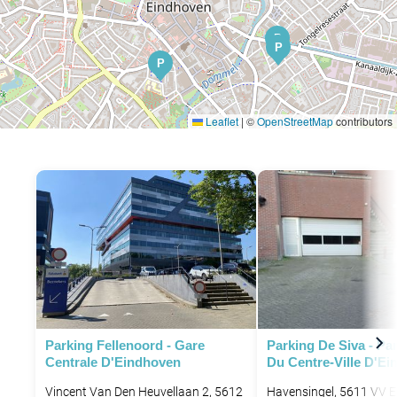
P
P
P
Leaflet
|
©
OpenStreetMap
contributors
Parking Fellenoord - Gare
Parking De Siva - Pa
Centrale D'Eindhoven
Du Centre-Ville D'E
Vincent Van Den Heuvellaan 2, 5612
Havensingel, 5611 VV E