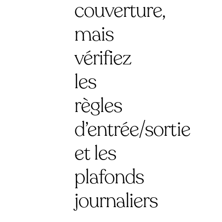
couverture,
mais
vérifiez
les
règles
d’entrée/sortie
et les
plafonds
journaliers