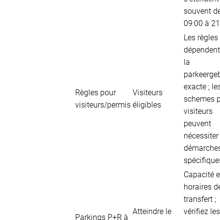
souvent d
09:00 à 21
Les règles
dépendent
la
parkeerge
exacte ; le
Règles pour
Visiteurs
schemes 
visiteurs/permis
éligibles
visiteurs
peuvent
nécessiter
démarche
spécifique
Capacité e
horaires d
transfert ;
Atteindre le
vérifiez les
Parkings P+R à