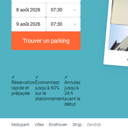
8 août 2026
07:30
9 août 2026
07:30
Trouver un parking
✓
✓
✓
Réservation
Économisez
Annulez
rapide et
jusqu'à 60%
jusqu’à
prépayée
sur le
24 h
stationnement
avant le
début
P
Mobypark
Villes
Eindhoven
Strijp
Zandrijk