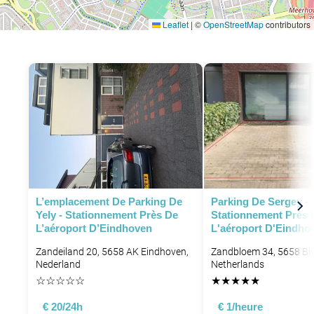
Leaflet
|
©
OpenStreetMap
contributors
L’emplacement De Parking De
Parking De Sergey -
Yely - Stationnement Près De
Stationnement Près 
L’aéroport D’Eindhoven
L'aéroport D'Eindho
Zandeiland 20, 5658 AK Eindhoven,
Zandbloem 34, 5658 BH
Nederland
Netherlands
☆
☆
☆
☆
☆
★
★
★
★
★
€ 20/24h
€ 1/heure