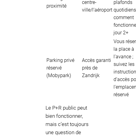
centre-
plafonds
proximité
ville/l’aéroport
quotidiens
comment
fonctionne
jour 2+
Vous rése
la place à
l’avance ;
Parking privé
Accès garanti
suivez les
réservé
près de
instructio
(Mobypark)
Zandrijk
d’accès p
l’emplace
réservé
Le P+R public peut
bien fonctionner,
mais c’est toujours
une question de