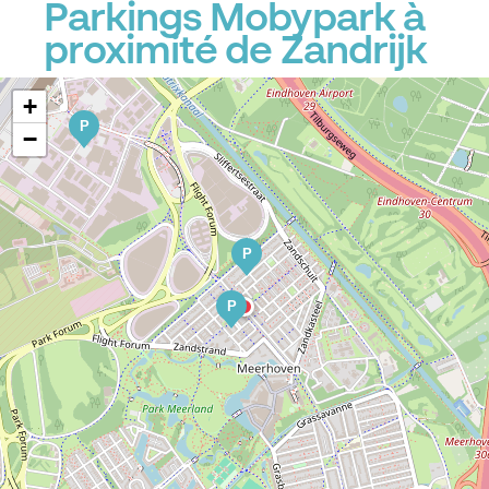
Parkings Mobypark à
proximité de Zandrijk
+
P
−
P
P