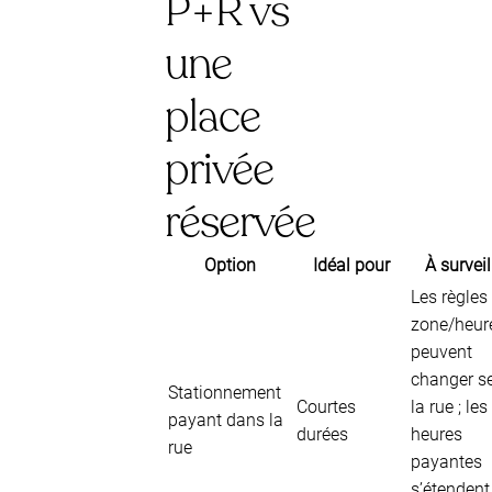
P+R vs
une
place
privée
réservée
Option
Idéal pour
À surveil
Les règles
zone/heur
peuvent
changer s
Stationnement
Courtes
la rue ; les
payant dans la
durées
heures
rue
payantes
s’étendent