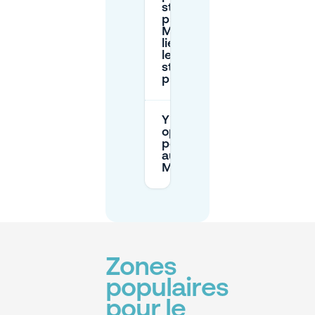
stationnement
privée à
Meerhoven au
lieu d’utiliser
le
stationnement
public?
Y a-t-il des
options
pour la nuit
au P+R
Meerhoven?
Zones
populaires
pour le