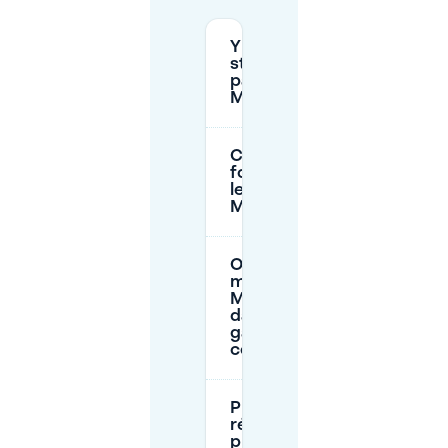
Y a-t-il un
stationnement
payant à
Meerhoven?
Comment
fonctionne
le P+R
Meerhoven?
Où puis-je
me garer à
Meerhoven
dans un
garage
couvert?
Puis-je
réserver une
place de