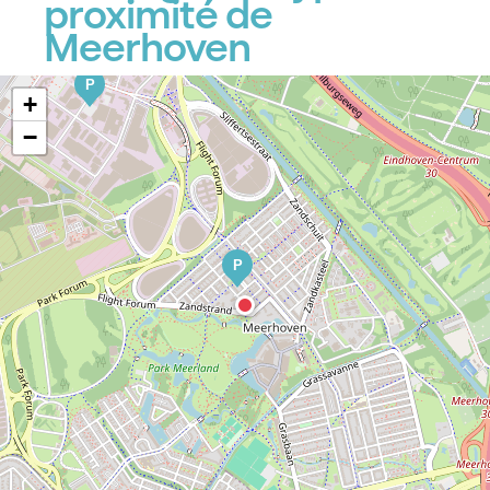
proximité de
Meerhoven
P
+
−
P