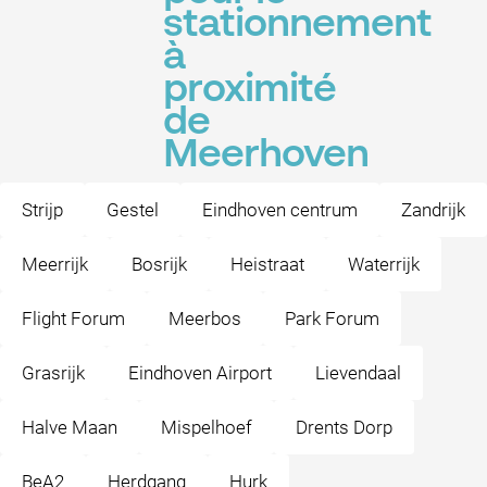
stationnement
à
proximité
de
Meerhoven
Strijp
Gestel
Eindhoven centrum
Zandrijk
Meerrijk
Bosrijk
Heistraat
Waterrijk
Flight Forum
Meerbos
Park Forum
Grasrijk
Eindhoven Airport
Lievendaal
Halve Maan
Mispelhoef
Drents Dorp
BeA2
Herdgang
Hurk