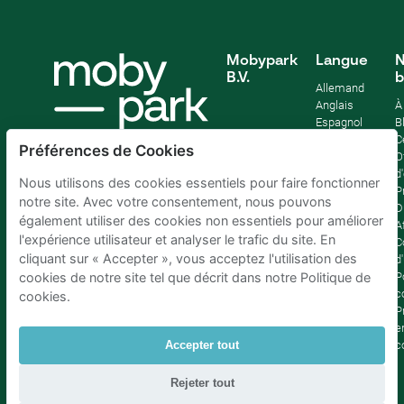
Mobypark
Langue
N
B.V.
b
Allemand
Anglais
À
Espagnol
B
Français
C
Préférences de Cookies
Italien
O
Néerlandais
d
Nous utilisons des cookies essentiels pour faire fonctionner
P
notre site. Avec votre consentement, nous pouvons
D
également utiliser des cookies non essentiels pour améliorer
Af
l'expérience utilisateur et analyser le trafic du site. En
C
cliquant sur « Accepter », vous acceptez l'utilisation des
d'
P
cookies de notre site tel que décrit dans notre Politique de
c
cookies.
P
e
c
Accepter tout
Rejeter tout
Parking Bruxelles
|
Parking Amsterdam
|
Parking Paris
|