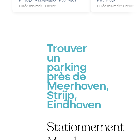
€ 10/24h · € 66/semaine · € 220/mois
€ 86.93/24h
Durée minimale: 1 heure
Durée minimale: 1 heure
Trouver
un
parking
près de
Meerhoven,
Strijp,
Eindhoven
Stationnement