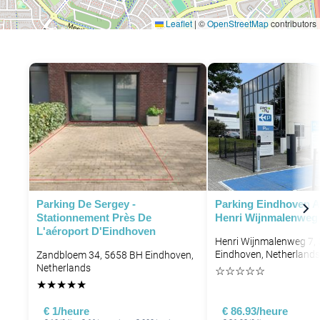
Leaflet
|
©
OpenStreetMap
contributors
Parking De Sergey -
Parking Eindhoven A
Stationnement Près De
Henri Wijnmalenweg
L'aéroport D'Eindhoven
Henri Wijnmalenweg 7,
Eindhoven, Netherlands
Zandbloem 34, 5658 BH Eindhoven,
Netherlands
☆
☆
☆
☆
☆
★
★
★
★
★
€ 1/heure
€ 86.93/heure