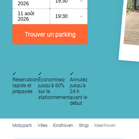
19:30
2026
11 août
19:30
2026
Trouver un parking
✓
✓
✓
Réservation
Économisez
Annulez
rapide et
jusqu'à 60%
jusqu’à
prépayée
sur le
24 h
stationnement
avant le
début
P
Mobypark
Villes
Eindhoven
Strijp
Meerhoven