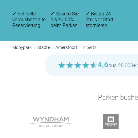
✓
Schnelle,
✓
Sparen Sie
✓
Bis zu 24
vorausbezahlte
bis zu 60%
Std. vor Start
Reservierung
beim Parken
stornieren
Mobypark
Städte
Amersfoort
Alberts
4,6
aus 28.000+ 
Parken buchen