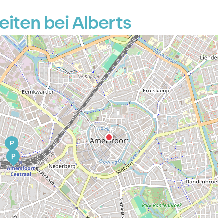
iten bei Alberts
P
P