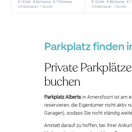
€ 15/24h · € 60/Woche · € 175/Monat
€ 15/24h · € 80/Woche · € 
Mindestdauer: 1 Stunde
Mindestdauer: 1 Stunde
Parkplatz finden 
Private Parkplätz
buchen
Parkplatz Alberts
in Amersfoort ist am e
reservieren, die Eigentümer nicht aktiv 
Garagen), sodass Sie nicht ständig wei
Anstatt darauf zu hoffen, bei Ihrer Anku