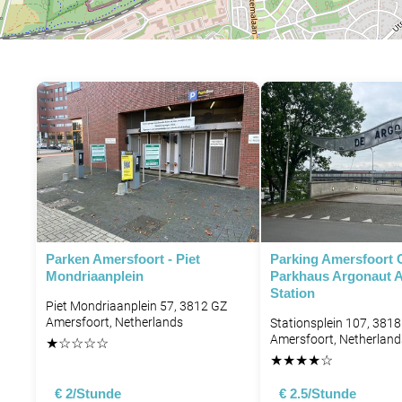
Parken Amersfoort - Piet
Parking Amersfoort 
Mondriaanplein
Parkhaus Argonaut 
Station
Piet Mondriaanplein 57, 3812 GZ
Amersfoort, Netherlands
Stationsplein 107, 3818
Amersfoort, Netherland
★
☆
☆
☆
☆
★
★
★
★
☆
€ 2/Stunde
€ 2.5/Stunde