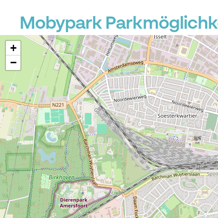
Mobypark Parkmöglichke
+
−