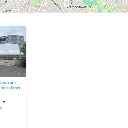
Centrum -
Amersfoort
 LE
s