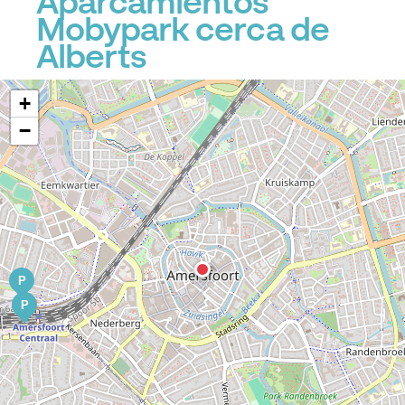
Aparcamientos
Mobypark cerca de
Alberts
+
−
P
P