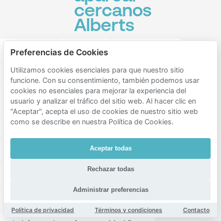
cercanos
Alberts
Stadskern
Zonnehof
De kruiskamp
Preferencias de Cookies
Utilizamos cookies esenciales para que nuestro sitio
Nieuwstraat
Coninckstraat
Stadhuisplein
funcione. Con su consentimiento, también podemos usar
cookies no esenciales para mejorar la experiencia del
Schimmelpenninckstraat
usuario y analizar el tráfico del sitio web. Al hacer clic en
"Aceptar", acepta el uso de cookies de nuestro sitio web
como se describe en nuestra Política de Cookies.
Bekenstein en De Luiaard
Smallepad
Neptunusplein
Willem III
Eemplein
Aceptar todas
Rechazar todas
Albert Cuypstraat
Puntenburg
Evertsenstraat
Administrar preferencias
Columbusweg
Westerstraat
Política de privacidad
Términos y condiciones
Contacto