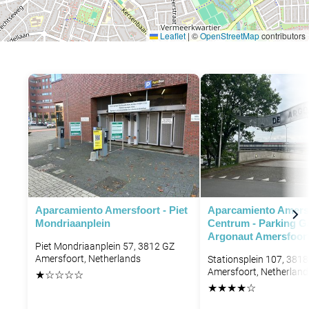
Leaflet
|
©
OpenStreetMap
contributors
Aparcamiento Amersfoort - Piet
Aparcamiento Amers
Mondriaanplein
Centrum - Parking G
Argonaut Amersfoort
Piet Mondriaanplein 57, 3812 GZ
Amersfoort, Netherlands
Stationsplein 107, 3818
Amersfoort, Netherland
★
☆
☆
☆
☆
★
★
★
★
☆