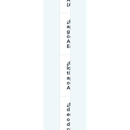
Alberts
(Amersfoort)?
¿Hay
aparcamiento
gratuito
cerca de
Albert Heijn
Eemplein?
¿Cuáles son
los precios
típicos de
aparcamiento
cerca de
Alberts?
¿Necesito un
disco de
estacionamiento
o seguir límites
de tiempo en la
calle cerca de