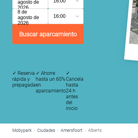
16:00
agosto de
2026
8 de
16:00
agosto de
2026
Buscar aparcamiento
✓
Reserva
✓
Ahorre
✓
rápida y
hasta un 60%
Cancela
prepagada
en
hasta
aparcamiento
24 h
antes
del
inicio
Mobypark
Ciudades
Amersfoort
Alberts