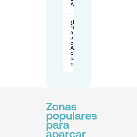
Alberts?
¿Puedo
reservar con
antelación un
aparcamiento
cerca de
Alberts y
cancelar si
cambian mis
planes?
Zonas
populares
para
aparcar