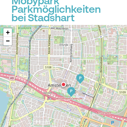
Mobypark
Parkmöglichkeiten
bei Stadshart
+
−
P
P