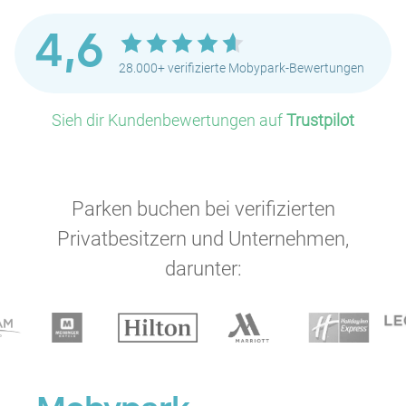
P
P
P
4,6
28.000+ verifizierte Mobypark-Bewertungen
P
P
P
P
Sieh dir Kundenbewertungen auf
Trustpilot
P
P
P
P
P
Parken buchen bei verifizierten
Privatbesitzern und Unternehmen,
darunter: