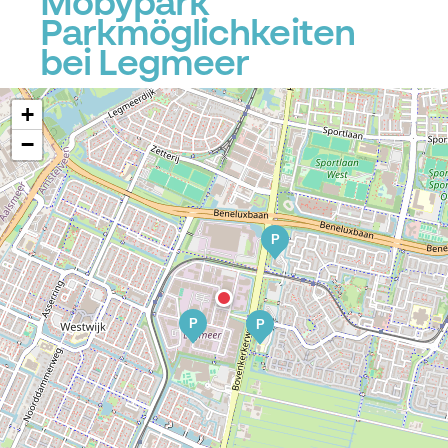
Mobypark
Parkmöglichkeiten
bei Legmeer
+
−
P
P
P