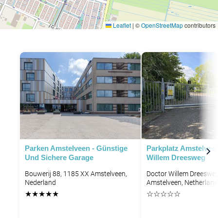
Leaflet
|
©
OpenStreetMap
contributors
Parken Amstelveen - Günstige
Parkplatz Amstelvee
Und Sichere Garage
Willem Dreesweg
Bouwerij 88, 1185 XX Amstelveen,
Doctor Willem Dreesweg
Nederland
Amstelveen, Netherlan
★
★
★
★
★
☆
☆
☆
☆
☆