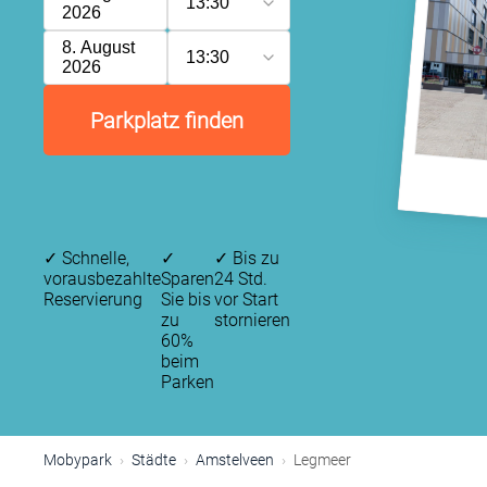
13:30
2026
8. August
13:30
2026
P
P
Parkplatz finden
✓
Schnelle,
✓
✓
Bis zu
vorausbezahlte
Sparen
24 Std.
Reservierung
Sie bis
vor Start
zu
stornieren
60%
beim
Parken
Mobypark
Städte
Amstelveen
Legmeer