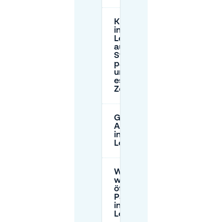
Kann ich
in
Legmeer
auf der
Straße
parken,
und gibt
es
Zeitlimits?
Gelten
Anwohnerparkausweise
in der Nähe von
Legmeer für Besucher?
Was sind die
wichtigsten
öffentlichen
Parkmöglichkeiten
in der Nähe von
Legmeer?