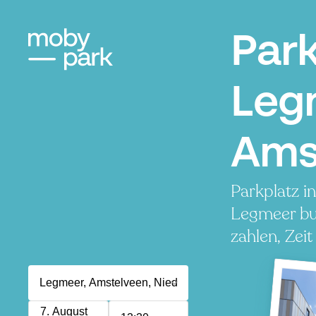
Par
Leg
Ams
Parkplatz i
Legmeer bu
zahlen, Zeit
P
P
7. August
P