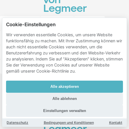
von
Legmeer
Middenhoven
Bovenkerk
Westwijk
Cookie-Einstellungen
Wir verwenden essentielle Cookies, um unsere Website
Keizer karelpark
Waardhuizen
Oude dorp
funktionsfähig zu machen. Mit Ihrer Zustimmung können wir
auch nicht essentielle Cookies verwenden, um die
Groenelaan
Stadshart
Elsrijk
Benutzererfahrung zu verbessern und den Website-Verkehr
zu analysieren. Indem Sie auf "Akzeptieren" klicken, stimmen
Sie der Verwendung von Cookies auf unserer Website
Patrimonium
Bankras
Kostverloren
gemäß unserer Cookie-Richtlinie zu.
Beliebte
Alle akzeptieren
Ziele in
Alle ablehnen
der
Nähe
Einstellungen verwalten
von
Datenschutz
Bedingungen und Konditionen
Kontakt