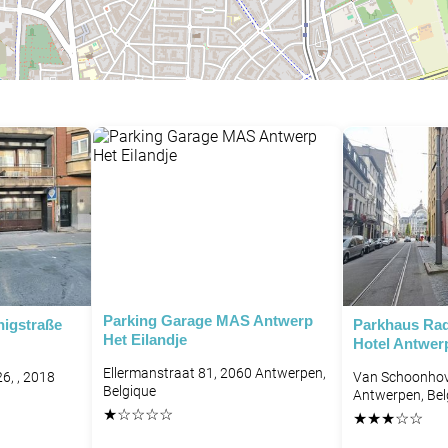
Parking Garage MAS Antwerp
nigstraße
Parkhaus Rad
Het Eilandje
Hotel Antwer
Ellermanstraat 81, 2060 Antwerpen,
6, , 2018
Van Schoonhov
Belgique
Antwerpen, Be
★
☆
☆
☆
☆
★
★
★
☆
☆