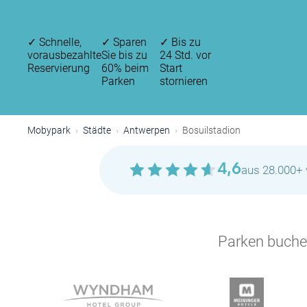
✓
Schnelle,
✓
Sparen
✓
Bis zu
vorausbezahlte
Sie bis zu
24 Std. vor
Reservierung
60% beim
Start
Parken
stornieren
Mobypark
Städte
Antwerpen
Bosuilstadion
4,6
aus 28.000+ 
Parken buchen