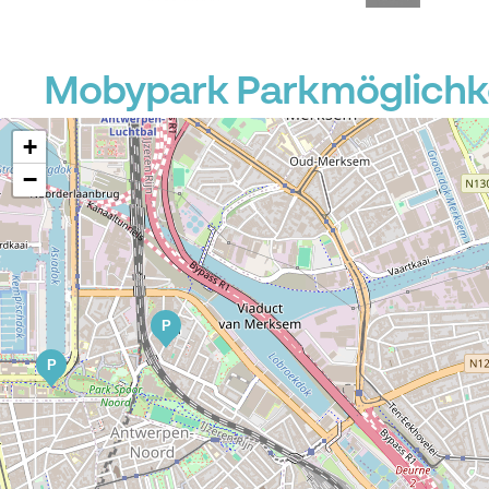
Mobypark Parkmöglichkei
+
−
P
P