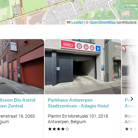
Leaflet
|
©
OpenStreetMap
contributors
isson Blu Astrid
Parkhaus Antwerpen
Parke
pen Zentral
Stadtzentrum - Adagio Hotel
Antwe
enstraat 19, 2060
Plantin En Moretuslei 101, 2018
Rolwag
lgium
Antwerpen, Belgium
Antwer
★
★
★
★
☆
★
★
★