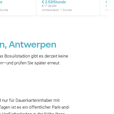
de
€ 2.53/Stunde
€ 1.
€ 17.26/24h
€ 12.4
 Stunde
Mindestdauer: 1 Stunde
Mindes
ion, Antwerpen
s Bosuilstadion gibt es derzeit keine
ten—und prüfen Sie später erneut
t nur für Dauerkarteninhaber mit
agen ist es ein öffentlicher Park-and-