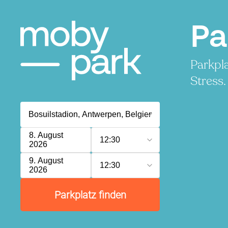
Pa
Parkpla
Stress.
8. August
12:30
2026
9. August
12:30
2026
Parkplatz finden