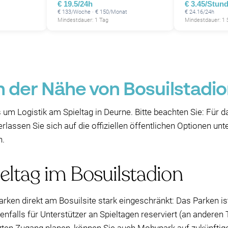
€ 19.5/24h
€ 3.45/Stun
€ 133/Woche · € 150/Monat
€ 24.16/24h
Mindestdauer: 1 Tag
Mindestdauer: 1
in der Nähe von Bosuilstad
 um Logistik am Spieltag in Deurne. Bitte beachten Sie: Für da
lassen Sie sich auf die offiziellen öffentlichen Optionen un
n.
eltag im Bosuilstadion
arken direkt am Bosuilsite stark eingeschränkt: Das Parken is
nfalls für Unterstützer an Spieltagen reserviert (an anderen T