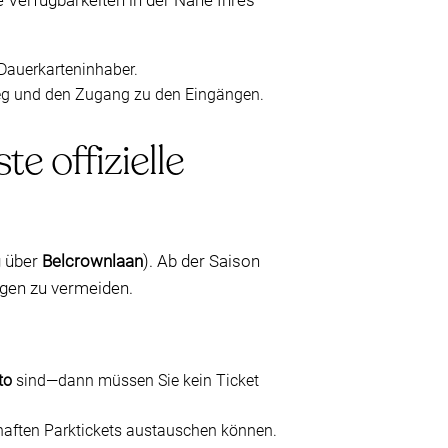
 Verfügbarkeiten in der Nähe Ihres
Dauerkarteninhaber.
ßweg und den Zugang zu den Eingängen.
e offizielle
g über
Belcrownlaan
). Ab der Saison
angen zu vermeiden.
to
sind—dann müssen Sie kein Ticket
aften Parktickets austauschen können.