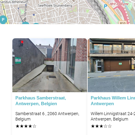
P
P
P
P
P
P
Parkhaus Samberstraat,
Parkhaus Willem Lin
Antwerpen, Belgien
Antwerpen
Samberstraat 6 , 2060 Antwerpen,
Willem Linnigstraat 24-2
Belgium
Antwerpen, Belgium
★
★
★
★
☆
★
★
★
☆
☆