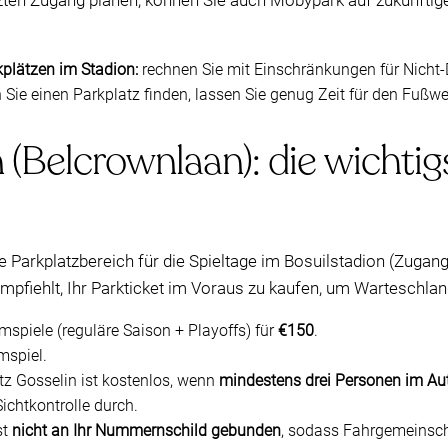
zten Zugang planen, können Sie auch Mobypark auf zukünftige
kplätzen im Stadion:
rechnen Sie mit Einschränkungen für Nicht-
 Sie einen Parkplatz finden, lassen Sie genug Zeit für den Fu
(Belcrownlaan): die wichtigst
he Parkplatzbereich für die Spieltage im Bosuilstadion (Zugan
 empfiehlt, Ihr Parkticket im Voraus zu kaufen, um Warteschl
imspiele (reguläre Saison + Playoffs) für
€150
.
mspiel.
z Gosselin ist kostenlos, wenn
mindestens drei Personen im Au
ichtkontrolle durch.
st
nicht an Ihr Nummernschild gebunden
, sodass Fahrgemeinsch