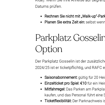
Ride). Wenn Sie Ihre Anreise auf begren
Datums prüfen.
Rechnen Sie nicht mit „Walk-up“-Par
Planen Sie extra Zeit ein:
selbst wenn
Parkplatz Gosselin 
Option
Der Parkplatz Gosselin ist der zusätzlic
2024/25 ist er ticketpflichtig, und RAFC
Saisonabonnement:
gültig für 20 He
Einzelticket pro Spiel:
€10
für ein Hei
Mitfahrregel:
Das Parken am Parkplat
kaufen, und das Personal führt eine S
Ticketflexibilität:
Der Parknachweis i