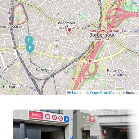
P
P
Leaflet
|
©
OpenStreetMap
contributors