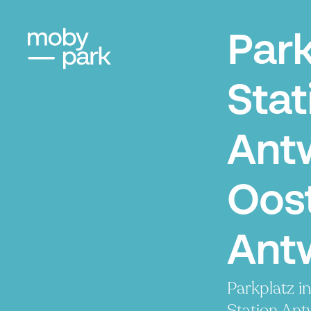
Par
Stat
Ant
Oost
Ant
Parkplatz i
Station An