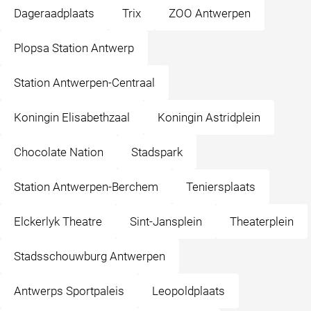
Dageraadplaats
Trix
ZOO Antwerpen
Plopsa Station Antwerp
Station Antwerpen-Centraal
Koningin Elisabethzaal
Koningin Astridplein
Chocolate Nation
Stadspark
Station Antwerpen-Berchem
Teniersplaats
Elckerlyk Theatre
Sint-Jansplein
Theaterplein
Stadsschouwburg Antwerpen
Antwerps Sportpaleis
Leopoldplaats