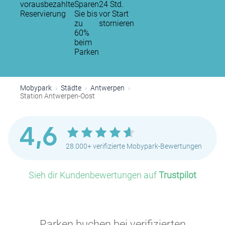
vorausbezahlte
Sparen
24 Std.
Reservierung
Sie bis
vor Start
zu
stornieren
60%
beim
Parken
Mobypark
Städte
Antwerpen
Station Antwerpen-Oost
4,6
28.000+ verifizierte Mobypark-Bewertungen
Sieh dir Kundenbewertungen auf
Trustpilot
Parken buchen bei verifizierten