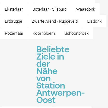
Eksterlaar
Boterlaar - Silsburg
Waasdonk
Ertbrugge
Zwarte Arend - Ruggeveld
Elsdonk
Rozemaai
Koornbloem
Schoonbroek
Beliebte
Ziele in
der
Nähe
von
Station
Antwerpen-
Oost