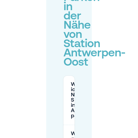
in
der
Nähe
von
Station
Antwerpen-
Oost
Wo kann
ich in der
Nähe von
Spoor Oost
in
Antwerpen
parken?
Was ist die