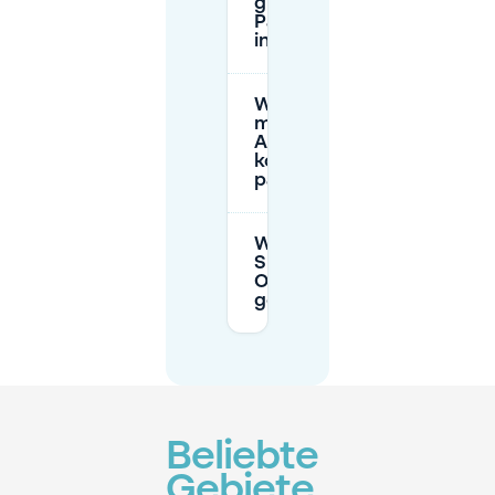
günstigste
Parkmöglichkeit
in Antwerpen?
Wo kann
man in
Antwerpen
kostenlos
parken?
Wann ist
Spoor
Oost
geöffnet?
Beliebte
Gebiete