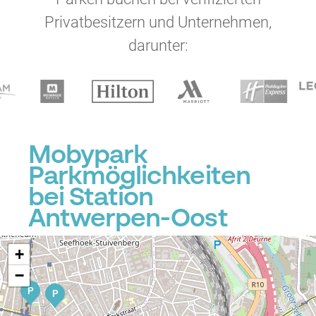
Privatbesitzern und Unternehmen,
darunter:
P
Mobypark
P
Parkmöglichkeiten
bei Station
Antwerpen-Oost
+
−
P
P