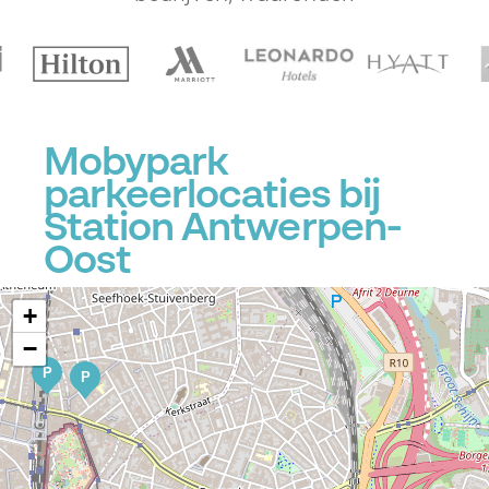
P
Mobypark
P
parkeerlocaties bij
Station Antwerpen-
Oost
+
−
P
P