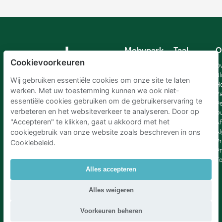
Mobypark
Taal
O
B.V.
Cookievoorkeuren
Duits
Ov
Engels
Bl
Wij gebruiken essentiële cookies om onze site te laten
Spaans
H
werken. Met uw toestemming kunnen we ook niet-
Frankrijk
Va
essentiële cookies gebruiken om de gebruikerservaring te
Italiaans
Pe
verbeteren en het websiteverkeer te analyseren. Door op
Nederlands
D
"Accepteren" te klikken, gaat u akkoord met het
Af
A
cookiegebruik van onze website zoals beschreven in ons
Pr
Cookiebeleid.
Pr
T
Alles accepteren
Parkeren Schiphol
|
Parkeren Amsterdam
|
Alles weigeren
Parkeren RAI Amsterdam P+R
|
Parkeren Brussel
|
Parkeren Den Haag
|
Parkeren Rotterdam
Voorkeuren beheren