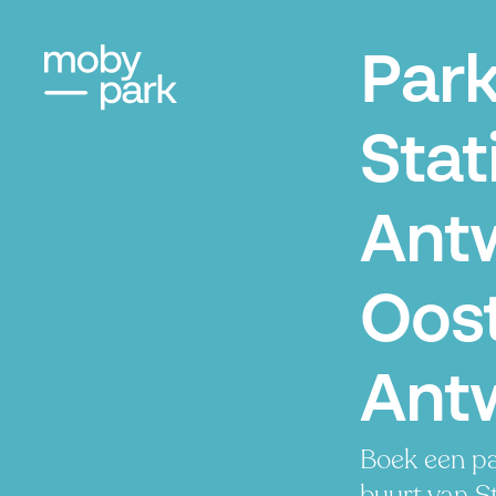
Par
Stat
Ant
Oost
Ant
Boek een pa
buurt van S