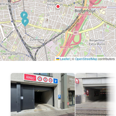
P
P
Leaflet
|
©
OpenStreetMap
contributors
P