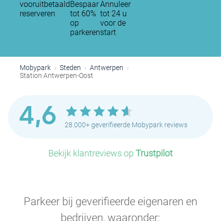
vooruitbetaald
Bespaar
Annuleer
reserveren
tot 60%
tot 24 u
op
voor de
parkeren
start
Mobypark
Steden
Antwerpen
Station Antwerpen-Oost
4,6
28.000+ geverifieerde Mobypark reviews
Bekijk klantreviews op
Trustpilot
Parkeer bij geverifieerde eigenaren en
bedrijven, waaronder: