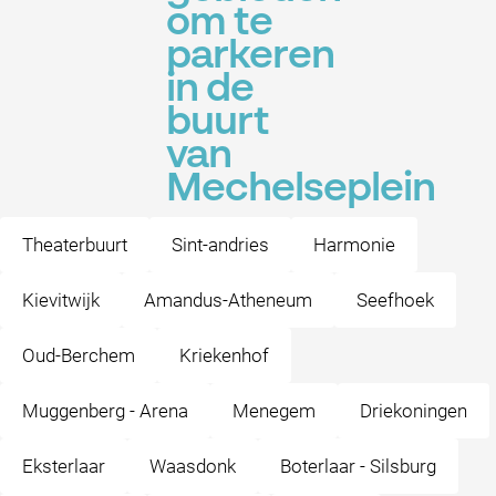
om te
parkeren
in de
buurt
van
Mechelseplein
Theaterbuurt
Sint-andries
Harmonie
Kievitwijk
Amandus-Atheneum
Seefhoek
Oud-Berchem
Kriekenhof
Muggenberg - Arena
Menegem
Driekoningen
Eksterlaar
Waasdonk
Boterlaar - Silsburg