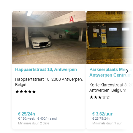
P
Happaertstraat 10, Antwerpen
Parkeerplaats Meir 
Antwerpen Centrum
Happaertstraat 10, 2000 Antwerpen,
België
Korte Klarenstraat 8, 2
Antwerpen, Belgium
★
★
★
★
★
★
★
★
☆
☆
€ 25/24h
€ 3.62/uur
€ 150/week · € 400/maand
€ 23.75/24h
Minimale duur: 2 days
Minimale duur: 1 uur