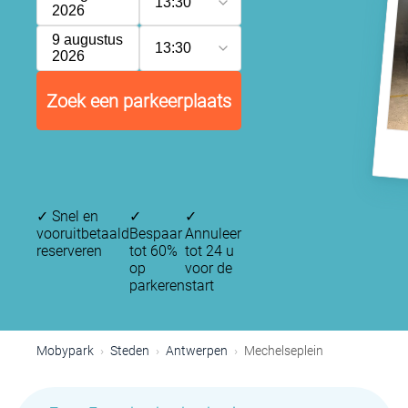
13:30
2026
9 augustus
13:30
2026
Zoek een parkeerplaats
✓
Snel en
✓
✓
vooruitbetaald
Bespaar
Annuleer
reserveren
tot 60%
tot 24 u
op
voor de
parkeren
start
Mobypark
Steden
Antwerpen
Mechelseplein