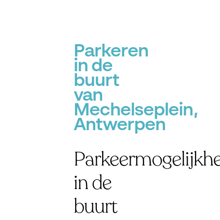
Parkeren
in de
buurt
van
Mechelseplein,
Antwerpen
Parkeermogelijkh
in de
buurt