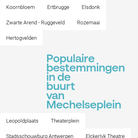
Koornbloem
Ertbrugge
Elsdonk
Zwarte Arend - Ruggeveld
Rozemaai
Hertogvelden
Populaire
bestemmingen
in de
buurt
van
Mechelseplein
Leopoldplaats
Theaterplein
Stadsschouwburg Antwerpen
Elckerlyk Theatre