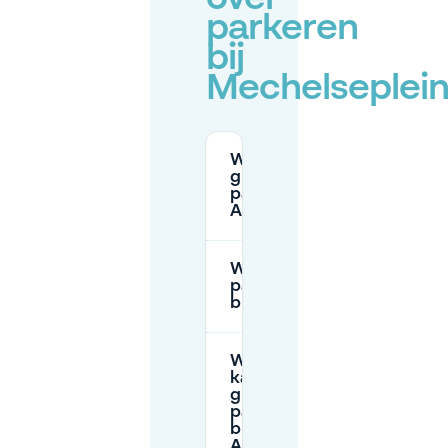
parkeren
bij
Mechelseplei
Waar kan ik
gratis
parkeren in
Antwerpen?
Wat zijn de
parkeertarieven
bij Oudaen?
Waar
kan ik
gratis
parkeren
bij de
AFAS