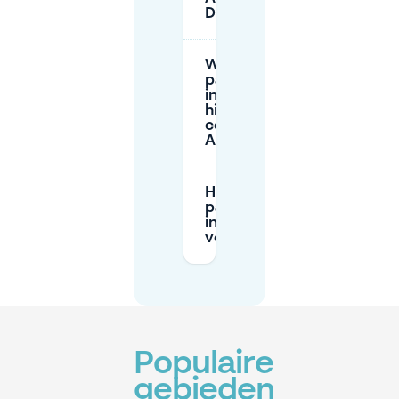
Dome?
Wat zijn de
parkeerregels
in het
historische
centrum van
Antwerpen?
Hoe kan ik
parkeerboetes
in Antwerpen
vermijden?
Populaire
gebieden