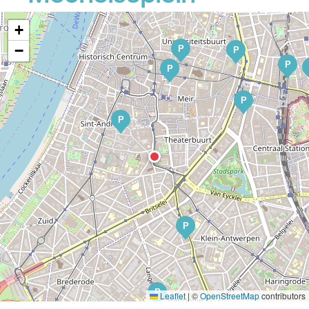
+
−
P
P
P
P
P
P
P
P
Leaflet
|
©
OpenStreetMap
contributors