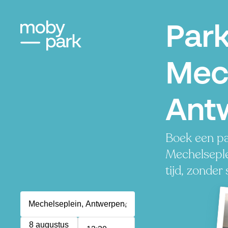
Par
Mech
Ant
Boek een pa
Mechelseple
tijd, zonder 
8 augustus