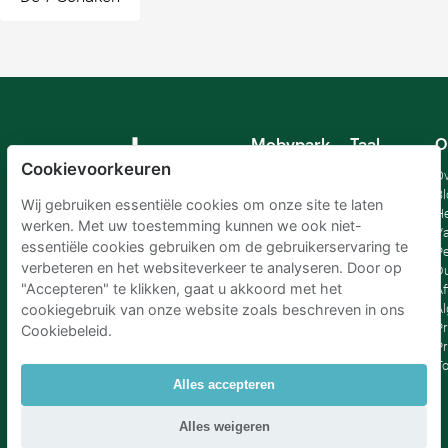
Mobypark
Taal
O
B.V.
Cookievoorkeuren
Duits
Ov
Engels
Bl
Wij gebruiken essentiële cookies om onze site te laten
Spaans
H
werken. Met uw toestemming kunnen we ook niet-
Frankrijk
Va
essentiële cookies gebruiken om de gebruikerservaring te
Italiaans
Pe
verbeteren en het websiteverkeer te analyseren. Door op
Nederlands
D
"Accepteren" te klikken, gaat u akkoord met het
Af
A
cookiegebruik van onze website zoals beschreven in ons
Pr
Cookiebeleid.
Pr
T
Alles accepteren
Parkeren Schiphol
|
Parkeren Amsterdam
|
Alles weigeren
Parkeren RAI Amsterdam P+R
|
Parkeren Brussel
|