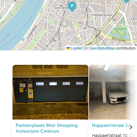
P
Leaflet
|
©
OpenStreetMap
contributors
P
P
Parkeerplaats Meir Shopping
Happaertstraat 10, 
Antwerpen Centrum
Happaertstraat 10, 20