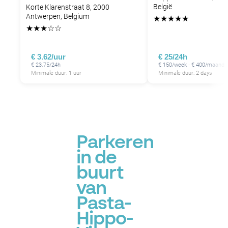
België
Korte Klarenstraat 8, 2000
Antwerpen, Belgium
★
★
★
★
★
★
★
★
☆
☆
€ 3.62/uur
€ 25/24h
€ 23.75/24h
€ 150/week · € 400/maand
Minimale duur: 1 uur
Minimale duur: 2 days
Parkeren
in de
buurt
van
Pasta-
Hippo-