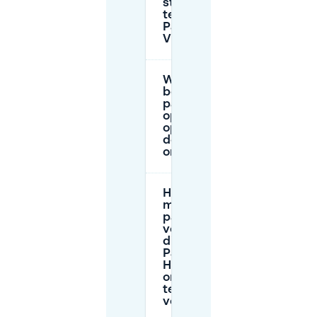
straatparkeren
te vinden bij
Pasta-Hippo-
Vino?
Wat zijn de
belangrijkste
parkeerregels
op straat om
op te letten in
deze
omgeving?
Hoe laat
moet ik
parkeren
voor het
diner bij
Pasta-
Hippo-Vino
om stress
te
voorkomen?