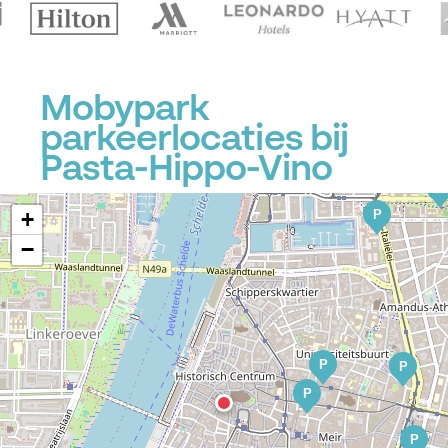
Mobypark
parkeerlocaties bij
Pasta-Hippo-Vino
P
P
+
−
P
P
P
P