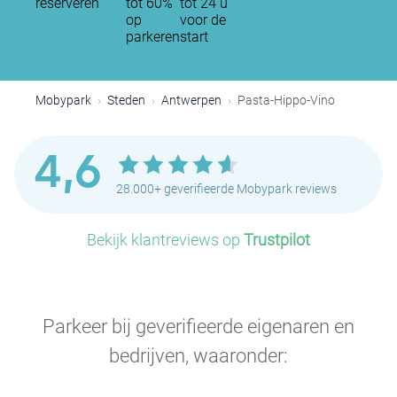
reserveren
tot 60%
tot 24 u
op
voor de
parkeren
start
Mobypark
Steden
Antwerpen
Pasta-Hippo-Vino
4,6
28.000+ geverifieerde Mobypark reviews
Bekijk klantreviews op
Trustpilot
Parkeer bij geverifieerde eigenaren en
bedrijven, waaronder: