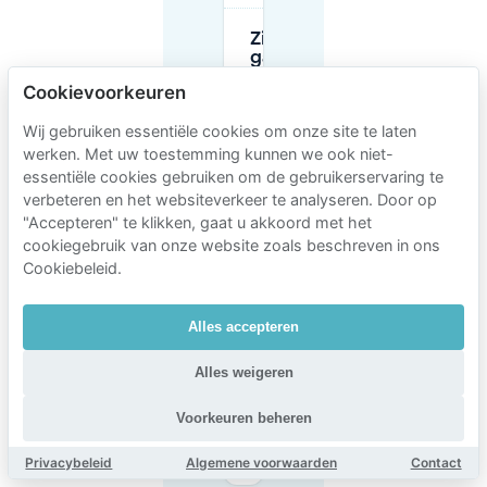
Zijn er
garages
in de
Cookievoorkeuren
buurt van
Pasta-
Wij gebruiken essentiële cookies om onze site te laten
Hippo-
Vino die
werken. Met uw toestemming kunnen we ook niet-
ik kan
essentiële cookies gebruiken om de gebruikerservaring te
gebruiken
verbeteren en het websiteverkeer te analyseren. Door op
als ik niet
"Accepteren" te klikken, gaat u akkoord met het
op straat
wil
cookiegebruik van onze website zoals beschreven in ons
parkeren?
Cookiebeleid.
Hoeveel
Alles accepteren
kost
parkeren
Alles weigeren
in de buurt
van Pasta-
Hippo-Vino
Voorkeuren beheren
(uurlijk vs
dagtarief)?
Privacybeleid
Algemene voorwaarden
Contact