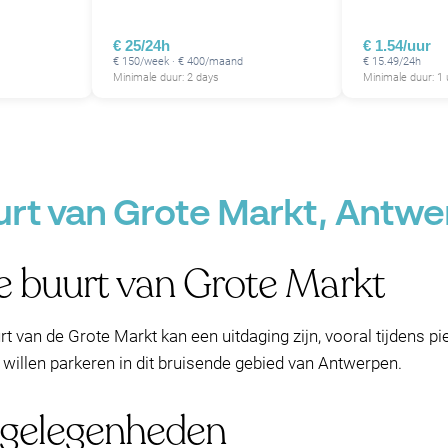
€ 25/24h
€ 1.54/uur
€ 150/week · € 400/maand
€ 15.49/24h
Minimale duur: 2 days
Minimale duur: 1 
urt van Grote Markt, Antw
de buurt van Grote Markt
rt van de Grote Markt kan een uitdaging zijn, vooral tijdens p
 willen parkeren in dit bruisende gebied van Antwerpen.
rgelegenheden