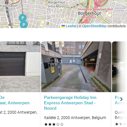
P
P
Leaflet
|
©
OpenStreetMap
contributors
 De
Parkeergarage Holiday Inn
Parke
aat, Antwerpen
Express Antwerpen Stad -
Antwe
Noord
t 2, 2000 Antwerpen,
Quelli
P
Belgiu
Italiëlei 2, 2000 Antwerpen, Belgium
★
★
★
★
★
★
☆
☆