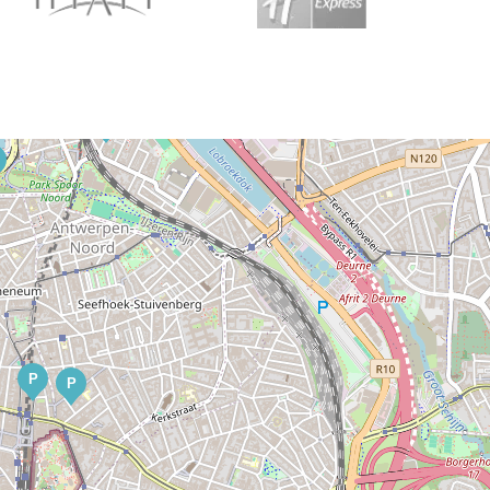
P
P
P