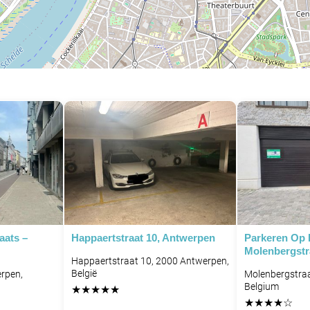
P
P
aats –
Happaertstraat 10, Antwerpen
Parkeren Op
Molenbergstr
Happaertstraat 10, 2000 Antwerpen,
België
rpen,
Molenbergstraa
Belgium
★
★
★
★
★
★
★
★
★
☆