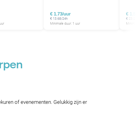
€ 1.73/uur
€ 1.
€ 13.68/24h
€ 23.2
uur
Minimale duur: 1 uur
Minima
erpen
iekuren of evenementen. Gelukkig zijn er