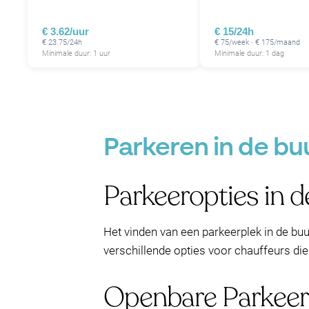
€ 3.62/uur
€ 15/24h
€ 23.75/24h
€ 75/week · € 175/maand
Minimale duur: 1 uur
Minimale duur: 1 dag
Parkeren in de bu
Parkeeropties in 
Het vinden van een parkeerplek in de buu
verschillende opties voor chauffeurs die
Openbare Parkee