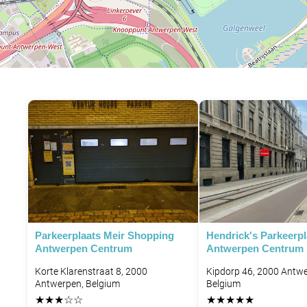
Parkeerplaats Meir Shopping
Hendrick's Parkeerpl
Antwerpen Centrum
Antwerpen Centrum
Korte Klarenstraat 8, 2000
Kipdorp 46, 2000 Antwe
Antwerpen, Belgium
Belgium
★
★
★
☆
☆
★
★
★
★
★