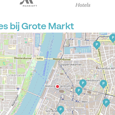
s bij Grote Markt
P
P
P
P
P
P
P