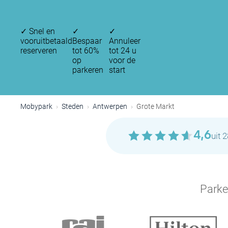
✓
Snel en
✓
✓
vooruitbetaald
Bespaar
Annuleer
reserveren
tot 60%
tot 24 u
op
voor de
parkeren
start
Mobypark
Steden
Antwerpen
Grote Markt
4,6
uit 
Parke