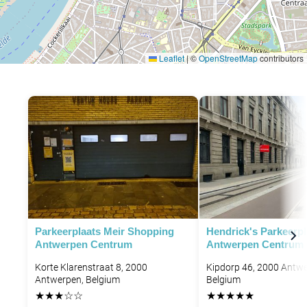
Leaflet
|
©
OpenStreetMap
contributors
P
P
Parkeerplaats Meir Shopping
Hendrick's Parkeerpl
Antwerpen Centrum
Antwerpen Centrum
P
Korte Klarenstraat 8, 2000
Kipdorp 46, 2000 Antwe
Antwerpen, Belgium
Belgium
★
★
★
☆
☆
★
★
★
★
★