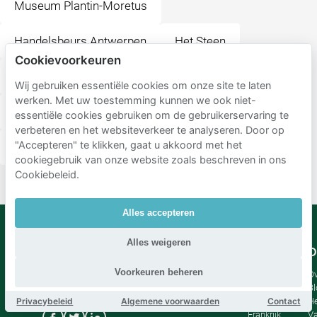
Museum Plantin-Moretus
Handelsbeurs Antwerpen
Het Steen
Cookievoorkeuren
Falconplein
Mechelseplein
Wij gebruiken essentiële cookies om onze site te laten
werken. Met uw toestemming kunnen we ook niet-
Stadsschouwburg Antwerpen
Theaterplein
essentiële cookies gebruiken om de gebruikerservaring te
verbeteren en het websiteverkeer te analyseren. Door op
"Accepteren" te klikken, gaat u akkoord met het
Sint-Annatunnel
Felix Food Klub | Felix Pakhuis
cookiegebruik van onze website zoals beschreven in ons
Cookiebeleid.
Alles accepteren
Alles weigeren
Mobypark
Taal
O
B.V.
Voorkeuren beheren
Duits
Ov
Engels
Bl
Privacybeleid
Algemene voorwaarden
Contact
Spaans
H
Frankrijk
Va