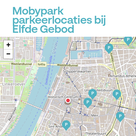
Mobypark
parkeerlocaties bij
Elfde Gebod
P
+
P
−
P
P
P
P
P