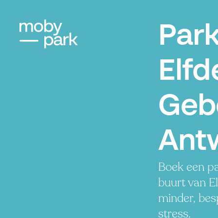
Par
Elfd
Geb
Ant
Boek een pa
buurt van E
minder, besp
stress.