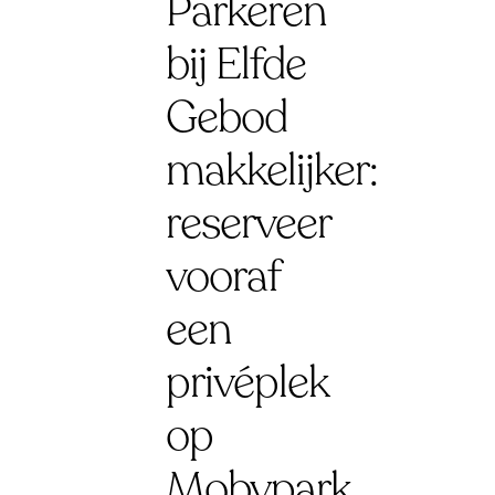
Parkeren
bij Elfde
Gebod
makkelijker:
reserveer
vooraf
een
privéplek
op
Mobypark