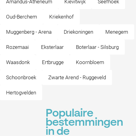
Amandus-Atheneum
Kievitwijk
Seefhoek
Oud-Berchem
Kriekenhof
Muggenberg - Arena
Driekoningen
Menegem
Rozemaai
Eksterlaar
Boterlaar - Silsburg
Waasdonk
Ertbrugge
Koornbloem
Schoonbroek
Zwarte Arend - Ruggeveld
Hertogvelden
Populaire
bestemmingen
in de