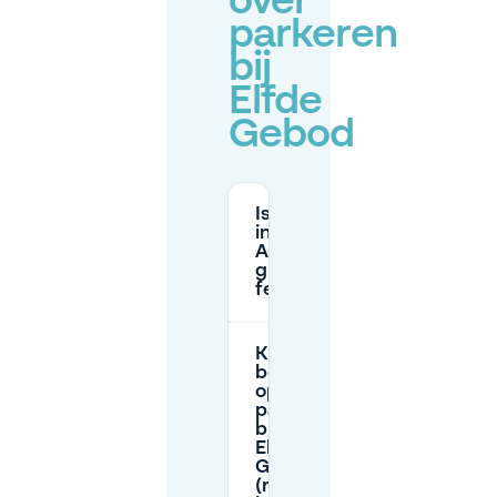
over
parkeren
bij
Elfde
Gebod
Is parkeren
in
Antwerpen
gratis op
feestdagen?
Kunnen
bezoekers
op straat
parkeren
bij het
Elfde
Gebod
(regels in