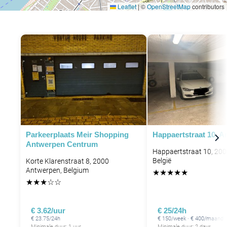
Leaflet
|
©
OpenStreetMap
contributors
P
P
Parkeerplaats Meir Shopping
Happaertstraat 10, 
Antwerpen Centrum
Happaertstraat 10, 20
België
Korte Klarenstraat 8, 2000
Antwerpen, Belgium
★
★
★
★
★
★
★
★
☆
☆
€ 3.62/uur
€ 25/24h
€ 23.75/24h
€ 150/week · € 400/maand
Minimale duur: 1 uur
Minimale duur: 2 days