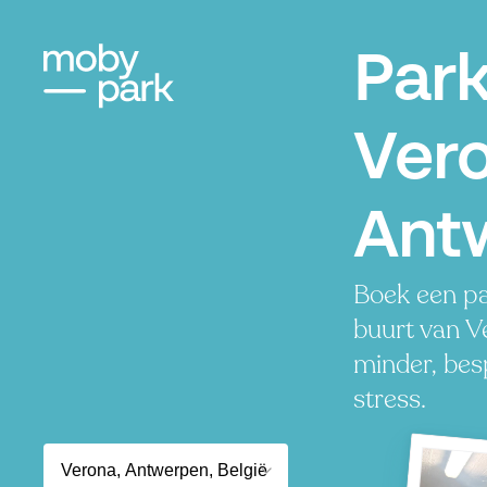
Par
Ver
Ant
Boek een pa
buurt van V
minder, besp
stress.