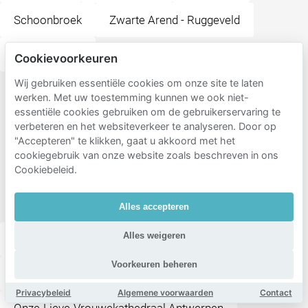
Schoonbroek
Zwarte Arend - Ruggeveld
Hertogvelden
Cookievoorkeuren
Wij gebruiken essentiële cookies om onze site te laten
Populaire
werken. Met uw toestemming kunnen we ook niet-
essentiële cookies gebruiken om de gebruikerservaring te
bestemmingen
verbeteren en het websiteverkeer te analyseren. Door op
in de
"Accepteren" te klikken, gaat u akkoord met het
cookiegebruik van onze website zoals beschreven in ons
buurt
Cookiebeleid.
van
Verona
Alles accepteren
Alles weigeren
Pasta-Hippo-Vino
Zaowang
Voorkeuren beheren
Handschoenmarkt
DEL SUD CLASSICO
Privacybeleid
Algemene voorwaarden
Contact