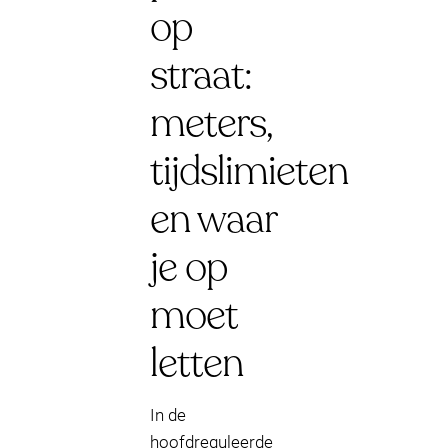
op
straat:
meters,
tijdslimieten
en waar
je op
moet
letten
In de
hoofdreguleerde