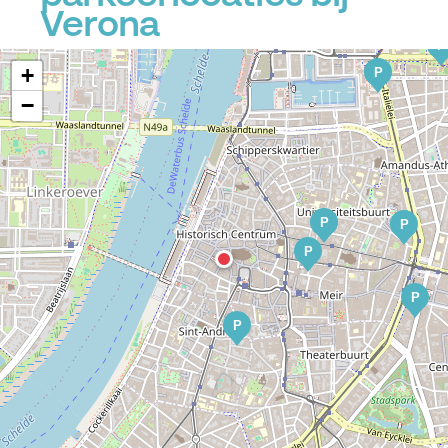
Verona
P
+
P
−
P
P
P
P
P