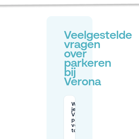
Veelgestelde
vragen
over
parkeren
bij
Verona
Waar kun
je in
Verona
parkeren
voor
toeristen?