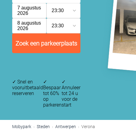
7 augustus
23:30
2026
8 augustus
23:30
2026
Zoek een parkeerplaats
✓
Snel en
✓
✓
vooruitbetaald
Bespaar
Annuleer
reserveren
tot 60%
tot 24 u
op
voor de
parkeren
start
Mobypark
Steden
Antwerpen
Verona