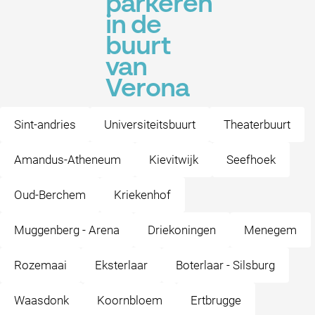
parkeren
in de
buurt
van
Verona
Sint-andries
Universiteitsbuurt
Theaterbuurt
Amandus-Atheneum
Kievitwijk
Seefhoek
Oud-Berchem
Kriekenhof
Muggenberg - Arena
Driekoningen
Menegem
Rozemaai
Eksterlaar
Boterlaar - Silsburg
Waasdonk
Koornbloem
Ertbrugge