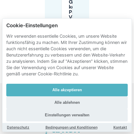
Gibt es
kostenloses
Parken in
Verona?
Cookie-Einstellungen
Sollte ich
Wir verwenden essentielle Cookies, um unsere Website
einen
funktionsfähig zu machen. Mit Ihrer Zustimmung können wir
Parkplatz in
auch nicht essentielle Cookies verwenden, um die
Verona
Benutzererfahrung zu verbessern und den Website-Verkehr
vorab
reservieren?
zu analysieren. Indem Sie auf "Akzeptieren" klicken, stimmen
Sie der Verwendung von Cookies auf unserer Website
gemäß unserer Cookie-Richtlinie zu.
Alle akzeptieren
Beliebte
Alle ablehnen
Gebiete
Einstellungen verwalten
zum
Parken
Datenschutz
Bedingungen und Konditionen
Kontakt