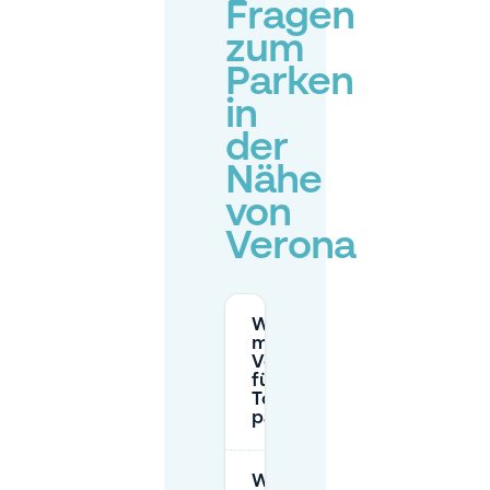
Fragen
zum
Parken
in
der
Nähe
von
Verona
Wo kann
man in
Verona
für
Touristen
parken?
Wie viel