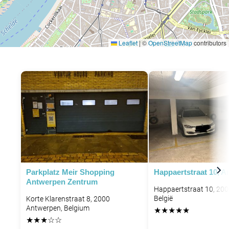
Leaflet
|
©
OpenStreetMap
contributors
P
P
Parkplatz Meir Shopping
Happaertstraat 10, 
Antwerpen Zentrum
Happaertstraat 10, 20
België
Korte Klarenstraat 8, 2000
Antwerpen, Belgium
★
★
★
★
★
★
★
★
☆
☆