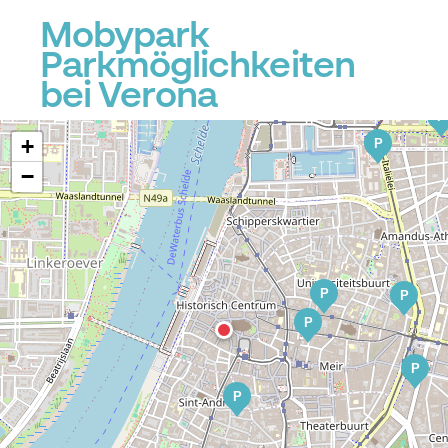
Mobypark
Parkmöglichkeiten
bei Verona
P
+
P
−
P
P
P
P
P