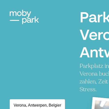
Par
Ver
Ant
Parkplatz i
Verona buc
zahlen, Zei
Stress.