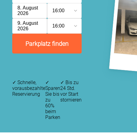
8. August
16:00
2026
9. August
16:00
2026
Parkplatz finden
✓
Schnelle,
✓
✓
Bis zu
vorausbezahlte
Sparen
24 Std.
Reservierung
Sie bis
vor Start
zu
stornieren
60%
beim
Parken