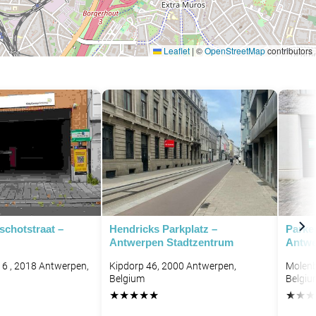
Leaflet
|
©
OpenStreetMap
contributors
schotstraat –
Hendricks Parkplatz –
Parke
Antwerpen Stadtzentrum
Antwe
 6 , 2018 Antwerpen,
Kipdorp 46, 2000 Antwerpen,
Molenb
Belgium
Belgiu
★
★
★
★
★
★
★
★