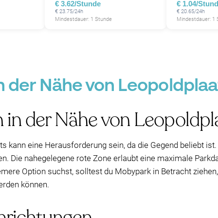
€ 3.62/Stunde
€ 1.04/Stun
€ 23.75/24h
€ 20.65/24h
Mindestdauer: 1 Stunde
Mindestdauer: 1
in der Nähe von Leopoldpla
 in der Nähe von Leopoldpl
 kann eine Herausforderung sein, da die Gegend beliebt ist. 
n. Die nahegelegene rote Zone erlaubt eine maximale Parkdau
mere Option suchst, solltest du Mobypark in Betracht ziehen, d
erden können.
inrichtungen