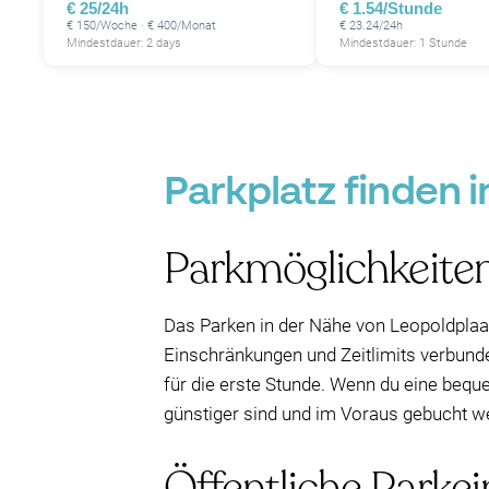
€ 25/24h
€ 1.54/Stunde
€ 150/Woche · € 400/Monat
€ 23.24/24h
Mindestdauer: 2 days
Mindestdauer: 1 Stunde
Parkplatz finden 
Parkmöglichkeiten
Das Parken in der Nähe von Leopoldplaats
Einschränkungen und Zeitlimits verbunde
für die erste Stunde. Wenn du eine beque
günstiger sind und im Voraus gebucht w
Öffentliche Parke