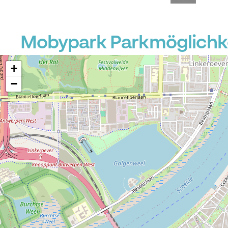
Mobypark Parkmöglichke
+
−