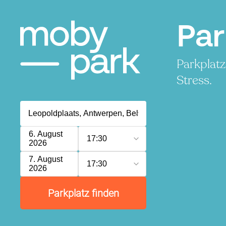
Par
Parkplatz
Stress.
6. August
17:30
2026
7. August
17:30
2026
Parkplatz finden