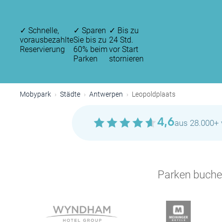
✓
Schnelle,
✓
Sparen
✓
Bis zu
vorausbezahlte
Sie bis zu
24 Std.
Reservierung
60% beim
vor Start
Parken
stornieren
Mobypark
Städte
Antwerpen
Leopoldplaats
4,6
aus 28.000+ 
Parken buchen