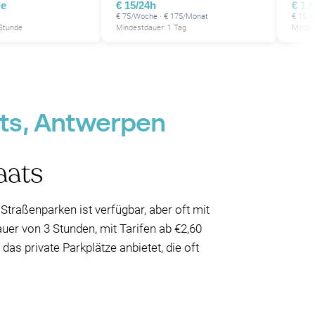
de
€ 15/24h
€ 1.
€ 75/Woche · € 175/Monat
€ 15.4
 Stunde
Mindestdauer: 1 Tag
Mindes
ats, Antwerpen
aats
Straßenparken ist verfügbar, aber oft mit
er von 3 Stunden, mit Tarifen ab €2,60
as private Parkplätze anbietet, die oft