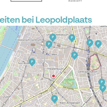
P
iten bei Leopoldplaats
P
P
P
P
P
P
P
P
P
P