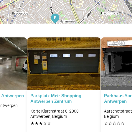
P
P
 Antwerpen
Parkplatz Meir Shopping
Parkhaus Aar
Antwerpen Zentrum
Antwerpen
Antwerpen,
Korte Klarenstraat 8, 2000
Aarschotstraat
Antwerpen, Belgium
Belgium
★
★
★
☆
☆
☆
☆
☆
☆
☆