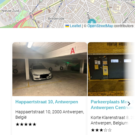
P
Leaflet
|
©
OpenStreetMap
contributors
Happaertstraat 10, Antwerpen
Parkeerplaats Meir 
Antwerpen Centrum
Happaertstraat 10, 2000 Antwerpen,
België
Korte Klarenstraat 8, 2
Antwerpen, Belgium
★
★
★
★
★
★
★
★
☆
☆