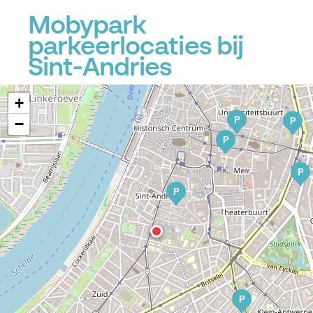
P
Mobypark
parkeerlocaties bij
Sint-Andries
+
P
−
P
P
P
P
P