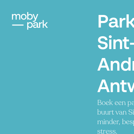
Par
Sint
Andr
Ant
Boek een pa
buurt van S
minder, besp
stress.