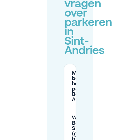
vragen
over
parkeren
in
Sint-
Andries
Moet ik een
bewonersvergunning
hebben om te
parkeren in de
Bewonerszone Sint-
Andries?
Waar geldt de
Bewonerszone
Sint-Andries
(grenzen en
bufferstraten)?