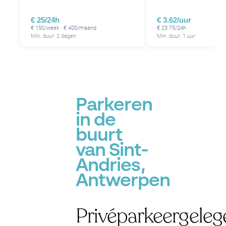
€ 25/24h
€ 3.62/uur
€ 150/week · € 400/maand
€ 23.75/24h
Min. duur: 2 dagen
Min. duur: 1 uur
Parkeren
in de
buurt
van Sint-
Andries,
Antwerpen
Privéparkeergeleg