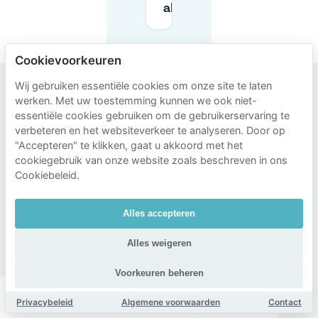
als bezoeker?
Cookievoorkeuren
Wij gebruiken essentiële cookies om onze site te laten
werken. Met uw toestemming kunnen we ook niet-
Populaire
essentiële cookies gebruiken om de gebruikerservaring te
gebieden
verbeteren en het websiteverkeer te analyseren. Door op
om te
"Accepteren" te klikken, gaat u akkoord met het
cookiegebruik van onze website zoals beschreven in ons
parkeren
Cookiebeleid.
in de
buurt
Alles accepteren
van Sint-
Alles weigeren
Andries
Voorkeuren beheren
Theaterbuurt
Zuid
Harmonie
Brederode
Privacybeleid
Algemene voorwaarden
Contact