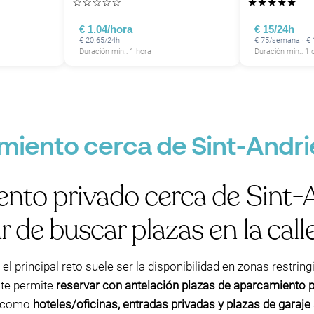
☆
☆
☆
☆
☆
★
★
★
★
★
€ 1.04/hora
€ 15/24h
€ 20.65/24h
€ 75/semana · €
Duración mín.: 1 hora
Duración mín.: 1 
miento cerca de Sint-Andr
nto privado cerca de Sint-
 de buscar plazas en la calle
, el principal reto suele ser la disponibilidad en zonas restrin
 te permite
reservar con antelación plazas de aparcamiento 
e—como
hoteles/oficinas, entradas privadas y plazas de garaje 