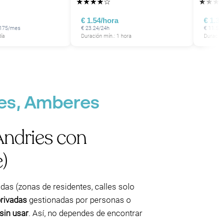
★
★
★
★
☆
★
★
★
€ 1.54/hora
€ 1.
 175/mes
€ 23.24/24h
€ 11.5
día
Duración mín.: 1 hora
Duraci
ies, Amberes
Andries con
)
gidas (zonas de residentes, calles solo
privadas
gestionadas por personas o
sin usar
. Así, no dependes de encontrar