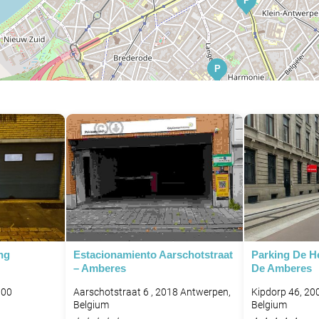
P
P
ng
Estacionamiento Aarschotstraat
Parking De H
– Amberes
De Amberes
000
Aarschotstraat 6 , 2018 Antwerpen,
Kipdorp 46, 20
Belgium
Belgium