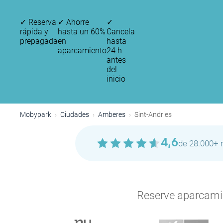
✓
Reserva
✓
Ahorre
✓
rápida y
hasta un 60%
Cancela
prepagada
en
hasta
aparcamiento
24 h
antes
del
inicio
Mobypark
Ciudades
Amberes
Sint-Andries
4,6
de 28.000+ 
Reserve aparcamien