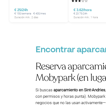
★
★
★
☆
☆
€ 25/24h
€ 3.62/hora
€ 150/semana · € 400/mes
€ 23.75/24h
Duración mín.: 2 días
Duración mín.: 1 hora
Encontrar aparca
Reserva aparcamie
Mobypark (en lugar
Si buscas
aparcamiento en Sint-Andries
con permisos y horas punta). Mobypark
negocios que no las usan activament