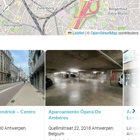
Leaflet
|
©
OpenStreetMap
contributors
P
endrick – Centro
Aparcamiento Ópera De
Aparc
Amberes
Lozan
00 Antwerpen,
Quellinstraat 22, 2018 Antwerpen,
Lange 
Belgium
Antwer