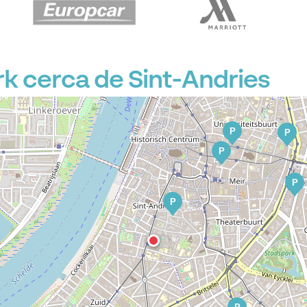
P
 cerca de Sint-Andries
P
P
P
P
P