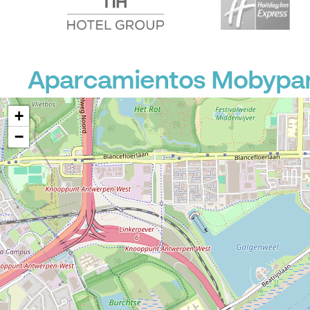
Aparcamientos Mobypark
+
−