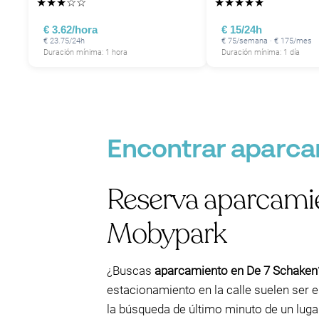
★
★
★
☆
☆
★
★
★
★
★
€ 3.62/hora
€ 15/24h
€ 23.75/24h
€ 75/semana · € 175/mes
Duración mínima: 1 hora
Duración mínima: 1 día
Encontrar aparca
Reserva aparcamie
Mobypark
¿Buscas
aparcamiento en De 7 Schaken
estacionamiento en la calle suelen ser 
la búsqueda de último minuto de un lugar