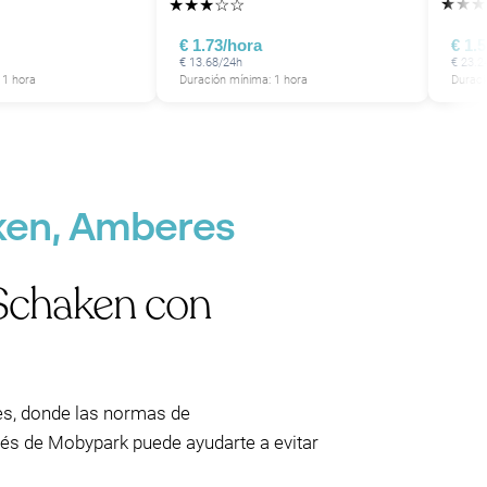
★
★
★
★
★
★
☆
☆
€ 1.73/hora
€ 1.
€ 13.68/24h
€ 23.2
 1 hora
Duración mínima: 1 hora
Duraci
ken, Amberes
 Schaken con
es, donde las normas de
vés de Mobypark puede ayudarte a evitar