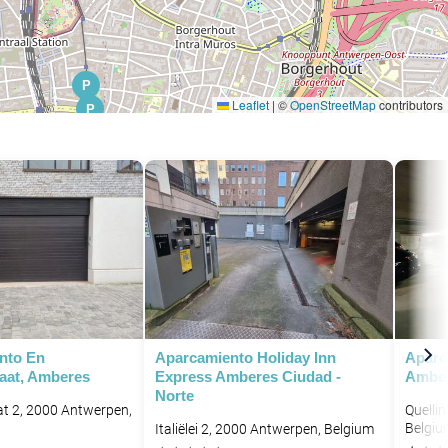
P
Leaflet
|
©
OpenStreetMap
contributors
P
nto En
Aparcamiento Holiday Inn
Aparc
aat, Amberes
Express Amberes Ciudad -
Ambe
Norte
t 2, 2000 Antwerpen,
Quelli
P
Belgiu
Italiëlei 2, 2000 Antwerpen, Belgium