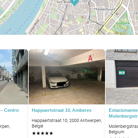
P
P
P
 – Centro
Happaertstraat 10, Amberes
Estacionamie
Molenbergstr
Happaertstraat 10, 2000 Antwerpen,
België
rpen,
Molenbergstraa
Belgium
★
★
★
★
★