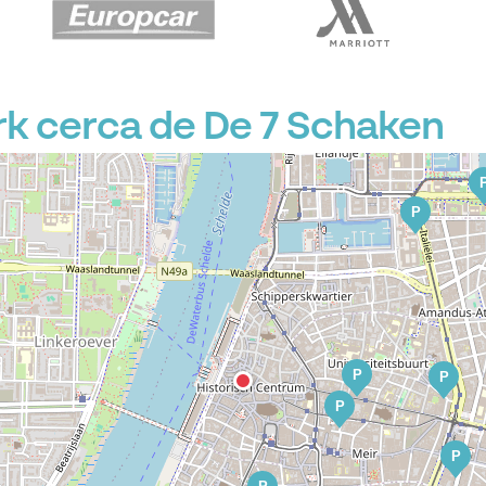
k cerca de De 7 Schaken
P
P
P
P
P