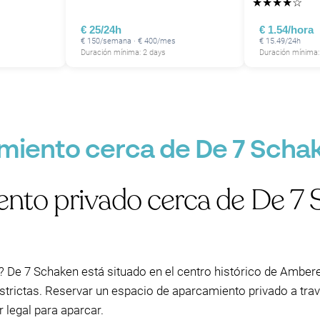
★
★
★
★
☆
€ 25/24h
€ 1.54/hora
€ 150/semana · € 400/mes
€ 15.49/24h
Duración mínima: 2 days
Duración mínima:
miento cerca de De 7 Scha
nto privado cerca de De 7
? De 7 Schaken está situado en el centro histórico de Amber
estrictas. Reservar un espacio de aparcamiento privado a tra
 legal para aparcar.