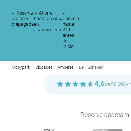
✓
Reserva
✓
Ahorre
✓
rápida y
hasta un 60%
Cancela
prepagada
en
hasta
aparcamiento
24 h
antes
del
inicio
Mobypark
Ciudades
Amberes
De 7 Schaken
4,6
de 28.000+ 
Reserve aparcamien