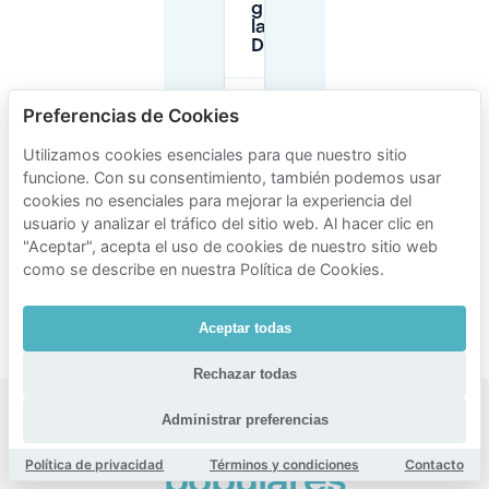
gratuitas en
la zona de
Driekoningen?
¿Cuáles son
Preferencias de Cookies
las
principales
Utilizamos cookies esenciales para que nuestro sitio
opciones de
funcione. Con su consentimiento, también podemos usar
aparcamiento
cookies no esenciales para mejorar la experiencia del
en la calle
cerca de
usuario y analizar el tráfico del sitio web. Al hacer clic en
Driekoningen
"Aceptar", acepta el uso de cookies de nuestro sitio web
y sus límites
como se describe en nuestra Política de Cookies.
de tiempo
típicos?
Aceptar todas
Rechazar todas
Administrar preferencias
Zonas
Política de privacidad
Términos y condiciones
Contacto
populares