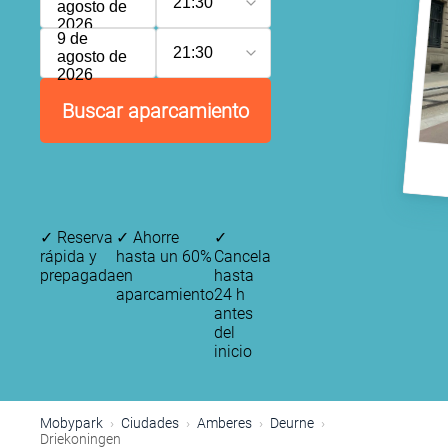
21:30
agosto de
2026
9 de
21:30
agosto de
2026
Buscar aparcamiento
✓
Reserva
✓
Ahorre
✓
rápida y
hasta un 60%
Cancela
prepagada
en
hasta
aparcamiento
24 h
antes
del
inicio
Mobypark
Ciudades
Amberes
Deurne
Driekoningen