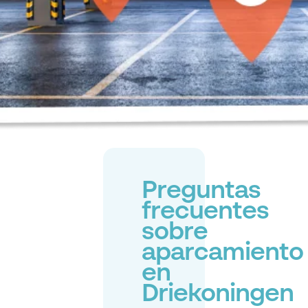
Preguntas
frecuentes
sobre
aparcamiento
en
Driekoningen