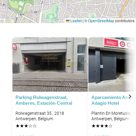
Leaflet
|
©
OpenStreetMap
contributors
Parking Rolwagenstraat,
Aparcamiento Amber
Amberes, Estación Central
Adagio Hotel
Rolwagenstraat 35 , 2018
Plantin En Moretuslei 1
Antwerpen, Belgium
Antwerpen, Belgium
★
★
★
☆
☆
★
★
★
★
☆