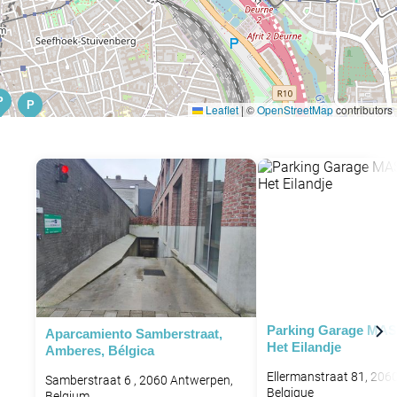
P
P
Leaflet
|
©
OpenStreetMap
contributors
P
P
Parking Garage MAS
Aparcamiento Samberstraat,
Het Eilandje
Amberes, Bélgica
Ellermanstraat 81, 206
Samberstraat 6 , 2060 Antwerpen,
Belgique
Belgium