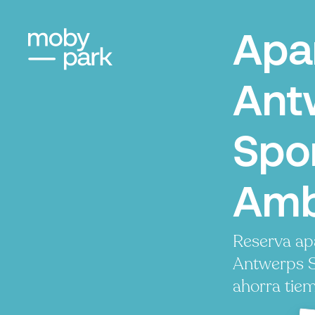
Apa
Ant
Spor
Amb
Reserva ap
Antwerps S
ahorra tiem