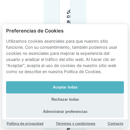
¿Cuánto
cuesta
aparcar
cerca del
Preferencias de Cookies
Sportpaleis
de
Utilizamos cookies esenciales para que nuestro sitio
Amberes?
funcione. Con su consentimiento, también podemos usar
cookies no esenciales para mejorar la experiencia del
¿Hay
usuario y analizar el tráfico del sitio web. Al hacer clic en
aparcamiento
"Aceptar", acepta el uso de cookies de nuestro sitio web
gratuito
como se describe en nuestra Política de Cookies.
cerca del
Sportpaleis
de Amberes?
Aceptar todas
¿Cuándo
Rechazar todas
está
abierto
Administrar preferencias
Parking
Spoor Oost
Política de privacidad
Términos y condiciones
Contacto
para
eventos en