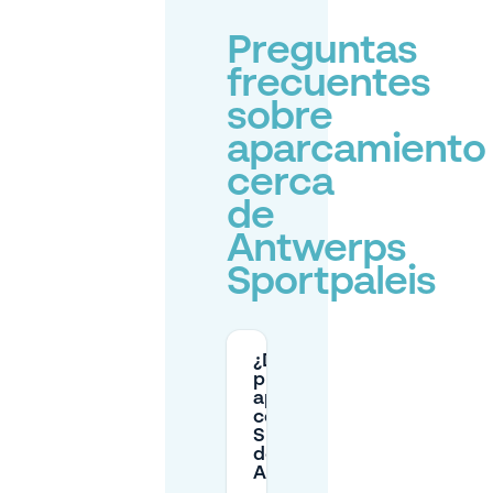
Preguntas
frecuentes
sobre
aparcamiento
cerca
de
Antwerps
Sportpaleis
¿Dónde
puedo
aparcar
cerca del
Sportpaleis
de
Amberes?