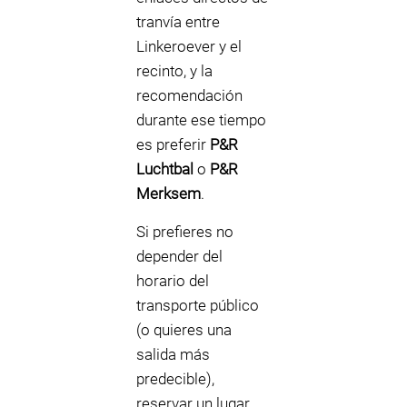
tranvía entre
Linkeroever y el
recinto, y la
recomendación
durante ese tiempo
es preferir
P&R
Luchtbal
o
P&R
Merksem
.
Si prefieres no
depender del
horario del
transporte público
(o quieres una
salida más
predecible),
reservar un lugar