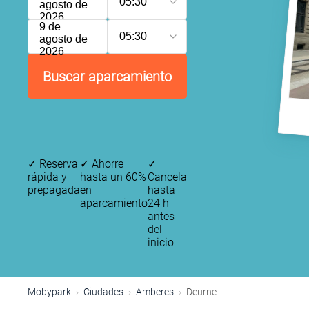
05:30
agosto de
2026
9 de
05:30
agosto de
2026
Buscar aparcamiento
✓
Reserva
✓
Ahorre
✓
rápida y
hasta un 60%
Cancela
prepagada
en
hasta
aparcamiento
24 h
antes
del
inicio
Mobypark
Ciudades
Amberes
Deurne