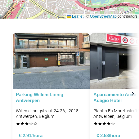
Leaflet
|
©
OpenStreetMap
contributors
Parking Willem Linnig
Aparcamiento Amber
Antwerpen
Adagio Hotel
Willem Linnigstraat 24-26, , 2018
Plantin En Moretuslei 1
Antwerpen, Belgium
Antwerpen, Belgium
★
★
★
☆
☆
★
★
★
★
☆
€ 2.91/hora
€ 2.53/hora