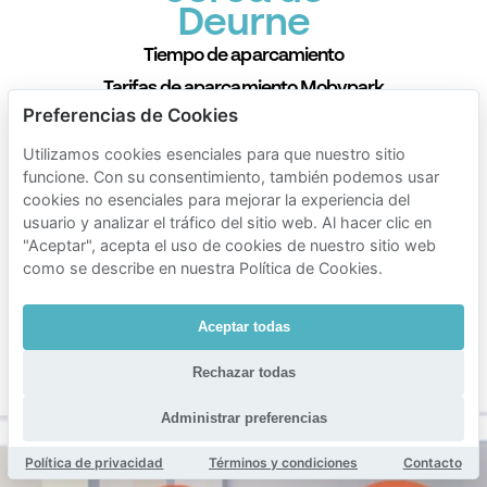
Deurne
Tiempo de aparcamiento
Tarifas de aparcamiento Mobypark
Preferencias de Cookies
1 hora de aparcamiento
€ 1.04
Utilizamos cookies esenciales para que nuestro sitio
desde
funcione. Con su consentimiento, también podemos usar
24 horas de aparcamiento
cookies no esenciales para mejorar la experiencia del
€ 10.76
desde
usuario y analizar el tráfico del sitio web. Al hacer clic en
"Aceptar", acepta el uso de cookies de nuestro sitio web
1 semana de aparcamiento
como se describe en nuestra Política de Cookies.
€ 75.00
desde
1 mes de aparcamiento
Aceptar todas
€ 150.00
desde
Rechazar todas
Duración mín. 1 hora
Administrar preferencias
Política de privacidad
Términos y condiciones
Contacto