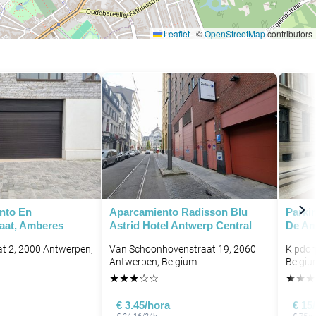
Leaflet
|
©
OpenStreetMap
contributors
nto En
Aparcamiento Radisson Blu
Parki
aat, Amberes
Astrid Hotel Antwerp Central
De Am
t 2, 2000 Antwerpen,
Van Schoonhovenstraat 19, 2060
Kipdor
Antwerpen, Belgium
Belgiu
★
★
★
☆
☆
★
★
★
€ 3.45/hora
€ 15