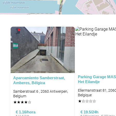
Parking Garage MAS
Aparcamiento Samberstraat,
Het Eilandje
Amberes, Bélgica
Ellermanstraat 81, 206
Samberstraat 6 , 2060 Antwerpen,
Belgique
Belgium
★
☆
☆
☆
☆
★
★
★
★
☆
€ 1.16/hora
€ 19.5/24h