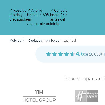
✓
Reserva
✓
Ahorre
✓
Cancela
rápida y
hasta un 60%
hasta 24 h
prepagada
en
antes del
aparcamiento
inicio
Mobypark
Ciudades
Amberes
Luchtbal
4,6
de 28.000+ 
Reserve aparcamien