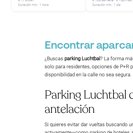
€ 11.6/24h
€ 133/semana · € 150/mes
Duración mín.: 1 hora
Duración mín.: 1 día
Encontrar aparca
P
¿Buscas
parking Luchtbal
? La forma más 
solo para residentes, opciones de P+R pa
disponibilidad en la calle no sea segura.
Parking Luchtbal 
antelación
Si quieres evitar dar vueltas buscando u
activamente—como parking de hoteles, pl