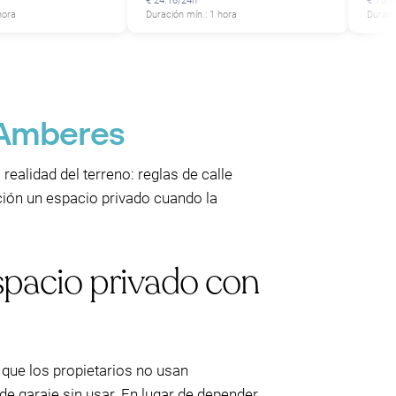
€ 24.16/24h
€ 75/
hora
Duración mín.: 1 hora
Duraci
 Amberes
realidad del terreno: reglas de calle
ación un espacio privado cuando la
spacio privado con
que los propietarios no usan
de garaje sin usar. En lugar de depender