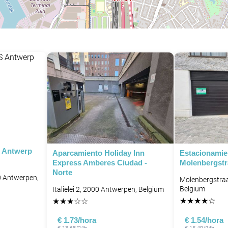
P
 Antwerp
Aparcamiento Holiday Inn
Estacionamie
Express Amberes Ciudad -
Molenbergstr
P
Norte
P
0 Antwerpen,
Molenbergstraa
Belgium
Italiëlei 2, 2000 Antwerpen, Belgium
★
★
★
★
☆
★
★
★
☆
☆
€ 1.73/hora
€ 1.54/hora