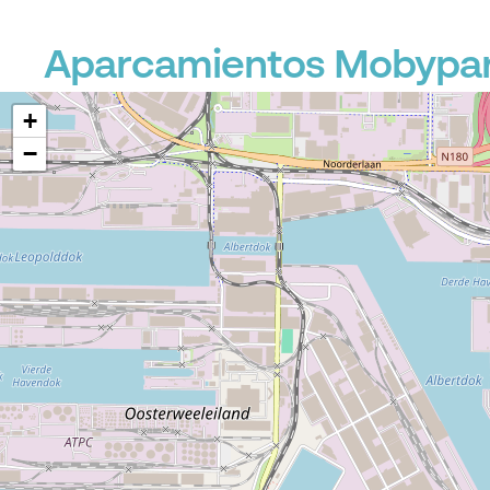
Aparcamientos Mobypark
+
−