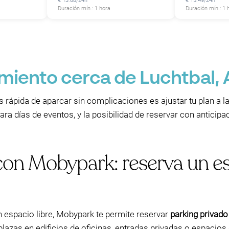
€ 13.68/24h
€ 15.49/24h
Duración mín.: 1 hora
Duración mín.: 1 
P
P
P
P
P
P
miento cerca de Luchtbal,
rápida de aparcar sin complicaciones es ajustar tu plan a la 
ra días de eventos, y la posibilidad de reservar con anticip
P
P
con Mobypark: reserva un e
P
P
n espacio libre, Mobypark te permite reservar
parking privado
azas en edificios de oficinas, entradas privadas o espacios 