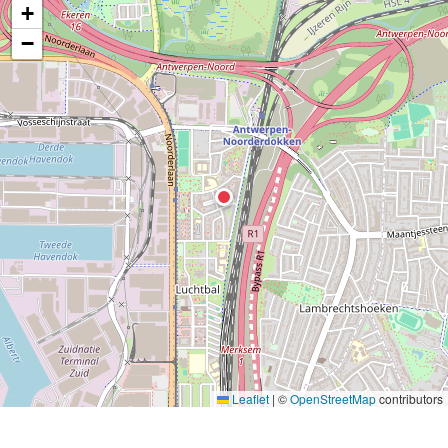
+
−
Leaflet
|
©
OpenStreetMap
contributors