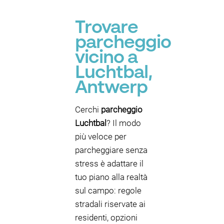
P
Trovare
parcheggio
vicino a
Luchtbal,
P
P
Antwerp
P
Cerchi
parcheggio
Luchtbal
? Il modo
più veloce per
parcheggiare senza
P
stress è adattare il
tuo piano alla realtà
sul campo: regole
stradali riservate ai
residenti, opzioni