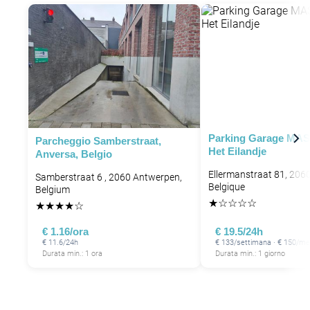
P
Parking Garage MAS
Parcheggio Samberstraat,
Het Eilandje
Anversa, Belgio
P
P
Ellermanstraat 81, 206
Samberstraat 6 , 2060 Antwerpen,
Belgique
Belgium
★
☆
☆
☆
☆
★
★
★
★
☆
€ 1.16/ora
€ 19.5/24h
€ 11.6/24h
€ 133/settimana · € 150/m
Durata min.: 1 ora
Durata min.: 1 giorno
P
P
P
P
P