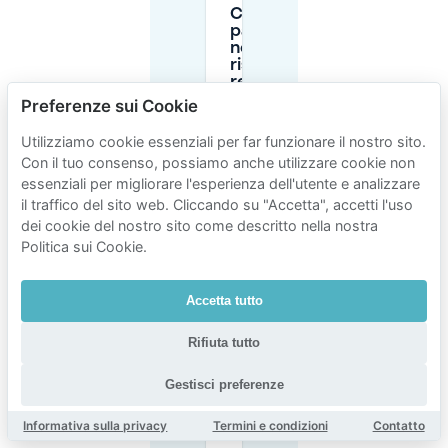
Chi può
parcheggiare
nella zona
riservata ai
residenti a
Luchtbal?
Preferenze sui Cookie
Utilizziamo cookie essenziali per far funzionare il nostro sito.
Il P+R
Con il tuo consenso, possiamo anche utilizzare cookie non
Luchtbal
essenziali per migliorare l'esperienza dell'utente e analizzare
è aperto
il traffico del sito web. Cliccando su "Accetta", accetti l'uso
24/7 e
qual è il
dei cookie del nostro sito come descritto nella nostra
limite di
Politica sui Cookie.
altezza
dei
veicoli?
Accetta tutto
Rifiuta tutto
Il P+R
Luchtbal
ha punti di
Gestisci preferenze
ricarica
per auto
Informativa sulla privacy
Termini e condizioni
Contatto
elettriche?