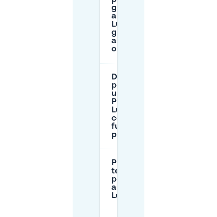
gratuitamente
al P+R
Luchtbal per
gli eventi
all'AFAS Dome
o Lotto Arena?
Devo
prenotare
un posto al
P+R
Luchtbal e
come
funziona il
pagamento?
Per quanto
tempo posso
parcheggiare
al P+R
Luchtbal?