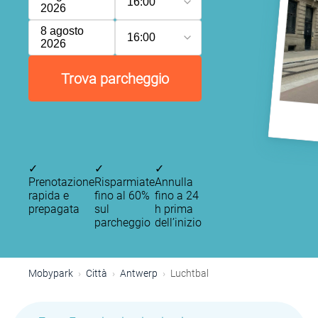
16:00
2026
8 agosto
16:00
2026
Trova parcheggio
✓
✓
✓
Prenotazione
Risparmiate
Annulla
rapida e
fino al 60%
fino a 24
prepagata
sul
h prima
parcheggio
dell’inizio
Mobypark
Città
Antwerp
Luchtbal