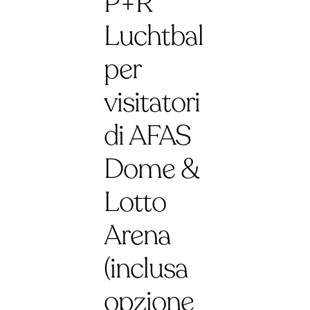
P+R
Luchtbal
per
visitatori
di AFAS
Dome &
Lotto
Arena
(inclusa
opzione