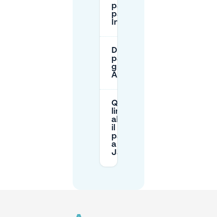
pago nel
parcheggio
Indigo?
Dove posso
parcheggiare
gratis ad
Anversa?
Qual è il
limite di
altezza per
il
parcheggio
a Sint-
Jansplein?