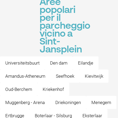
Aree
popolari
per il
parcheggio
vicino a
Sint-
Jansplein
Universiteitsbuurt
Den dam
Eilandje
Amandus-Atheneum
Seefhoek
Kievitwijk
Oud-Berchem
Kriekenhof
Muggenberg - Arena
Driekoningen
Menegem
Ertbrugge
Boterlaar - Silsburg
Eksterlaar