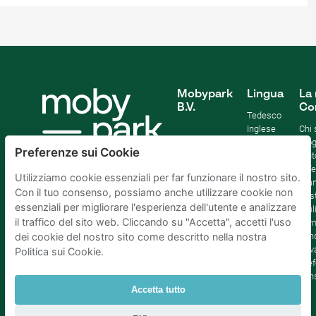
Mobypark
Lingua
La 
B.V.
Co
Tedesco
Inglese
Chi
Spagnolo
Blo
Preferenze sui Cookie
Francia
Aiut
Italian
Offe
Utilizziamo cookie essenziali per far funzionare il nostro sito.
Olandese
Sta
Con il tuo consenso, possiamo anche utilizzare cookie non
Sost
essenziali per migliorare l'esperienza dell'utente e analizzare
Affil
il traffico del sito web. Cliccando su "Accetta", accetti l'uso
Term
cond
dei cookie del nostro sito come descritto nella nostra
Priv
Politica sui Cookie.
Pref
con
Accetta tutto