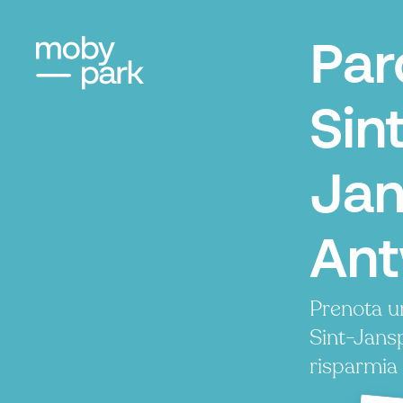
Par
Sint
Jan
An
Prenota u
Sint-Jans
risparmia