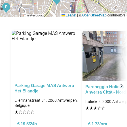
P
Leaflet
|
©
OpenStreetMap
contributors
P
P
P
P
Parking Garage MAS Antwerp
Parcheggio Holiday 
Het Eilandje
Anversa Città - Nord
Ellermanstraat 81, 2060 Antwerpen,
Italiëlei 2, 2000 Antwer
Belgique
★
★
★
☆
☆
★
☆
☆
☆
☆
€ 19.5/24h
€ 1.73/ora