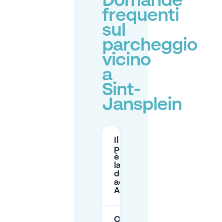
Domande
frequenti
sul
parcheggio
vicino
a
Sint-
Jansplein
Il
parcheggio
è gratuito
la
domenica
ad
Anversa?
Come