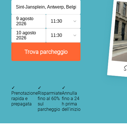
9 agosto
11:30
2026
10 agosto
11:30
2026
Trova parcheggio
S
✓
✓
✓
Prenotazione
Risparmiate
Annulla
rapida e
fino al 60%
fino a 24
prepagata
sul
h prima
parcheggio
dell’inizio