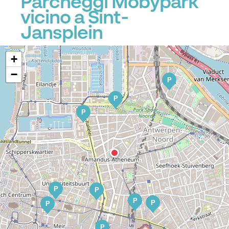
Parcheggi Mobypark
vicino a Sint-
Jansplein
+
−
P
P
P
P
P
P
P
P
P