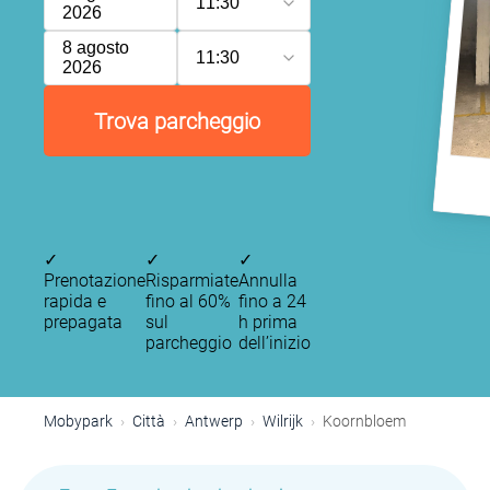
11:30
2026
8 agosto
11:30
2026
Trova parcheggio
P
✓
✓
✓
Prenotazione
Risparmiate
Annulla
rapida e
fino al 60%
fino a 24
prepagata
sul
h prima
parcheggio
dell’inizio
Mobypark
Città
Antwerp
Wilrijk
Koornbloem