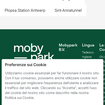
Plopsa Station Antwerp
Sint-Annatunnel
Mobypark
Lingua
La 
B.V.
Co
Tedesco
Inglese
Chi
Spagnolo
Blo
Preferenze sui Cookie
Francia
Aiut
Italian
Offe
Utilizziamo cookie essenziali per far funzionare il nostro sito.
Olandese
Sta
Con il tuo consenso, possiamo anche utilizzare cookie non
Sost
essenziali per migliorare l'esperienza dell'utente e analizzare
Affil
il traffico del sito web. Cliccando su "Accetta", accetti l'uso
Term
cond
dei cookie del nostro sito come descritto nella nostra
Priv
Politica sui Cookie.
Pref