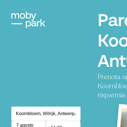
Par
Koo
An
Prenota u
Koornblo
risparmia
7 agosto