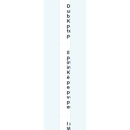
Dove posso
usare un disco
blu vicino a
Koornbloem e
per quanto
tempo posso
parcheggiare?
Il
parcheggio
in strada
intorno a
Koornbloem
è a
pagamento
e come
posso
verificare il
prezzo
esatto?
I residenti a
Wilrijk possono