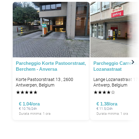
Parcheggio Korte Pastoorstraat,
Parcheggio Carrefou
Berchem - Anversa
Lozanastraat
Korte Pastoorstraat 13 , 2600
Lange Lozanastraat 17
Antwerpen, Belgium
Antwerp, Belgium
★
★
★
★
★
★
★
★
★
☆
€ 1.04/ora
€ 1.38/ora
€ 10.76/24h
€ 11.5/24h
Durata minima: 1 ora
Durata minima: 1 ora