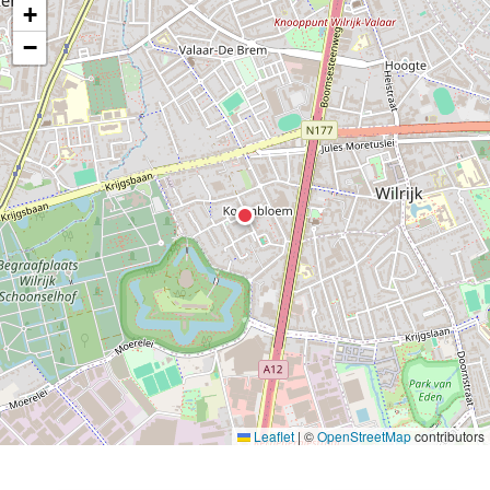
+
−
Leaflet
|
©
OpenStreetMap
contributors