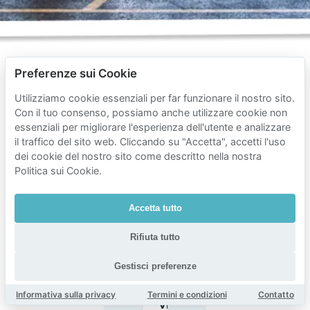
Preferenze sui Cookie
Utilizziamo cookie essenziali per far funzionare il nostro sito.
Domande
Con il tuo consenso, possiamo anche utilizzare cookie non
frequenti
essenziali per migliorare l'esperienza dell'utente e analizzare
sul
il traffico del sito web. Cliccando su "Accetta", accetti l'uso
dei cookie del nostro sito come descritto nella nostra
parcheggio
Politica sui Cookie.
a
Menegem
Accetta tutto
Rifiuta tutto
Quali sono
Gestisci preferenze
le zone di
sosta in
strada
Informativa sulla privacy
Termini e condizioni
Contatto
vicino a