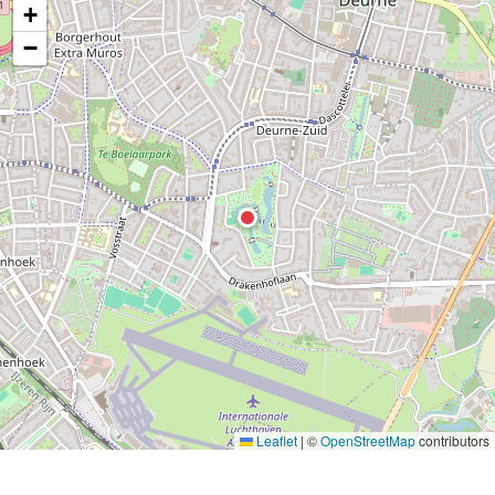
+
−
Leaflet
|
©
OpenStreetMap
contributors