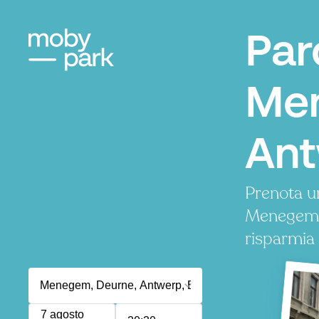
Par
Me
An
Prenota u
Menegem.
risparmia
7 agosto