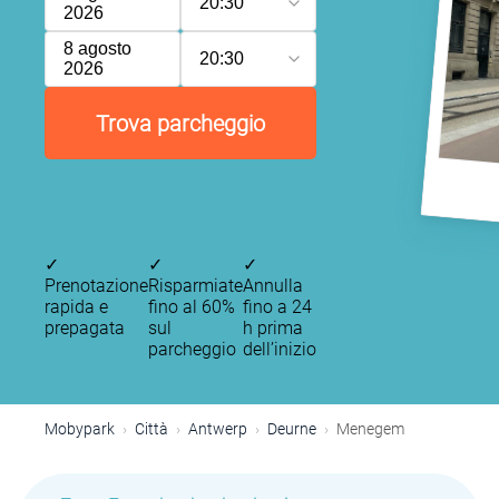
20:30
2026
8 agosto
20:30
2026
Trova parcheggio
✓
✓
✓
Prenotazione
Risparmiate
Annulla
rapida e
fino al 60%
fino a 24
prepagata
sul
h prima
parcheggio
dell’inizio
Mobypark
Città
Antwerp
Deurne
Menegem