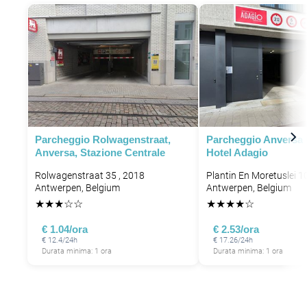
Parcheggio Rolwagenstraat,
Parcheggio Anversa 
Anversa, Stazione Centrale
Hotel Adagio
Rolwagenstraat 35 , 2018
Plantin En Moretuslei 1
Antwerpen, Belgium
Antwerpen, Belgium
★
★
★
☆
☆
★
★
★
★
☆
€ 1.04/ora
€ 2.53/ora
€ 12.4/24h
€ 17.26/24h
Durata minima: 1 ora
Durata minima: 1 ora