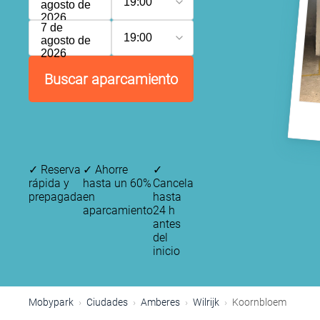
19:00
agosto de
2026
7 de
19:00
agosto de
2026
Buscar aparcamiento
✓
Reserva
✓
Ahorre
✓
rápida y
hasta un 60%
Cancela
prepagada
en
hasta
aparcamiento
24 h
P
antes
del
inicio
Mobypark
Ciudades
Amberes
Wilrijk
Koornbloem