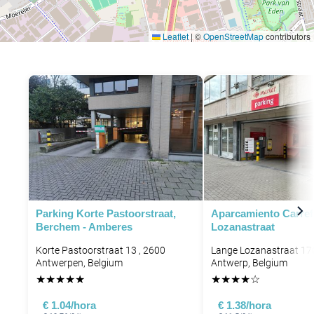
Leaflet
|
©
OpenStreetMap
contributors
Parking Korte Pastoorstraat,
Aparcamiento Carre
Berchem - Amberes
Lozanastraat
Korte Pastoorstraat 13 , 2600
Lange Lozanastraat 17
Antwerpen, Belgium
Antwerp, Belgium
★
★
★
★
★
★
★
★
★
☆
€ 1.04/hora
€ 1.38/hora