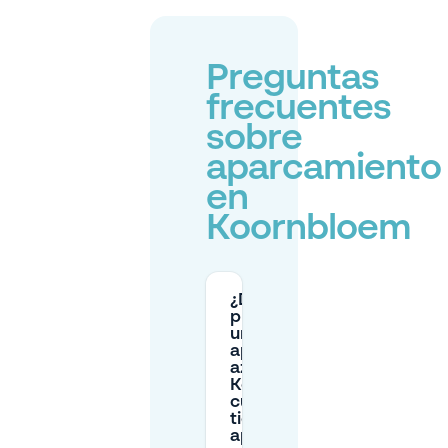
Preguntas
frecuentes
sobre
aparcamiento
en
Koornbloem
¿Dónde
puedo usar
un disco de
aparcamiento
azul cerca de
Koornbloem y
cuánto
tiempo puedo
aparcar?