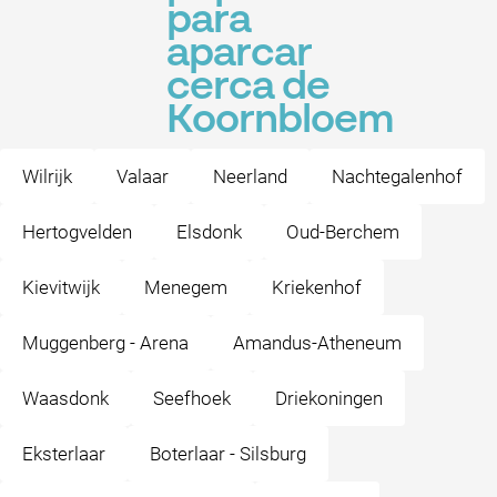
para
aparcar
cerca de
Koornbloem
Wilrijk
Valaar
Neerland
Nachtegalenhof
Hertogvelden
Elsdonk
Oud-Berchem
Kievitwijk
Menegem
Kriekenhof
Muggenberg - Arena
Amandus-Atheneum
Waasdonk
Seefhoek
Driekoningen
Eksterlaar
Boterlaar - Silsburg