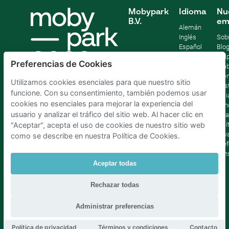
Mobypark
Idioma
Nu
B.V.
em
Alemán
Inglés
Sob
Español
Blo
Francia
Help
Preferencias de Cookies
Italiano
Tra
Holandés
Pre
Utilizamos cookies esenciales para que nuestro sitio
Sost
funcione. Con su consentimiento, también podemos usar
Afil
cookies no esenciales para mejorar la experiencia del
Con
usuario y analizar el tráfico del sitio web. Al hacer clic en
lega
Polí
"Aceptar", acepta el uso de cookies de nuestro sitio web
priv
como se describe en nuestra Política de Cookies.
Pref
con
Aceptar todas
Parking Madrid La Latina
|
Parking Madrid Bilbao
|
Rechazar todas
Parking Madrid AtochaPaíses Bajos
|
Parking Amsterdam
|
Parking Bruselas
|
Parking La Haya
Administrar preferencias
Política de privacidad
Términos y condiciones
Contacto