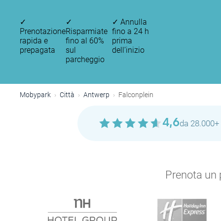
✓
✓
✓
Annulla
Prenotazione
Risparmiate
fino a 24 h
rapida e
fino al 60%
prima
prepagata
sul
dell’inizio
parcheggio
Mobypark
Città
Antwerp
Falconplein
4,6
da 28.000+ 
Prenota un p