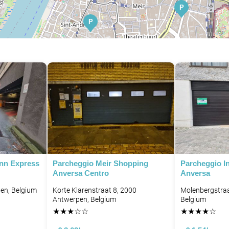
P
P
P
P
Inn Express
Parcheggio Meir Shopping
Parcheggio I
Anversa Centro
Anversa
pen, Belgium
Korte Klarenstraat 8, 2000
Molenbergstraa
Antwerpen, Belgium
Belgium
★
★
★
☆
☆
★
★
★
★
☆