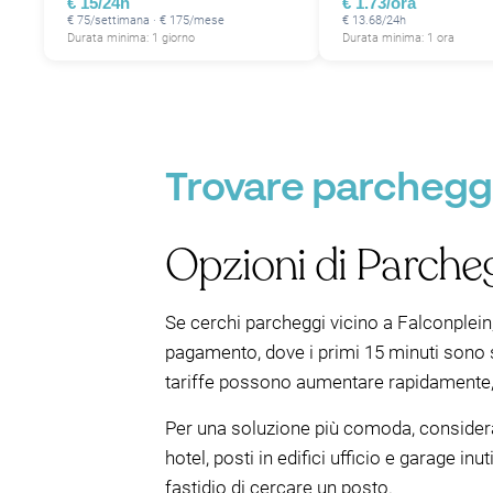
€ 15/24h
€ 1.73/ora
€ 75/settimana · € 175/mese
€ 13.68/24h
Durata minima: 1 giorno
Durata minima: 1 ora
Trovare parcheggi
Opzioni di Parcheg
Se cerchi parcheggi vicino a Falconplein,
pagamento, dove i primi 15 minuti sono spe
tariffe possono aumentare rapidamente, 
Per una soluzione più comoda, considera
hotel, posti in edifici ufficio e garage in
fastidio di cercare un posto.