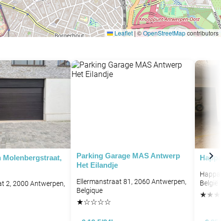
Leaflet
|
©
OpenStreetMap
contributors
P
P
Parking Garage MAS Antwerp
n Molenbergstraat,
Happa
Het Eilandje
Happae
Ellermanstraat 81, 2060 Antwerpen,
België
t 2, 2000 Antwerpen,
Belgique
★
★
★
★
☆
☆
☆
☆