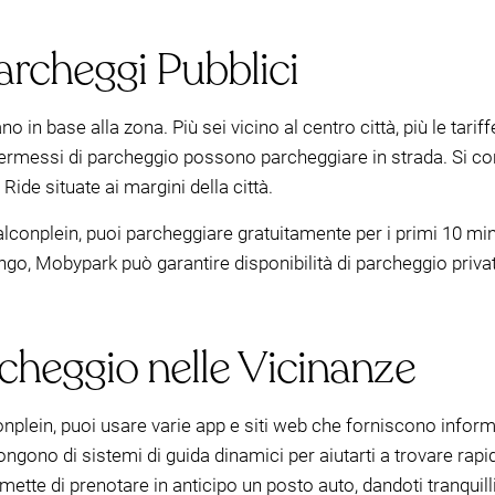
archeggi Pubblici
o in base alla zona. Più sei vicino al centro città, più le tari
permessi di parcheggio possono parcheggiare in strada. Si consi
ide situate ai margini della città.
lconplein, puoi parcheggiare gratuitamente per i primi 10 mi
ungo, Mobypark può garantire disponibilità di parcheggio priva
heggio nelle Vicinanze
plein, puoi usare varie app e siti web che forniscono inform
pongono di sistemi di guida dinamici per aiutarti a trovare ra
mette di prenotare in anticipo un posto auto, dandoti tranquillit