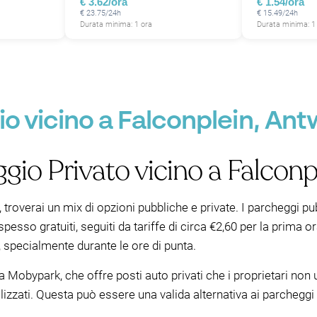
€ 3.62/ora
€ 1.54/ora
€ 23.75/24h
€ 15.49/24h
P
Durata minima: 1 ora
Durata minima: 1
o vicino a Falconplein, An
gio Privato vicino a Falconp
 troverai un mix di opzioni pubbliche e private. I parcheggi pu
sso gratuiti, seguiti da tariffe di circa €2,60 per la prima or
specialmente durante le ore di punta.
 Mobypark, che offre posti auto privati che i proprietari non
utilizzati. Questa può essere una valida alternativa ai parcheggi 