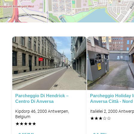
Parcheggio Di Hendrick –
Parcheggio Holiday 
Centro Di Anversa
Anversa Città - Nord
Kipdorp 46, 2000 Antwerpen,
Italiëlei 2, 2000 Antwer
Belgium
★
★
★
☆
☆
★
★
★
★
★