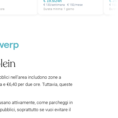
€ 19.5/24h
€ 25
€ 133/settimana · € 150/mese
€ 150/
 ora
Durata minima: 1 giorno
Durata
twerp
lein
bblici nell'area includono zone a
a e €6,40 per due ore. Tuttavia, queste
 usano attivamente, come parcheggi in
pubblici, soprattutto se vuoi evitare il