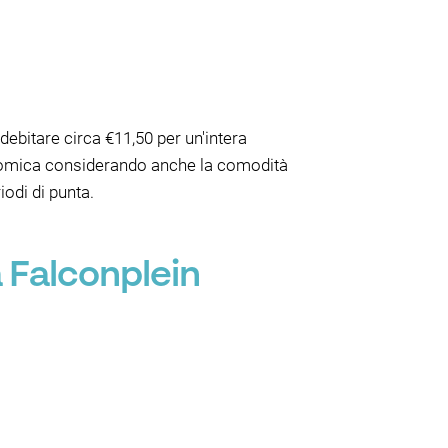
ebitare circa €11,50 per un'intera
onomica considerando anche la comodità
odi di punta.
a Falconplein