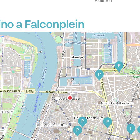
no a Falconplein
P
P
P
P
P
P