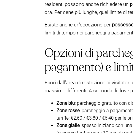
residenti possono anche richiedere un
p
ora. Per cene più lunghe, quel limite di 
Esiste anche un’eccezione per
possessor
limiti di tempo nei parcheggi a pagamento 
Opzioni di parcheg
pagamento) e limit
Fuori dall’area di restrizione ai visitato
massime differenti. A seconda di dove pa
Zone blu
: parcheggio gratuito con di
Zone rosse
: parcheggio a pagamento
tariffe: €2,60 / €3,80 / €6,40 per le pr
Zone gialle
: spesso iniziano con una
(esempio tariffe: primi 10 minuti gra