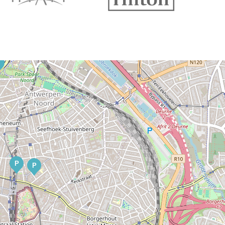
P
P
P