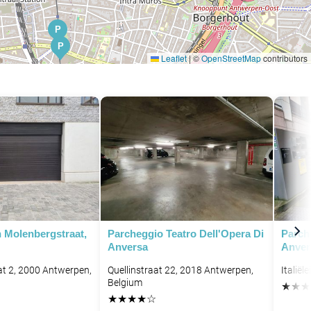
P
P
Leaflet
|
©
OpenStreetMap
contributors
n Molenbergstraat,
Parcheggio Teatro Dell'Opera Di
Parch
Anversa
Anvers
P
t 2, 2000 Antwerpen,
Quellinstraat 22, 2018 Antwerpen,
Italiël
Belgium
★
★
★
★
★
★
★
☆