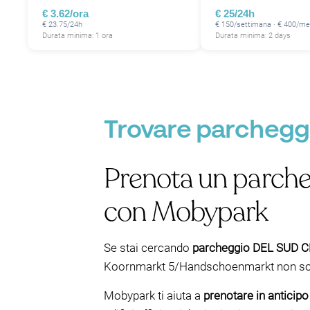
€ 3.62/ora
€ 25/24h
€ 23.75/24h
€ 150/settimana · € 400/m
Durata minima: 1 ora
Durata minima: 2 days
Trovare parchegg
Prenota un parch
con Mobypark
Se stai cercando
parcheggio DEL SUD 
Koornmarkt 5/Handschoenmarkt non sono 
Mobypark ti aiuta a
prenotare in anticipo 