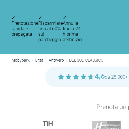
✓
✓
✓
Prenotazione
Risparmiate
Annulla
rapida e
fino al 60%
fino a 24
prepagata
sul
h prima
parcheggio
dell’inizio
Mobypark
Città
Antwerp
DEL SUD CLASSICO
4,6
da 28.000+ 
Prenota un p