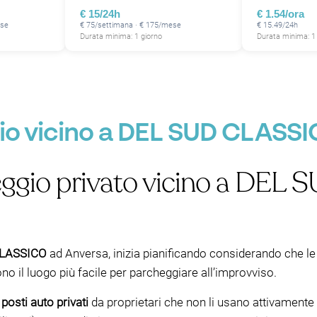
€ 15/24h
€ 1.54/ora
ese
€ 75/settimana · € 175/mese
€ 15.49/24h
Durata minima: 1 giorno
Durata minima: 1
io vicino a DEL SUD CLASS
eggio privato vicino a DE
CLASSICO
ad Anversa, inizia pianificando considerando che le
il luogo più facile per parcheggiare all’improvviso.
posti auto privati
da proprietari che non li usano attivamente 