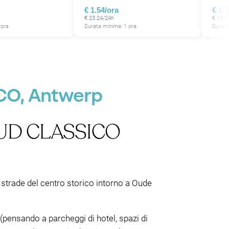
€ 1.54/ora
€ 1.
€ 23.24/24h
€ 13.6
 ora
Durata minima: 1 ora
Durata
ICO, Antwerp
L SUD CLASSICO
 strade del centro storico intorno a Oude
(pensando a parcheggi di hotel, spazi di