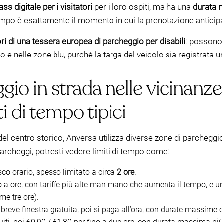
ass digitale per i visitatori
per i loro ospiti, ma ha una
durata 
tempo è esattamente il momento in cui la prenotazione anticipa
i di una tessera europea di parcheggio per disabili
: possono
e nelle zone blu, purché la targa del veicolo sia registrata un
gio in strada nelle vicinanze
i di tempo tipici
ri del centro storico, Anversa utilizza diverse zone di parcheg
rcheggi, potresti vedere limiti di tempo come:
sco orario, spesso limitato a circa
2 ore
.
 a ore, con tariffe più alte man mano che aumenta il tempo, e 
ime tre ore).
 breve finestra gratuita, poi si paga all’ora, con durate massim
tuiti, poi €0,90 / €1,80 per fino a due ore, con durata massima p