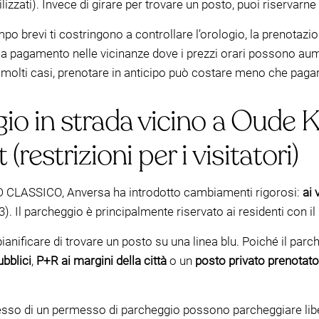
nutilizzati). Invece di girare per trovare un posto, puoi riservarne
empo brevi ti costringono a controllare l’orologio, la prenotazi
 a pagamento nelle vicinanze dove i prezzi orari possono aum
molti casi, prenotare in anticipo può costare meno che pagare 
gio in strada vicino a Oude
strizioni per i visitatori)
UD CLASSICO, Anversa ha introdotto cambiamenti rigorosi:
ai 
). Il parcheggio è principalmente riservato ai residenti con 
n pianificare di trovare un posto su una linea blu. Poiché il par
bblici
,
P+R ai margini della città
o un
posto privato prenotato
ssesso di un permesso di parcheggio possono parcheggiare libe