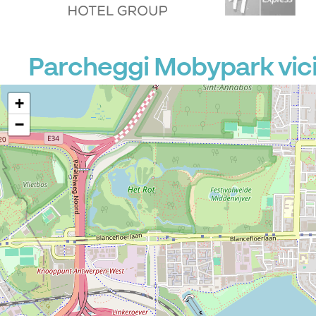
Parcheggi Mobypark vic
+
−