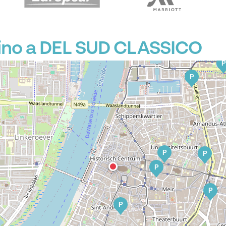
ino a DEL SUD CLASSICO
P
P
P
P
P
P
P