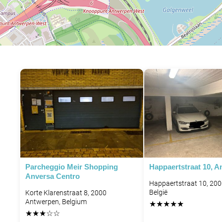
Parcheggio Meir Shopping
Happaertstraat 10, A
Anversa Centro
Happaertstraat 10, 20
België
Korte Klarenstraat 8, 2000
Antwerpen, Belgium
★
★
★
★
★
★
★
★
☆
☆