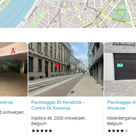
P
P
nversa
Parcheggio Di Hendrick –
Parcheggio I
Centro Di Anversa
Anversa
00 Antwerpen,
Kipdorp 46, 2000 Antwerpen,
Molenbergstraa
Belgium
Belgium
★
★
★
★
★
★
★
★
★
☆