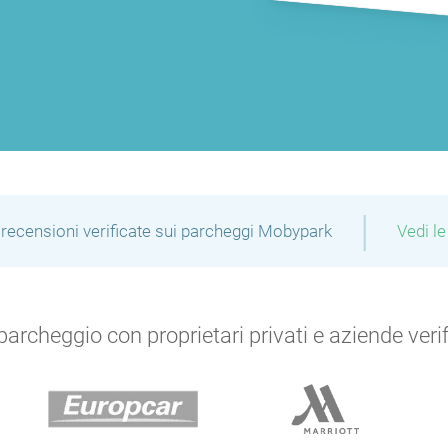
P
P
|
recensioni verificate sui parcheggi Mobypark
Vedi le
P
P
P
archeggio con proprietari privati e aziende verific
P
P