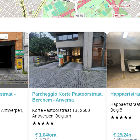
straat –
Parcheggio Korte Pastoorstraat,
Happaertstraa
Berchem - Anversa
Happaertstraat
België
8 Antwerpen,
Korte Pastoorstraat 13 , 2600
Antwerpen, Belgium
★
★
★
★
★
★
★
★
★
★
€ 1.04/ora
€ 25/24h
€ 10.76/24h
€ 150/settimana