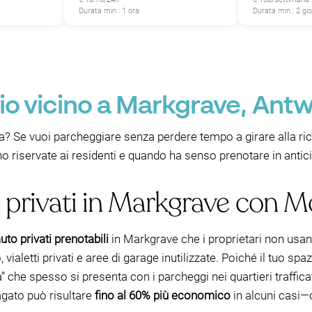
Durata min.: 1 ora
Durata min.: 2 gio
o vicino a Markgrave, Ant
? Se vuoi parcheggiare senza perdere tempo a girare alla ricer
 riservate ai residenti e quando ha senso prenotare in antic
 privati in Markgrave con 
uto privati prenotabili
in Markgrave che i proprietari non usa
, vialetti privati e aree di garage inutilizzate. Poiché il tuo spa
che spesso si presenta con i parcheggi nei quartieri trafficati
agato può risultare
fino al 60% più economico
in alcuni casi—ol