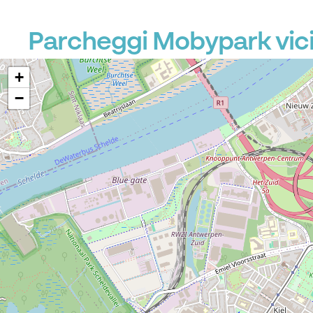
Parcheggi Mobypark vic
+
−