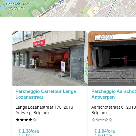
Parcheggio Carrefour Lange
Parcheggio Aarschot
Lozanastraat
Antwerpen
Lange Lozanastraat 170, 2018
Aarschotstraat 6 , 201
Antwerp, Belgium
Belgium
★
★
★
★
☆
☆
☆
☆
☆
☆
€ 1.38/ora
€ 1.04/ora
€ 11.5/24h
€ 20.65/24h