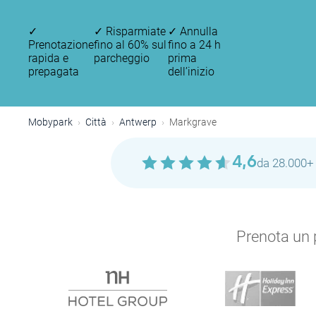
✓
✓
Risparmiate
✓
Annulla
Prenotazione
fino al 60% sul
fino a 24 h
rapida e
parcheggio
prima
prepagata
dell’inizio
Mobypark
Città
Antwerp
Markgrave
4,6
da 28.000+ 
Prenota un p