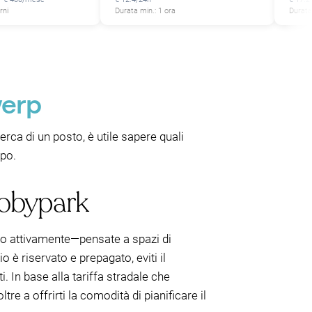
rni
Durata min.: 1 ora
Durata
werp
ca di un posto, è utile sapere quali
ipo.
Mobypark
no attivamente—pensate a spazi di
zio è riservato e prepagato, eviti il
. In base alla tariffa stradale che
tre a offrirti la comodità di pianificare il