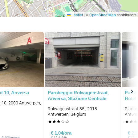
Leaflet
|
©
OpenStreetMap
contributors
t 10, Anversa
Parcheggio Rolwagenstraat,
Parch
Anversa, Stazione Centrale
Hotel
 10, 2000 Antwerpen,
Rolwagenstraat 35 , 2018
Planti
Antwerpen, Belgium
Antwer
★
★
★
☆
☆
★
★
★
€ 1.04/ora
€ 2.
 · € 400/mese
€ 12.4/24h
€ 17.2