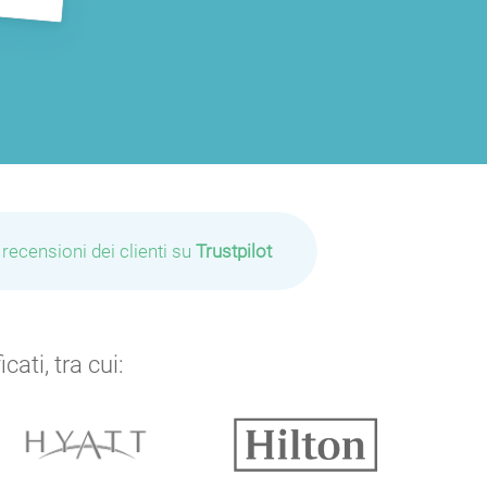
P
 recensioni dei clienti su
Trustpilot
P
P
ati, tra cui: