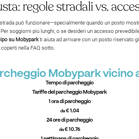
usta: regole stradali vs. acce
o in strada può funzionare—specialmente quando un posto most
Per soggiorni più lunghi, o se desideri un accesso prevedibil
icipo su Mobypark
ti aiuta ad arrivare con un posto riservato g
e coperti nella FAQ sotto.
parcheggio Mobypark vicino
Tempo di parcheggio
Tariffe del parcheggio Mobypark
1 ora di parcheggio
€ 1.04
da
24 ore di parcheggio
€ 10.76
da
1 settimana di parcheggio