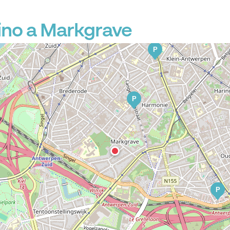
ino a Markgrave
P
P
P