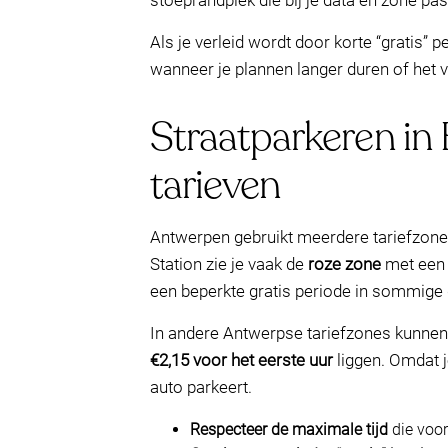
stoeprandplek die bij je data en zone pas
Als je verleid wordt door korte “gratis”
wanneer je plannen langer duren of het ve
Straatparkeren in 
tarieven
Antwerpen gebruikt meerdere tariefzones
Station zie je vaak de
roze zone
met ee
een beperkte gratis periode in sommige 
In andere Antwerpse tariefzones kunnen 
€2,15 voor het eerste uur
liggen. Omdat j
auto parkeert.
Respecteer de maximale tijd
die voor