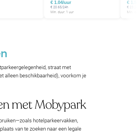
€ 1.04/uur
€ 1.
€ 20.65/24h
€ 23.2
Min. duur: 1 uur
Min. d
en
atparkeergelegenheid, straat met
iet alleen beschikbaarheid), voorkom je
ren met Mobypark
gebruiken—zoals hotelparkeervakken,
plaats van te zoeken naar een legale