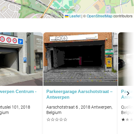
Leaflet
|
©
OpenStreetMap
contributors
werpen Centrum -
Parkeergarage Aarschotstraat –
Parke
Antwerpen
Antwe
tuslei 101, 2018
Aarschotstraat 6 , 2018 Antwerpen,
Quelli
lgium
Belgium
Belgiu
☆
☆
☆
☆
☆
★
★
★