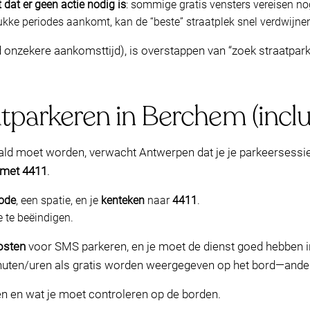
t dat er geen actie nodig is
: sommige gratis vensters vereisen nog
drukke periodes aankomt, kan de “beste” straatplek snel verdwijne
eeld onzekere aankomsttijd), is overstappen van “zoek straatpa
atparkeren in Berchem (inclu
ld moet worden, verwacht Antwerpen dat je je parkeersessie 
 met 4411
.
ode
, een spatie, en je
kenteken
naar
4411
.
 te beëindigen.
osten
voor SMS parkeren, en je moet de dienst goed hebben inge
inuten/uren als gratis worden weergegeven op het bord—anders
n en wat je moet controleren op de borden.