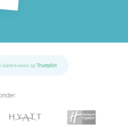
k klantreviews op
Trustpilot
onder: