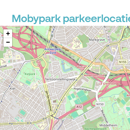
P
Mobypark parkeerlocati
+
−