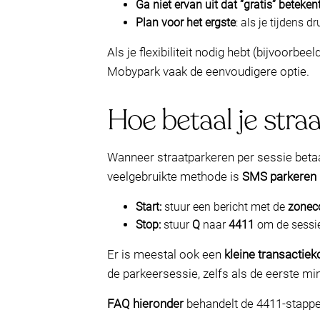
Ga niet ervan uit dat “gratis” beteken
Plan voor het ergste
: als je tijdens 
Als je flexibiliteit nodig hebt (bijvoorb
Mobypark vaak de eenvoudigere optie.
Hoe betaal je stra
Wanneer straatparkeren per sessie betaa
veelgebruikte methode is
SMS parkeren
Start:
stuur een bericht met de
zonec
Stop:
stuur
Q
naar
4411
om de sessie
Er is meestal ook een
kleine transactiek
de parkeersessie, zelfs als de eerste m
FAQ hieronder
behandelt de 4411-stappe