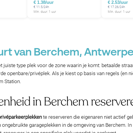
€ 1.38/uur
€ 2.53/uur
€ 11.5/24h
€ 17.26/24h
Min. duur: 1 uur
Min. duur: 1 uur
uurt van Berchem, Antwerp
t juiste type plek voor de zone waarin je komt: betaalde stra
e openbare/privéplek. Als je kiest op basis van regels (en n
m Station.
genheid in Berchem reserve
rivéparkeerplekken
te reserveren die eigenaren niet actief 
en ongebruikte garageplekken in de omgeving van Berchem. In 