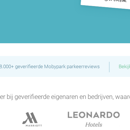
P
P
P
|
P
28.000+ geverifieerde Mobypark parkeerreviews
Bekij
er bij geverifieerde eigenaren en bedrijven, waar
P
P