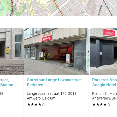
raat,
Carrefour Lange Lozanastraat
Parkeren Ant
Station
Parkeren
Adagio Hotel
18
Lange Lozanastraat 170, 2018
Plantin En More
Antwerp, Belgium
Antwerpen, Be
★
★
★
★
☆
★
★
★
★
☆