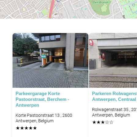
Parkeergarage Korte
Parkeren Rolwagenst
Pastoorstraat, Berchem -
Antwerpen, Centraal 
Antwerpen
Rolwagenstraat 35 , 20
Antwerpen, Belgium
Korte Pastoorstraat 13 , 2600
Antwerpen, Belgium
★
★
★
☆
☆
★
★
★
★
★