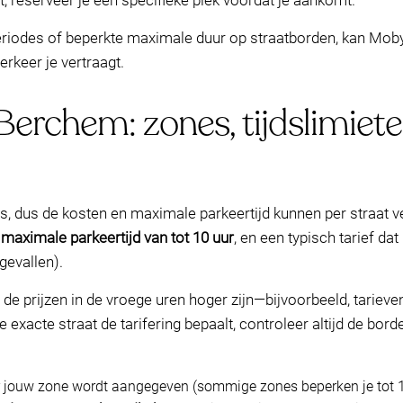
t, reserveer je een specifieke plek voordat je aankomt.
 periodes of beperkte maximale duur op straatborden, kan Mob
rkeer je vertraagt.
Berchem: zones, tijdslimiet
, dus de kosten en maximale parkeertijd kunnen per straat ve
n
maximale parkeertijd van tot 10 uur
, en een typisch tarief da
gevallen).
de prijzen in de vroege uren hoger zijn—bijvoorbeeld, tarie
e exacte straat de tarifering bepaalt, controleer altijd de bor
 jouw zone wordt aangegeven (sommige zones beperken je tot 1