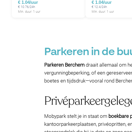
€ 1.04/uur
€ 1.04/uur
€ 10.76/24h
€ 12.4/24h
Min. duur: 1 uur
Min. duur: 1 uur
Parkeren in de b
Parkeren Berchem
draait allemaal om he
vergunningbeperking, of een gereserveerd
boetes en tijdsdruk—vooral rond Berche
Privéparkeergele
Mobypark stelt je in staat om
boekbare p
kantoorparkeerplaatsen, privéopritten, 