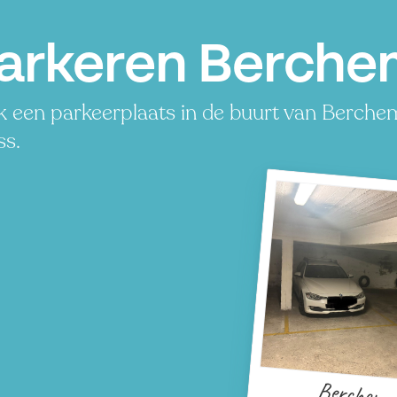
arkeren Berche
 een parkeerplaats in de buurt van Berchem.
ss.
P
P
Berchem