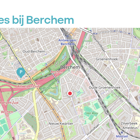
es bij Berchem
P