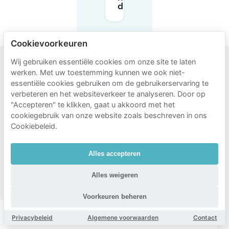
districtskantoor/regioloke
Cookievoorkeuren
Wij gebruiken essentiële cookies om onze site te laten
werken. Met uw toestemming kunnen we ook niet-
Populaire
essentiële cookies gebruiken om de gebruikerservaring te
gebieden
verbeteren en het websiteverkeer te analyseren. Door op
"Accepteren" te klikken, gaat u akkoord met het
om te
cookiegebruik van onze website zoals beschreven in ons
parkeren
Cookiebeleid.
in de
buurt
Alles accepteren
van
Alles weigeren
Harmonie
Voorkeuren beheren
Brederode
Theaterbuurt
Markgrave
Privacybeleid
Algemene voorwaarden
Contact