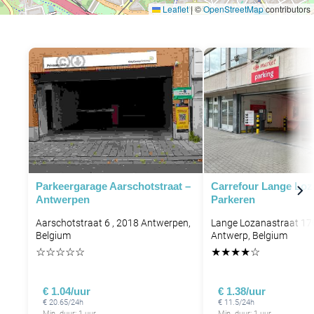
Leaflet
|
©
OpenStreetMap
contributors
P
Parkeergarage Aarschotstraat –
Carrefour Lange Loz
Antwerpen
Parkeren
Aarschotstraat 6 , 2018 Antwerpen,
Lange Lozanastraat 17
Belgium
Antwerp, Belgium
☆
☆
☆
☆
☆
★
★
★
★
☆
€ 1.04/uur
€ 1.38/uur
€ 20.65/24h
€ 11.5/24h
Min. duur: 1 uur
Min. duur: 1 uur