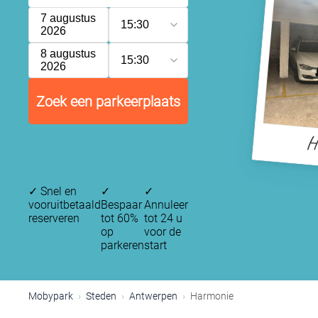
7 augustus
15:30
2026
8 augustus
15:30
2026
Zoek een parkeerplaats
H
✓
Snel en
✓
✓
vooruitbetaald
Bespaar
Annuleer
reserveren
tot 60%
tot 24 u
op
voor de
parkeren
start
Mobypark
Steden
Antwerpen
Harmonie