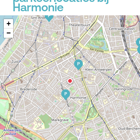
Harmonie
P
P
+
−
P
P