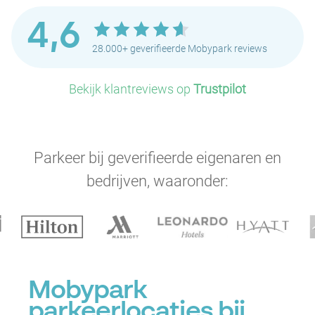
4,6
28.000+ geverifieerde Mobypark reviews
Bekijk klantreviews op
Trustpilot
P
Parkeer bij geverifieerde eigenaren en
P
bedrijven, waaronder:
P
P
Mobypark
P
P
P
parkeerlocaties bij