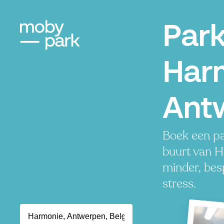
Par
Har
Ant
Boek een pa
buurt van H
minder, besp
stress.