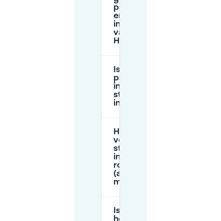
parkeertijden
en -limieten
in de buurt
van
Harmonie?
Is er een gratis
parkeervenster
in
straatparkeren
in Harmonie?
Hoe betaal ik
voor
straatparkeren
in Antwerpen
rond Harmonie
(app of
machine)?
Is er parkeergelegenheid b
het Harmonie