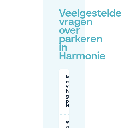
Veelgestelde
vragen
over
parkeren
in
Harmonie
Moet ik
een
vergunning
hebben om
gratis te
parkeren in
Harmonie?
Wat zijn de
gebruikelijke