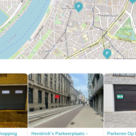
P
P
P
Shopping
Hendrick's Parkeerplaats –
Parkeren Op