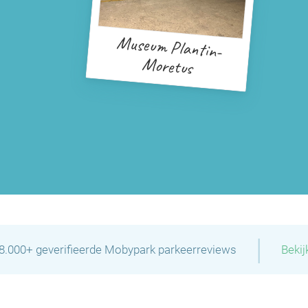
Museum Plantin-
Moretus
|
28.000+ geverifieerde Mobypark parkeerreviews
Bekij