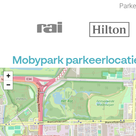
Parke
Mobypark parkeerlocati
+
−