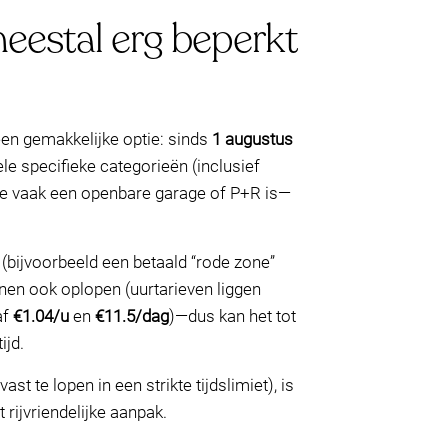
meestal erg beperkt
en gemakkelijke optie: sinds
1 augustus
le specifieke categorieën (inclusief
ptie vaak een openbare garage of P+R is—
 (bijvoorbeeld een betaald “rode zone”
nen ook oplopen (uurtarieven liggen
af
€1.04/u
en
€11.5/dag
)—dus kan het tot
ijd.
st te lopen in een strikte tijdslimiet), is
rijvriendelijke aanpak.