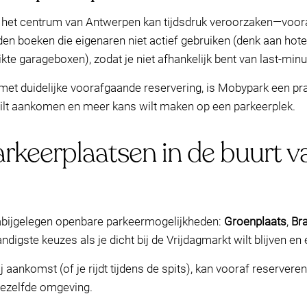
 het centrum van Antwerpen kan tijdsdruk veroorzaken—voora
n boeken die eigenaren niet actief gebruiken (denk aan hote
kte garageboxen), zodat je niet afhankelijk bent van last-min
n met duidelijke voorafgaande reservering, is Mobypark een pr
wilt aankomen en meer kans wilt maken op een parkeerplek.
arkeerplaatsen in de buurt
bijgelegen openbare parkeermogelijkheden:
Groenplaats
,
Br
handigste keuzes als je dicht bij de Vrijdagmarkt wilt blijven e
s bij aankomst (of je rijdt tijdens de spits), kan vooraf reserv
dezelfde omgeving.