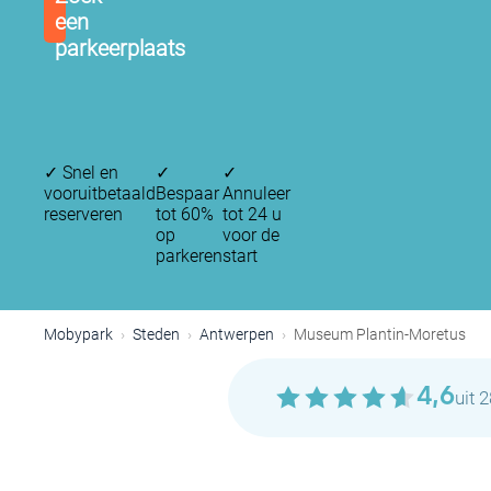
een
parkeerplaats
✓
Snel en
✓
✓
vooruitbetaald
Bespaar
Annuleer
reserveren
tot 60%
tot 24 u
op
voor de
parkeren
start
Mobypark
Steden
Antwerpen
Museum Plantin-Moretus
4,6
uit 