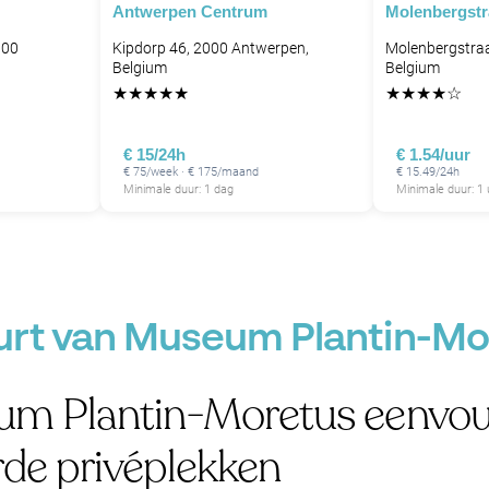
Antwerpen Centrum
Molenbergstr
000
Kipdorp 46, 2000 Antwerpen,
Molenbergstraa
Belgium
Belgium
★
★
★
★
★
★
★
★
★
☆
€ 15/24h
€ 1.54/uur
€ 75/week · € 175/maand
€ 15.49/24h
Minimale duur: 1 dag
Minimale duur: 1 
uurt van Museum Plantin-M
eum Plantin-Moretus eenvo
rde privéplekken