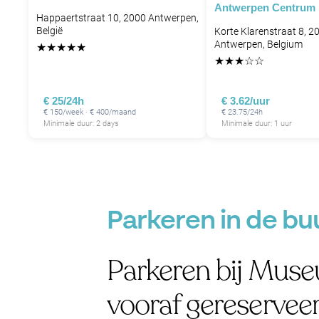
Antwerpen Centrum
Happaertstraat 10, 2000 Antwerpen,
België
Korte Klarenstraat 8, 2
Antwerpen, Belgium
★
★
★
★
★
★
★
★
☆
☆
€ 25/24h
€ 3.62/uur
€ 150/week · € 400/maand
€ 23.75/24h
Minimale duur: 2 days
Minimale duur: 1 uur
Parkeren in de b
Parkeren bij Mus
vooraf gereservee