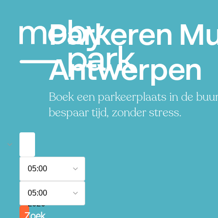
Parkeren Mu
Antwerpen
Boek een parkeerplaats in de buu
bespaar tijd, zonder stress.
8
05:00
augustus
2026
9
05:00
augustus
2026
Zoek