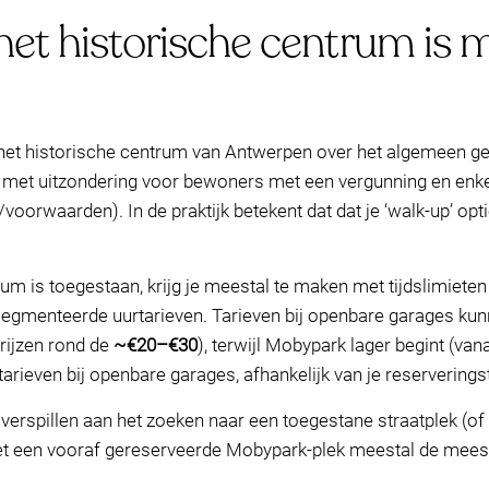
het historische centrum is 
 het historische centrum van Antwerpen over het algemeen ge
n, met uitzondering voor bewoners met een vergunning en enke
voorwaarden). In de praktijk betekent dat dat je ‘walk-up’ o
um is toegestaan, krijg je meestal te maken met tijdslimieten
segmenteerde uurtarieven. Tarieven bij openbare garages kun
rijzen rond de
~€20–€30
), terwijl Mobypark lager begint (van
tarieven bij openbare garages, afhankelijk van je reserveringst
e verspillen aan het zoeken naar een toegestane straatplek (of va
et een vooraf gereserveerde Mobypark-plek meestal de meest 