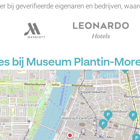
er bij geverifieerde eigenaren en bedrijven, waar
es bij Museum Plantin-Mor
P
P
P
P
P