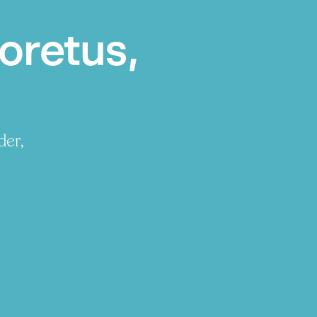
oretus,
der,