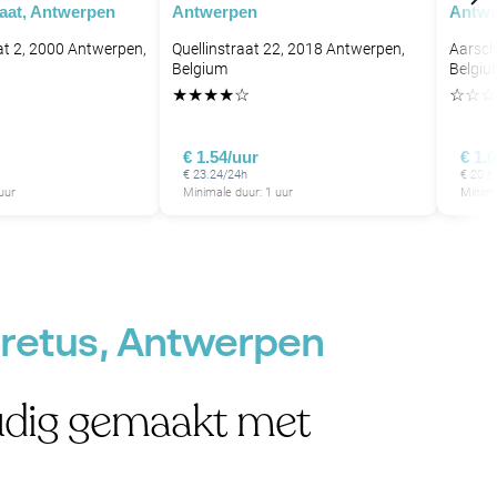
P
aat, Antwerpen
Antwerpen
Antwe
t 2, 2000 Antwerpen,
Quellinstraat 22, 2018 Antwerpen,
Aarsch
Belgium
Belgiu
★
★
★
★
☆
☆
☆
☆
€ 1.54/uur
€ 1.
€ 23.24/24h
€ 20.6
uur
Minimale duur: 1 uur
Minima
oretus, Antwerpen
udig gemaakt met